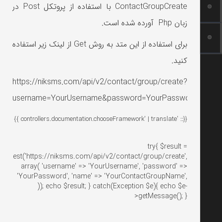
ContactGroupCreate با استفاده از پروتکل Post در
زبان Php آورده شده است.
برای استفاده از این متد به روش Get از لینک زیر استفاده
کنید.
https://niksms.com/api/v2/contact/group/create?
username=YourUsername&password=YourPassword&name
{{:: 'controllers.documentation.chooseFramework' | translate }}
try{ $result =
equest('https://niksms.com/api/v2/contact/group/create',
array( 'username' => 'YourUsername', 'password' =>
'YourPassword', 'name' => 'YourContactGroupName',
)); echo $result; } catch(Exception $e){ echo $e-
>getMessage(); }