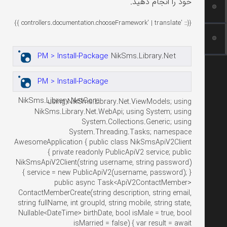
خود را انجام دهید.
{{:: 'controllers.documentation.chooseFramework' | translate }}
PM > Install-Package
NikSms.Library.Net
PM > Install-Package
NikSms.Library.NetCore
using NikSms.Library.Net.ViewModels; using
NikSms.Library.Net.WebApi; using System; using
System.Collections.Generic; using
System.Threading.Tasks; namespace
AwesomeApplication { public class NikSmsApiV2Client
{ private readonly PublicApiV2 service; public
NikSmsApiV2Client(string username, string password)
{ service = new PublicApiV2(username, password); }
public async Task<ApiV2ContactMember>
ContactMemberCreate(string description, string email,
string fullName, int groupId, string mobile, string state,
Nullable<DateTime> birthDate, bool isMale = true, bool
isMarried = false) { var result = await