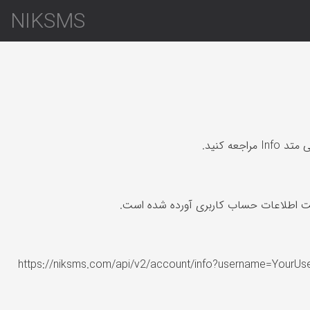
NIKSMS
ه کنید.
https://niksms.com/api/v2/account/info?username=Your