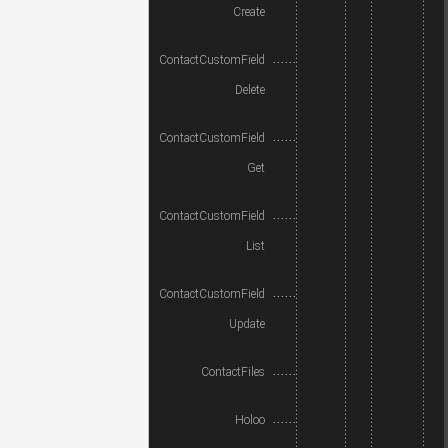
Create
ContactCustomField
Delete
ContactCustomField
Get
ContactCustomField
List
ContactCustomField
Update
ContactFiles
Holoo