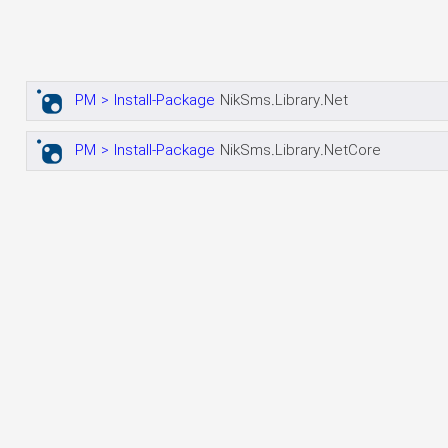
PM > Install-Package
NikSms.Library.Net
PM > Install-Package
NikSms.Library.NetCore