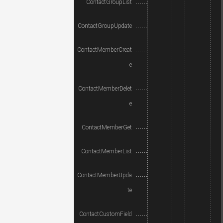
ContactGroupList
ContactGroupUpdate
ContactMemberCreat
e
ContactMemberDelet
e
ContactMemberGet
ContactMemberList
ContactMemberUpda
te
ContactCustomField