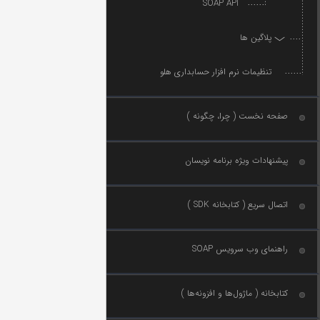
SOAP API
پلاگین ها
پلاگین Wordpress
پلاگین persian-woocommerce-sms
تنظیمات نرم افزار حسابداری هلو
صفحه نخست ( چرا، چگونه )
پیشنهادات ویژه برنامه نویسان
اتصال سریع ( کتابخانه SDK )
راهنمای وب سرویس SOAP
کتابخانه ( ماژول‌ها و افزونه‌ها )