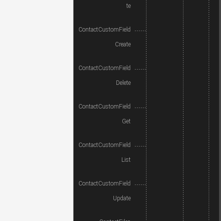
te
ContactCustomField
Create
ContactCustomField
Delete
ContactCustomField
Get
ContactCustomField
List
ContactCustomField
Update