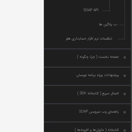
SOAP API
پلاگین ها
پلاگین Wordpress
پلاگین persian-woocommerce-sms
تنظیمات نرم افزار حسابداری هلو
صفحه نخست ( چرا، چگونه )
پیشنهادات ویژه برنامه نویسان
اتصال سریع ( کتابخانه SDK )
راهنمای وب سرویس SOAP
کتابخانه ( ماژول‌ها و افزونه‌ها )