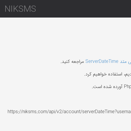
NIKSMS
ServerDate
مراجعه کنید.
https://niksms.com/api/v2/account/serverDateTime?us