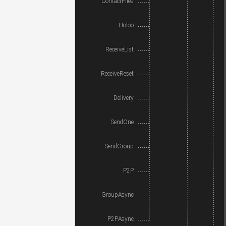
ContactFiles
Holoo
ReceiveList
ReceiveReset
Delivery
SendOne
SendGroup
P2P
GroupAsync
P2PAsync