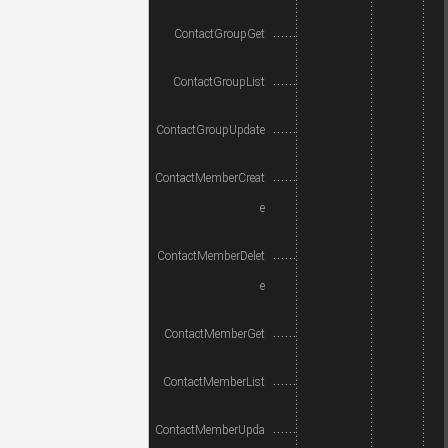
ContactGroupGet
ContactGroupList
ContactGroupUpdate
ContactMemberCreat
e
ContactMemberDelet
e
ContactMemberGet
ContactMemberList
ContactMemberUpda