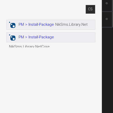
CS
PM > Install-Package
NikSms.Library.Net
PM > Install-Package
NikSms.Library.NetCore