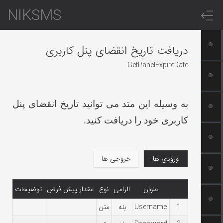
NIKSMS
دریافت تاریخ انقضای پنل کاربری
GetPanelExpireDate
به وسیله این متد می توانید تاریخ انقضای پنل
کاربری خود را دریافت کنید.
ورودی ها
خروجی ها
عنوان
الزامی
نوع
مقدار پیش فرض
توضیحات
1
Username
بله
متن