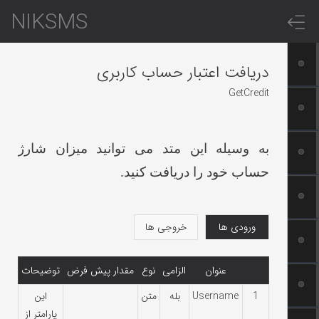
NIKSMS
دریافت اعتبار حساب کاربری
GetCredit
به وسیله این متد می توانید میزان شارژ
حساب خود را دریافت کنید.
ورودی ها
خروجی ها
عنوان
الزامی
نوع
مقدار پیش فرض
توضیحات
1
Username
بله
متن
این
پارامتر از