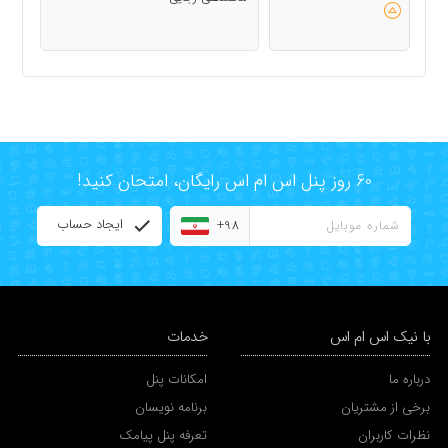
60 روز پنل اس ام اس رایگان، امتحان کنید!
ایجاد حساب
+98
با نیک اس ام اس
خدمات
درباره ما
امکانات پنل
برخی از مشتریان
برنامه نویسان
نظرات کاربران
تعرفه پنل پیامک