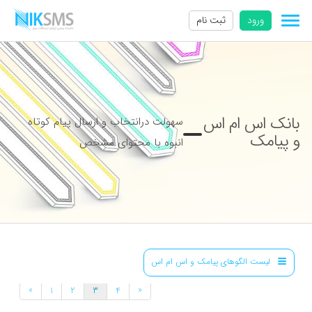
ورود
ثبت نام
بانک اس ام اس
سهولت درانتخاب و ارسال پیام کوتاه
و پیامک
انبوه با محتوای مشخص
لیست الگوهای پیامک و اس ام اس
»
«
1
2
3
4