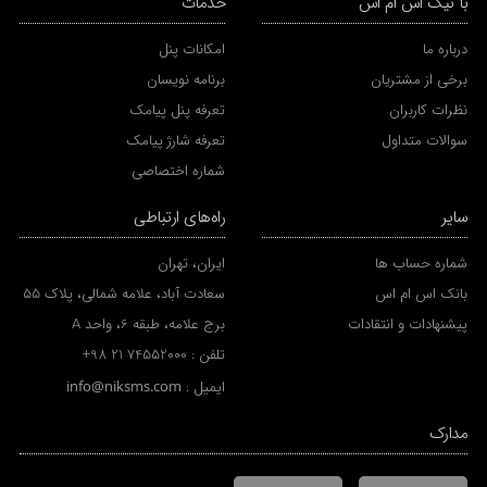
با نیک اس ام اس
خدمات
درباره ما
امکانات پنل
برخی از مشتریان
برنامه نویسان
نظرات کاربران
تعرفه پنل پیامک
سوالات متداول
تعرفه شارژ پیامک
شماره اختصاصی
سایر
راه‌های ارتباطی
شماره حساب ها
ایران، تهران
بانک اس ام اس
سعادت آباد، علامه شمالی، پلاک 55
پیشنهادات و انتقادات
برج علامه، طبقه 6، واحد A
تلفن :
+98 21 74552000
ایمیل :
info@niksms.com
مدارک