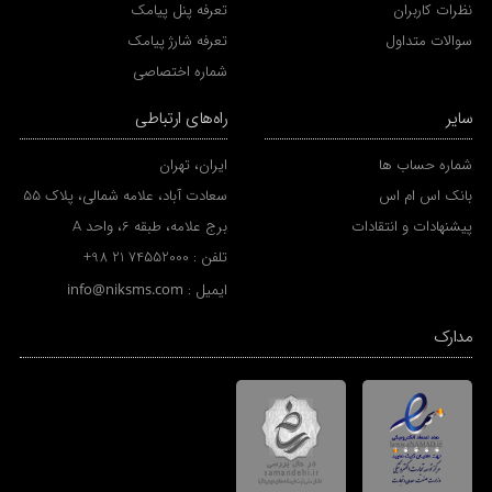
نظرات کاربران
تعرفه پنل پیامک
سوالات متداول
تعرفه شارژ پیامک
شماره اختصاصی
سایر
راه‌های ارتباطی
شماره حساب ها
ایران، تهران
بانک اس ام اس
سعادت آباد، علامه شمالی، پلاک 55
پیشنهادات و انتقادات
برج علامه، طبقه 6، واحد A
تلفن :
+98 21 74552000
ایمیل :
info@niksms.com
مدارک