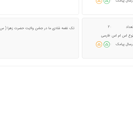
رسال پیامک
:
عداد
2
:
تک نغمه شادی ما در جشن ولایت حضرت زهرا ( س) دع
وع اس ام اس
فارسی
:
رسال پیامک
: