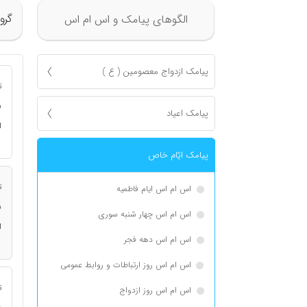
گرو
الگوهای پیامک و اس ام اس
پیامک ازدواج معصومين ( ع )
ت
ن
پیامک اعياد
ا
پیامک ايّام خاص
ت
اس ام اس ایام فاطمیه
ن
اس ام اس چهار شنبه سوری
ا
اس ام اس دهه فجر
اس ام اس روز ارتباطات و روابط عمومی
ت
اس ام اس روز ازدواج