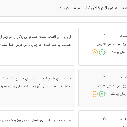
ه اس ام اس ايّام خاص / اس ام اس روز مادر
عداد
3
:
ای زن، ای الطاف دست حضرتِ پروردگار ای تو بهتر ا
وع اس ام اس
فارسی
:
هستی، پر ضیا خنده ات چون دامنِ عرش خدا، مهد ص
رسال پیامک
:
عداد
3
:
مــامـــان خــودتـو بــذا جــای مـــن! اگــه مثـ
وع اس ام اس
فارسی
:
عاشقــتــ میـــشـم.. "روز فــرشته های زمینی مبارکـ
رسال پیامک
:
عداد
2
:
مادرم، تو تنها ستاره ای هستی که در روز و شب می د