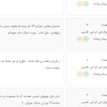
رسال پیامک
:
عداد
3
:
میدونی،بعضی چیزارو اگه هر روزم قدرشونو بدونی با
وع اس ام اس
فارسی
:
بینهایتن...مثل مادر... روزت مبارک مادر مهربانم
رسال پیامک
:
عداد
2
:
ز طرح و نقشه ی عالم هدف ، طلوع تو بود هدف تو بودی
وع اس ام اس
فارسی
:
برهمه مبارک...
رسال پیامک
:
عداد
3
:
زنان مثل چوبهای خیسی هستند که نه میسوزند و نه خاک
وع اس ام اس
فارسی
:
میکنند!!!! روز زن مبارک عزیزان :-)