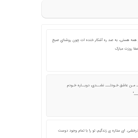
ز همه هستی، به صد ره آشکار خنده ات چون روشنایِ صبحِ
فا روزت مبارک
ــ مـن عاشق خـودتـــ نشــدی، دوبــاره خـودم
ــ"
رخشی. ای ستاره ی زندگیم، تو را با تمام وجود دوست