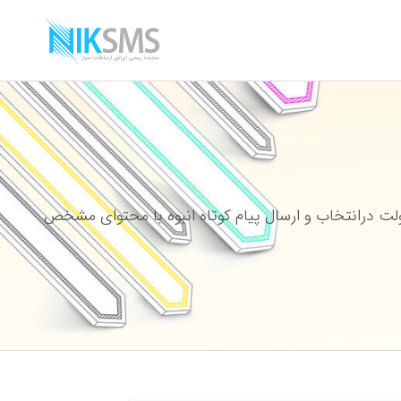
ت درانتخاب و ارسال پیام کوتاه انبوه با محتوای مشخص