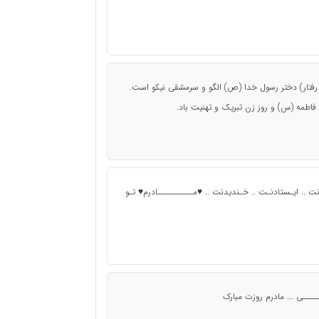
رفتار) دختر رسول خدا (ص) الگو و سرمشقی نیکو است.
 .. ایـستادنـت .. خـندیدنت .. ♥مــــــــــادرم♥ تـو
ــــی ... مادرم روزت مبارک