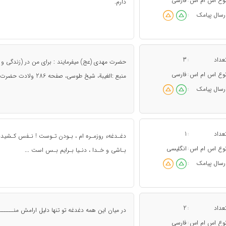
وع اس ام اس
فارسی
:
دارم.
رسال پیامک
:
عداد
3
:
حضرت مهدی (عج) میفرمایند : برای من در (زندگی و 
وع اس ام اس
فارسی
:
منبع :الغیبة، شیخ طوسی، صفحه 286 ولادت حضرت فاطمه (س) و روز زن تبریک و تهنیت باد.
رسال پیامک
:
عداد
1
:
دغـدغهء روزمـره ام ، بـودن تـوست ! نـفس کـشیدنت
وع اس ام اس
انگلیسی
:
بـاشی و خـدا ، دنـیا بـرایم بـس است ...
رسال پیامک
:
عداد
2
:
در میان این همه دغدغه تو تنها دلیل ارامش منــــــ
وع اس ام اس
فارسی
: