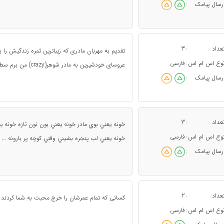
رسال پیامک
:
عداد
3
:
تقدیم به مهربان مادری که زیباترین ثمره زندگیش را ب
وع اس ام اس
فارسی
:
عروسای خودشیرین به مادر شوهر(crazy) من برم سطل بيارم
رسال پیامک
:
عداد
3
:
خونه يعني بوي مادر خونه يعني بون نون تازه خونه
وع اس ام اس
فارسی
:
خونه يعني لب پنجره بشيني وقتي كوچه پر بارونه ...
رسال پیامک
:
عداد
2
:
کسانی که تمام عمرشان را خرج محبت به شما کردند را 
وع اس ام اس
فارسی
: