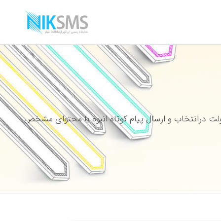
ت درانتخاب و ارسال پیام کوتاه انبوه با محتوای مشخص