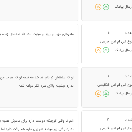
رسال پیامک
:
عداد
1
:
مادرهای مهربان روزتان مبارک انشاالله صدسال زنده ب
وع اس ام اس
فارسی
:
رسال پیامک
:
عداد
1
:
او که عشقش تو دلم قد خدامه ننمه او که هر جا من ب
وع اس ام اس
انگلیسی
:
نداره میشینه بالای سرم فکر دوامه ننمه
رسال پیامک
:
عداد
3
:
آدم تا وقتی کوچیکه دوست داره برای مادرش هدیه بخ
وع اس ام اس
فارسی
:
نداره وقتی پیر میشه هم پول داره هم وقت داره اما "م