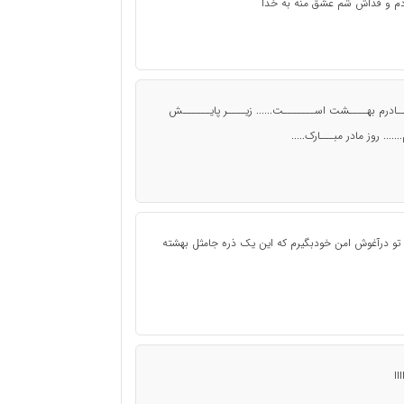
ردم و فداش شم عشق منه به خدا
ـادرم بهــــشت اســـــــت...... زیــــر پایــــــش
.. روز مادر مبـــارک.....
تو درآغوش امن خودبگیرم که این یک ذره جامثل بهشته
اا