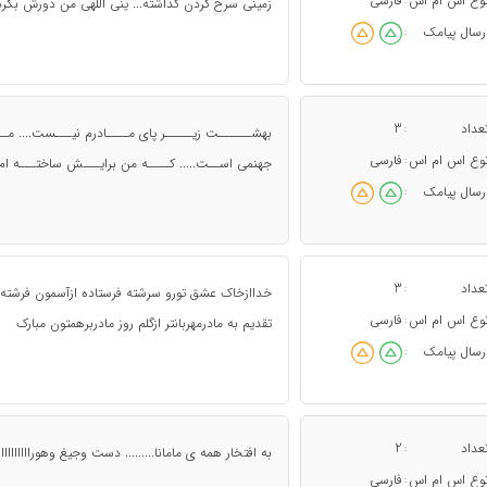
وع اس ام اس
فارسی
:
زمینی سرخ کردن گذاشته... ینی اللهی من دورش بگ
رسال پیامک
:
عداد
3
:
بهشــــــت زیـــــر پای مــــادرم نیـــست.... مــ
وع اس ام اس
فارسی
:
جهنمی اســت..... کــــه من برایـــش ساختـــه ام.....
رسال پیامک
:
عداد
3
:
خداازخاک عشق تورو سرشته فرستاده ازآسمون فرشته 
وع اس ام اس
فارسی
:
تقدیم به مادرمهربانتر ازگلم روز مادربرهمتون مبارک
رسال پیامک
:
عداد
2
:
به افتخار همه ی مامانا......... دست وجیغ وهورااااااااااا
وع اس ام اس
فارسی
: