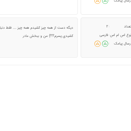
رسال پیامک
:
عداد
2
:
دیگه دست از همه چیز کشیدم همه چیز .... فقط دنبال 
وع اس ام اس
فارسی
:
کشیدی پسرم؟؟؟} من و ببخش مادر
رسال پیامک
: