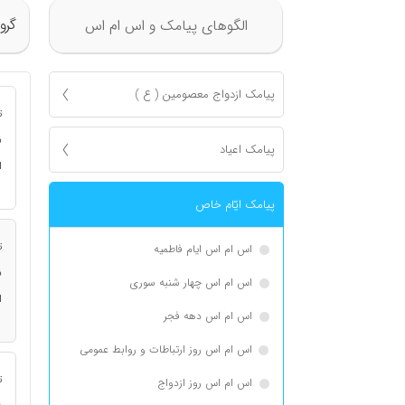
گرو
الگوهای پیامک و اس ام اس
پیامک ازدواج معصومين ( ع )
ت
ن
پیامک اعياد
ا
پیامک ايّام خاص
ت
اس ام اس ایام فاطمیه
ن
اس ام اس چهار شنبه سوری
ا
اس ام اس دهه فجر
اس ام اس روز ارتباطات و روابط عمومی
ت
اس ام اس روز ازدواج