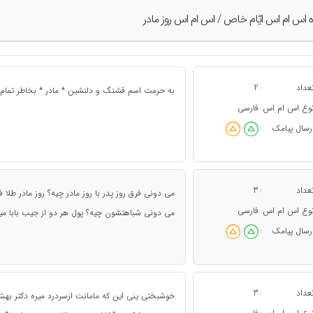
ه اس ام اس ايّام خاص / اس ام اس روز مادر
عداد
2
:
به حرمت اسم قشنگ و دلنشین * مادر * بخاطر تمام ما
وع اس ام اس
فارسی
:
رسال پیامک
:
عداد
3
:
می دونی فرق روز پدر با روز مادر چیه؟ روز مادر طلا 
وع اس ام اس
فارسی
:
می دونی شباهتشون چیه؟ پول هر دو از جیب بابا می
رسال پیامک
:
عداد
3
:
خوشبختی ینی این که مامانت ازسردرد میره دکتر به