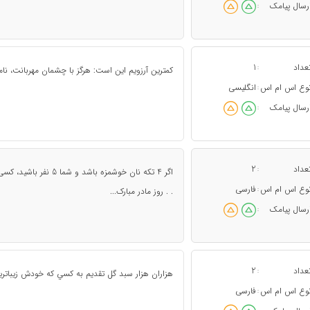
رسال پیامک
:
عداد
1
:
کمترین آرزویم این است: هرگز با چشمان مهربانت، نامهرب
وع اس ام اس
انگلیسی
:
رسال پیامک
:
عداد
2
:
اگر 4 تکه نان خوشمزه ب
وع اس ام اس
فارسی
:
. . روز مادر مبارک...
رسال پیامک
:
عداد
2
:
هزاران هزار سبد گل تقديم به كسي كه خودش زيباتر
وع اس ام اس
فارسی
: