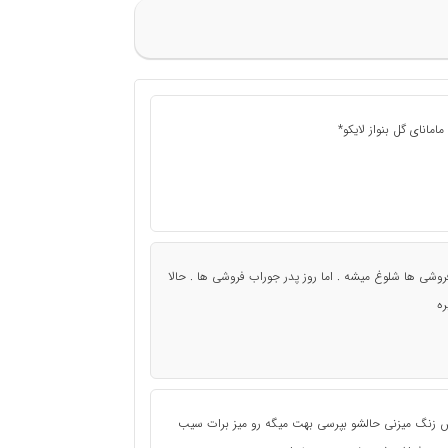
مانای گل بنواز لایکو*
فروشی ها شلوغ میشه . اما روز پدر جوراب فروشی ها . حالا
ره
ش زنگ میزنی حالشو بپرسی بهت میگه رو میز برات سیب