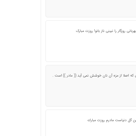
انى روزگار را نبینى ناز بانو! روزت مبارک
اشد و شما 5 نفر باشید، کسی که اصلا از مزه آن نان خوشش نمی آید (( مادر )) است .
ين گل دنياست مادرم روزت مبارك