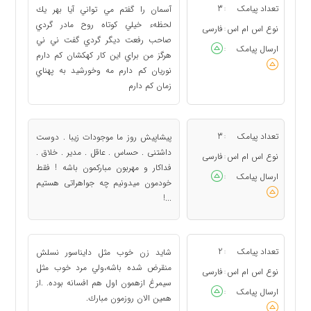
تعداد پیامک
3
آسمان را گفتم مي تواني آيا بهر يك
:
لحظهء خيلي كوتاه روح مادر گردي
نوع اس ام اس
فارسی
:
صاحب رفعت ديگر گردي گفت ني ني
ارسال پیامک
:
هرگز من براي اين كار كهكشان كم دارم
نوريان كم دارم مه وخورشيد به پهناي
زمان كم دارم
تعداد پیامک
3
پیشاپیش روز ما موجودات زیبا . دوست
:
داشتنی . حساس . عاقل . مدیر . خلاق .
نوع اس ام اس
فارسی
:
فداکار و مهربون مبارکمون باشه ! فقط
ارسال پیامک
:
خودمون میدونیم چه جواهراتی هستیم
...!
تعداد پیامک
2
شايد زن خوب مثل دايناسور نسلش
:
منقرض شده باشه،ولي مرد خوب مثل
نوع اس ام اس
فارسی
:
سيمرغ ازهمون اول هم افسانه بوده. .از
ارسال پیامک
:
همين الان روزمون مبارك.