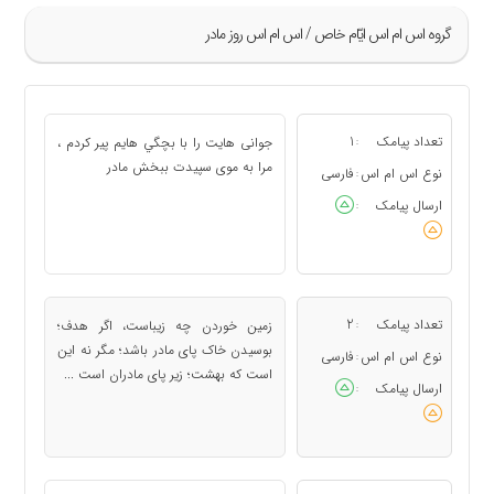
گروه اس ام اس ايّام خاص / اس ام اس روز مادر
»
25
تعداد پیامک
1
جوانی هایت را با بچگي هایم پیر کردم ،
:
26
مرا به موی سپیدت ببخش مادر
نوع اس ام اس
فارسی
:
27
ارسال پیامک
:
28
29
«
تعداد پیامک
2
زمین خوردن چه زیباست، اگر هدف؛
:
بوسیدن خاک پای مادر باشد؛ مگر نه این
نوع اس ام اس
فارسی
:
است که بهشت؛ زیر پای مادران است ...
ارسال پیامک
: