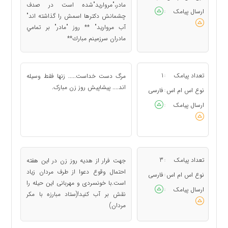
مادر،"مرواريد"شده است در صدف
ارسال پیامک
:
چشمانش دكترها اسمش را گذاشته اند"
آب مرواريد" ** روز "مادر" بر تمامي
مادران سرزمينم مبارك**
تعداد پیامک
1
مرگ دست خداست..... زنها فقط وسیله
:
اند.... پیشاپیش روز زن مبارک.
نوع اس ام اس
فارسی
:
ارسال پیامک
:
تعداد پیامک
3
جهت فرار از هدیه روز زن در این هفته
:
احتمال وقوع دعوا از طرف مردان زیاد
نوع اس ام اس
فارسی
:
است.با خونسردی و مهربانی این حیله را
ارسال پیامک
:
نقش بر آب کنید!(ستاد مبارزه با مکر
مردان)