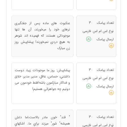
تعداد پیامک
3
عنکبوت های ماده پس از جفتگیری
:
نرهای خود را میخورند، آن ها تنها
نوع اس ام اس
فارسی
:
موجوداتی هستند که فهمیده اند شوهر
ارسال پیامک
:
به هیچ دردی نمیخورند! پیشاپیش روز
زن مبارک
تعداد پیامک
3
پيشاپيش: روز ما موجودات زيبا، دوست
:
داشتني، حساس، عاقل، مدير، مدبر، خلاق
نوع اس ام اس
فارسی
:
و فداكار مباركمون باشه!فقط خودمون می
ارسال پیامک
:
دونيم چه جواهراتي هستيم!
تعداد پیامک
3
" قند" خون مادر بالاست،اما دلش
:
هميشه" شور" ميزند براي ما.. اشكهاي
نوع اس ام اس
فارسی
: