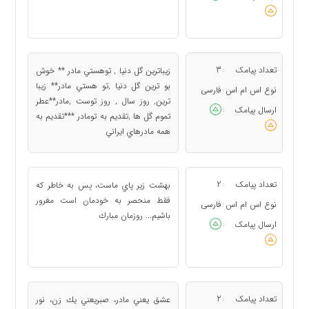
تعداد پیامک
3
زيباترين گل دنيا , توهستي مادر ** خوش
:
بو ترين گل دنيا ,تو هستي مادر** زيبا
نوع اس ام اس
فارسی
:
ترين, روز سال , روز توست ,مادر**عطر
ارسال پیامک
:
تموم گل ها ,تقديم به تومادر ***تقديم به
همه مادرهاي ايراني
تعداد پیامک
2
بهشت زير پاي ماست، پس به خاطر كه
:
فقط منحصر به خودمان است مغرور
نوع اس ام اس
فارسی
:
باشيم... روزمان مبارك
ارسال پیامک
:
تعداد پیامک
2
عشق يعني مادر، صبريعني يك زن، نور
: