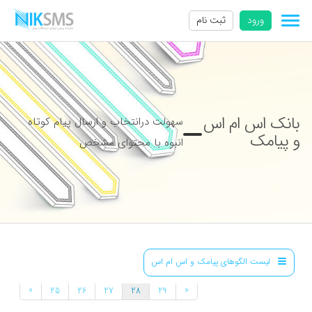
ورود
ثبت نام
بانک اس ام اس
سهولت درانتخاب و ارسال پیام کوتاه
و پیامک
انبوه با محتوای مشخص
لیست الگوهای پیامک و اس ام اس
»
«
25
26
27
28
29