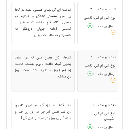
تعداد پیامک
3
فدايت اى گل زيباى هستى، نميدانم كجا
:
بى من نشستى،قشنگيهاى فردايم تو
نوع اس ام اس
فارسی
:
هستى يگانه گنج دنيايم تو هستى ...
ارسال پیامک
:
قسمتى ازنامه چوپان دروغگو به
همسرش به مناسبت روز زن!
تعداد پیامک
2
افتخار زنان همین بس که روز میلاد
:
برترین گوهر خلقت بانوی بهشت، فاطمه
نوع اس ام اس
فارسی
:
زهرا(س) روز زن نامیده شده است . روز
ارسال پیامک
:
زن مبارک
تعداد پیامک
1
مکرر گشته ام از زندگی سیر /بهای کادوی
:
زن شد نفس گیر چرا در روز زن طلا و
نوع اس ام اس
:
سکه / ولی روز پدر شرت و عرق گیر !
انگلیسی
ارسال پیامک
: