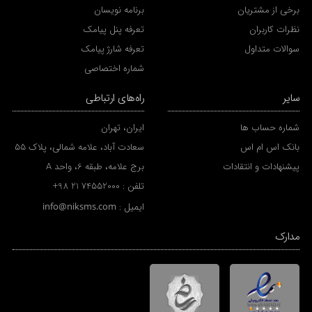
برخی از مشتریان
برنامه نویسان
نظرات کاربران
تعرفه پنل پیامک
سوالات متداول
تعرفه شارژ پیامک
شماره اختصاصی
سایر
راه‌های ارتباطی
شماره حساب ها
ایران، تهران
بانک اس ام اس
سعادت آباد، علامه شمالی، پلاک 55
پیشنهادات و انتقادات
برج علامه، طبقه 6، واحد A
تلفن :
+98 21 74552000
ایمیل :
info@niksms.com
مدارک