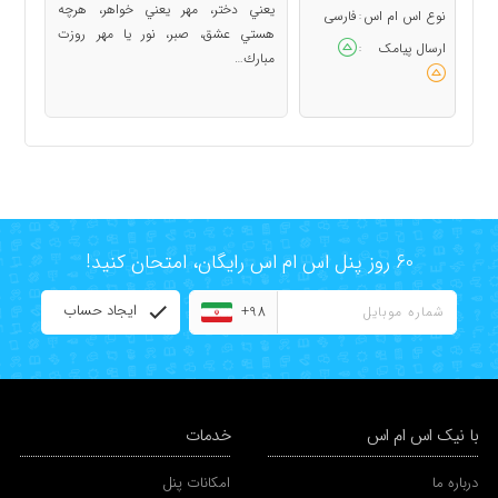
يعني دختر، مهر يعني خواهر، هرچه
نوع اس ام اس
فارسی
:
هستي عشق، صبر، نور يا مهر روزت
ارسال پیامک
:
مبارك…
60 روز پنل اس ام اس رایگان، امتحان کنید!
ایجاد حساب
+98
با نیک اس ام اس
خدمات
درباره ما
امکانات پنل