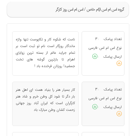
گروه اس ام اس ايّام خاص / اس ام اس روز کارگر
»
1
تعداد پیامک
3
نامت که شکوه کار و تکاپوست تنها واژه
:
2
ماندگار روزگار است نام تو ثبت است بر
نوع اس ام اس
فارسی
:
تمام جراید عالم از بسته ترین زوایای
3
ارسال پیامک
:
اهرام تا بازترین گوشه های تخت
4
جمشید! روزتان فرخنده باد !
«
تعداد پیامک
3
کار بسیار هنر را بنیاد همت ای اهل هنر
:
بار دگر تا شود کل وطن خرم و شاد هنر
نوع اس ام اس
فارسی
:
کارگران است که ایران آباد روز جهانی
ارسال پیامک
:
زحمت کشان وطن مبارک باد