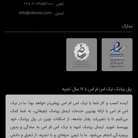
تلفن :
+98 21 74552000
ایمیل :
info@niksms.com
مدارک
پنل پیامک نیک اس ام اس با 17 سال تجربه
آینده کسب و کار شما با نیک اس ام اس روشن‌تر خواهد بود! ما در نیک
اس ام اس با ارائه بهترین خدمات ارسال پیامک تبلیغاتی، به شما کمک
می‌کنیم تا با تغییرات رفتار جامعه، از امکانات نوین در پنل پیامک خود
بهره‌مند شوید. ارسال پیامک انبوه با نیک اس ام اس به سادگی و بدون
پیچیدگی انجام می‌شود. ما با تیمی حرفه‌ای و با تجربه، از تخیل و دانش