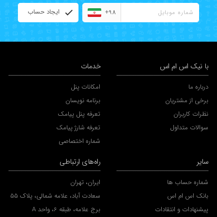
ایجاد حساب
+98
با نیک اس ام اس
خدمات
درباره ما
امکانات پنل
برخی از مشتریان
برنامه نویسان
نظرات کاربران
تعرفه پنل پیامک
سوالات متداول
تعرفه شارژ پیامک
شماره اختصاصی
سایر
راه‌های ارتباطی
شماره حساب ها
ایران، تهران
بانک اس ام اس
سعادت آباد، علامه شمالی، پلاک 55
پیشنهادات و انتقادات
برج علامه، طبقه 6، واحد A