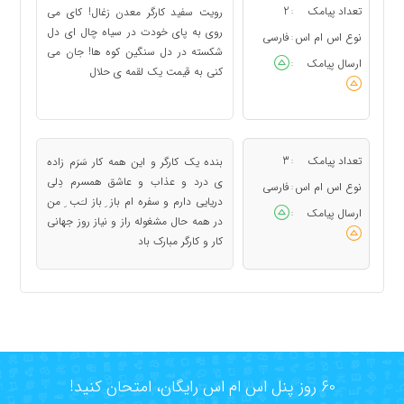
تعداد پیامک
2
رویت سفید کارگر معدن زغال! کای می
:
روی به پای خودت در سیاه چال ای دل
نوع اس ام اس
فارسی
:
شکسته در دل سنگین کوه ها! جان می
ارسال پیامک
:
کنی به قیمت یک لقمه ی حلال
تعداد پیامک
3
بنده یک کارگر و این همه کار سَرَم زاده
:
ی درد و عذاب و عاشق همسرم دِلی
نوع اس ام اس
فارسی
:
دریایی دارم و سفره ام باز ِ باز لـَب ِ من
ارسال پیامک
:
در همه حال مشغوله راز و نیاز روز جهانی
کار و کارگر مبارک باد
60 روز پنل اس ام اس رایگان، امتحان کنید!