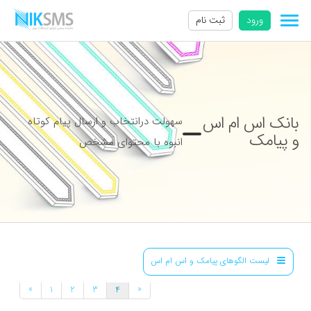
ورود
ثبت نام
بانک اس ام اس
سهولت درانتخاب و ارسال پیام کوتاه
و پیامک
انبوه با محتوای مشخص
لیست الگوهای پیامک و اس ام اس
»
«
1
2
3
4