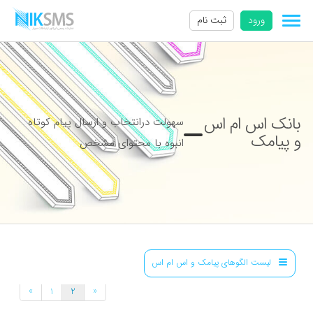
ورود
ثبت نام
بانک اس ام اس
سهولت درانتخاب و ارسال پیام کوتاه
و پیامک
انبوه با محتوای مشخص
لیست الگوهای پیامک و اس ام اس
»
«
1
2