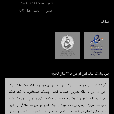
تلفن :
+98 21 74552000
ایمیل :
info@niksms.com
مدارک
پنل پیامک نیک اس ام اس با 17 سال تجربه
آینده کسب و کار شما با نیک اس ام اس روشن‌تر خواهد بود! ما در نیک
اس ام اس با ارائه بهترین خدمات ارسال پیامک تبلیغاتی، به شما کمک
می‌کنیم تا با تغییرات رفتار جامعه، از امکانات نوین در پنل پیامک خود
بهره‌مند شوید. ارسال پیامک انبوه با نیک اس ام اس به سادگی و بدون
پیچیدگی انجام می‌شود. ما با تیمی حرفه‌ای و با تجربه، از تخیل و دانش