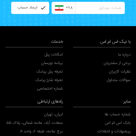
ایجاد حساب
+98
با نیک اس ام اس
خدمات
درباره ما
امکانات پنل
برخی از مشتریان
برنامه نویسان
نظرات کاربران
تعرفه پنل پیامک
سوالات متداول
تعرفه شارژ پیامک
شماره اختصاصی
سایر
راه‌های ارتباطی
شماره حساب ها
ایران، تهران
بانک اس ام اس
سعادت آباد، علامه شمالی، پلاک 55
پیشنهادات و انتقادات
برج علامه، طبقه 6، واحد A