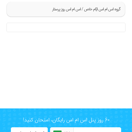
گروه اس ام اس ايّام خاص / اس ام اس روز پرستار
»
«
60 روز پنل اس ام اس رایگان، امتحان کنید!