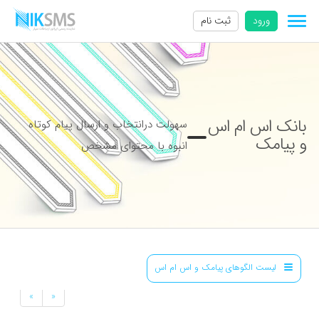
ورود
ثبت نام
بانک اس ام اس
سهولت درانتخاب و ارسال پیام کوتاه
و پیامک
انبوه با محتوای مشخص
لیست الگوهای پیامک و اس ام اس
»
«