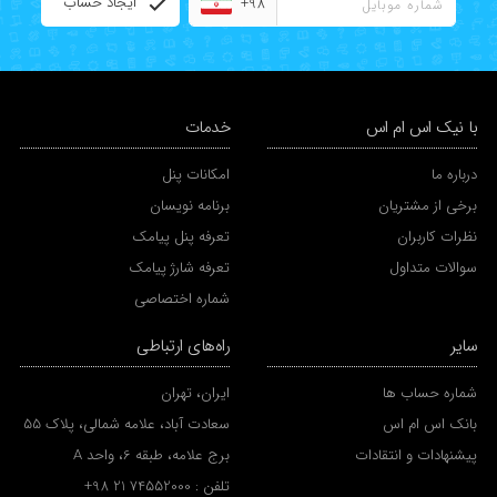
ایجاد حساب
+98
با نیک اس ام اس
خدمات
درباره ما
امکانات پنل
برخی از مشتریان
برنامه نویسان
نظرات کاربران
تعرفه پنل پیامک
سوالات متداول
تعرفه شارژ پیامک
شماره اختصاصی
سایر
راه‌های ارتباطی
شماره حساب ها
ایران، تهران
بانک اس ام اس
سعادت آباد، علامه شمالی، پلاک 55
پیشنهادات و انتقادات
برج علامه، طبقه 6، واحد A
تلفن :
+98 21 74552000