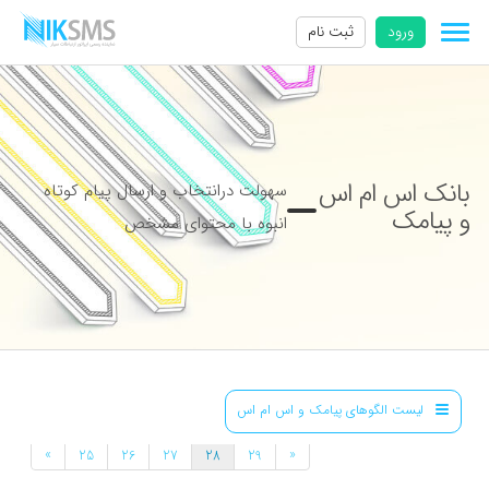
ورود
ثبت نام
بانک اس ام اس
سهولت درانتخاب و ارسال پیام کوتاه
و پیامک
انبوه با محتوای مشخص
لیست الگوهای پیامک و اس ام اس
»
«
25
26
27
28
29