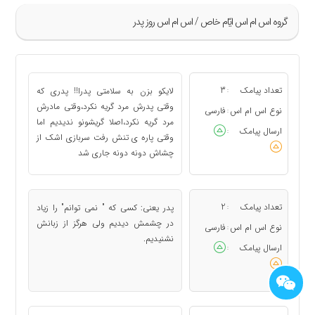
گروه اس ام اس ايّام خاص / اس ام اس روز پدر
»
25
تعداد پیامک
3
لایکو بزن به سلامتی پدرا!! پدری که
:
26
وقتی پدرش مرد گریه نکرد،وقتی مادرش
نوع اس ام اس
فارسی
:
مرد گریه نکرد،اصلا گریشونو ندیدیم اما
27
ارسال پیامک
:
وقتی پاره ی تنش رفت سربازی اشک از
28
چشاش دونه دونه جاری شد
29
«
تعداد پیامک
2
پدر یعنی: کسی که " نمی توانم" را زیاد
:
در چشمش دیدیم ولی هرگز از زبانش
نوع اس ام اس
فارسی
:
نشنیدیم.
ارسال پیامک
: