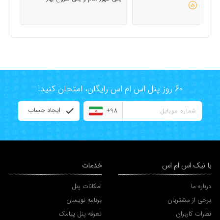
60 روز پنل اس ام اس رایگان، امتحان کنید!
ایجاد حساب
+98
با نیک اس ام اس
خدمات
درباره ما
امکانات پنل
برخی از مشتریان
برنامه نویسان
نظرات کاربران
تعرفه پنل پیامک