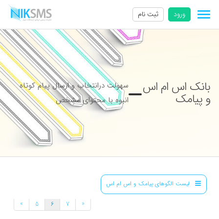
ورود
ثبت نام
بانک اس ام اس
سهولت درانتخاب و ارسال پیام کوتاه
و پیامک
انبوه با محتوای مشخص
لیست الگوهای پیامک و اس ام اس
»
«
5
6
7