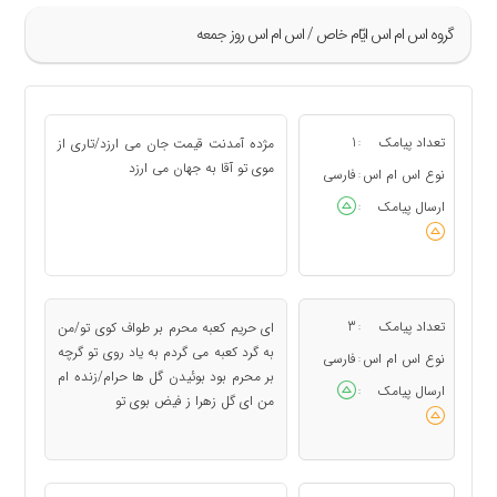
گروه اس ام اس ايّام خاص / اس ام اس روز جمعه
»
5
تعداد پیامک
1
مژده آمدنت قیمت جان می ارزد/تاری از
:
6
موی تو آقا به جهان می ارزد
نوع اس ام اس
فارسی
:
7
ارسال پیامک
:
«
تعداد پیامک
3
ای حریم کعبه محرم بر طواف کوی تو/من
:
به گرد کعبه می گردم به یاد روی تو گرچه
نوع اس ام اس
فارسی
:
بر محرم بود بوئیدن گل ها حرام/زنده ام
ارسال پیامک
:
من ای گل زهرا ز فیض بوی تو