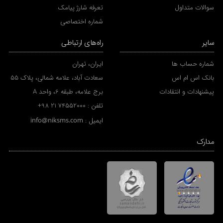
سوالات متداول
تعرفه شارژ پیامک
شماره اختصاصی
سایر
راه‌های ارتباطی
شماره حساب ها
ایران، تهران
بانک اس ام اس
سعادت آباد، علامه شمالی، پلاک 55
پیشنهادات و انتقادات
برج علامه، طبقه 6، واحد A
تلفن :
+98 21 74552000
ایمیل :
info@niksms.com
مدارک