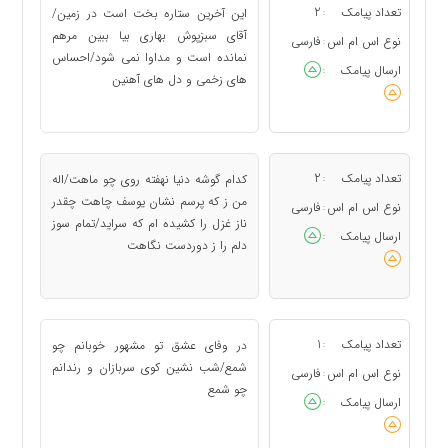
تعداد پیامک
2
این آخرین ستاره بخت است در زمین/
:
آقای سبزپوش بهاری بیا ببین مرهم
نوع اس ام اس
فارسی
:
نمانده است و مداوا نمی شود/احساس
ارسال پیامک
:
های زخمی و دل های آهنین
تعداد پیامک
2
کدام گوشه دنیا نهفته روی چو ماهت/اله
:
من ز که پرسم نشان یوسف چاهت چقدر
نوع اس ام اس
فارسی
:
ناز غزل را کشیده ام که سراید/تمام سوز
ارسال پیامک
:
دلم را ز دوردست نگاهت
تعداد پیامک
1
در وفای عشق تو مشهور خوبانم چو
:
شمع/شب نشین کوی سربازان و رندانم
نوع اس ام اس
فارسی
:
چو شمع
ارسال پیامک
: