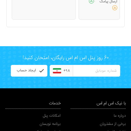
ارسال پیامک
:
60 روز پنل اس ام اس رایگان، امتحان کنید!
ایجاد حساب
+98
با نیک اس ام اس
خدمات
درباره ما
امکانات پنل
برخی از مشتریان
برنامه نویسان