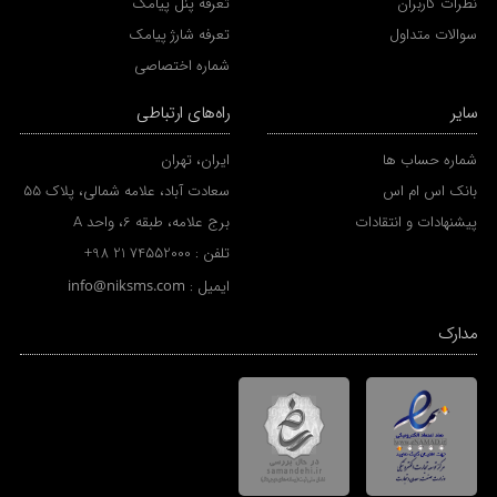
نظرات کاربران
تعرفه پنل پیامک
سوالات متداول
تعرفه شارژ پیامک
شماره اختصاصی
سایر
راه‌های ارتباطی
شماره حساب ها
ایران، تهران
بانک اس ام اس
سعادت آباد، علامه شمالی، پلاک 55
پیشنهادات و انتقادات
برج علامه، طبقه 6، واحد A
تلفن :
+98 21 74552000
ایمیل :
info@niksms.com
مدارک