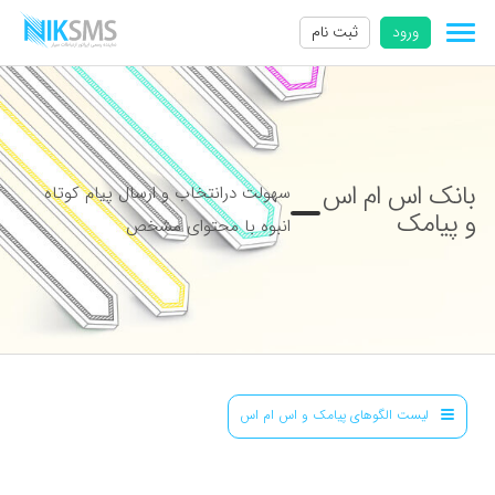
ورود
ثبت نام
بانک اس ام اس
سهولت درانتخاب و ارسال پیام کوتاه
و پیامک
انبوه با محتوای مشخص
لیست الگوهای پیامک و اس ام اس