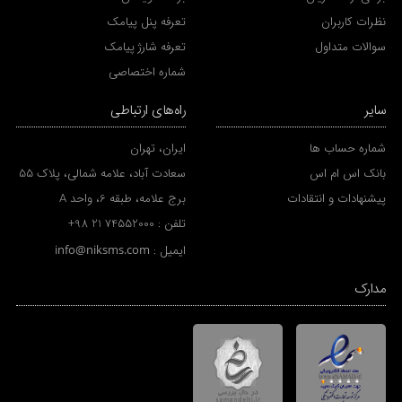
نظرات کاربران
تعرفه پنل پیامک
سوالات متداول
تعرفه شارژ پیامک
شماره اختصاصی
سایر
راه‌های ارتباطی
شماره حساب ها
ایران، تهران
بانک اس ام اس
سعادت آباد، علامه شمالی، پلاک 55
پیشنهادات و انتقادات
برج علامه، طبقه 6، واحد A
تلفن :
+98 21 74552000
ایمیل :
info@niksms.com
مدارک