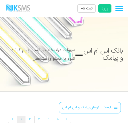
ورود
ثبت نام
بانک اس ام اس
سهولت درانتخاب و ارسال پیام کوتاه
و پیامک
انبوه با محتوای مشخص
لیست الگوهای پیامک و اس ام اس
»
«
1
2
3
4
5