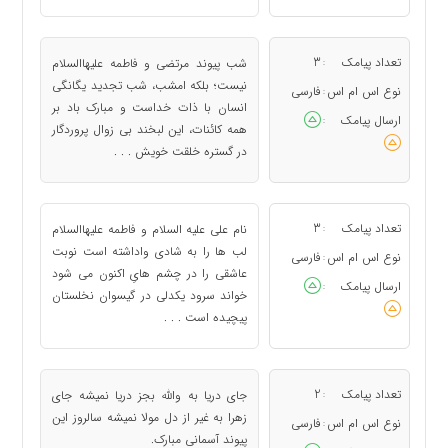
تعداد پیامک
3
شب پیوند مرتضی و فاطمه علیهاالسلام
:
نیست؛ بلکه امشب، شب تجدید یگانگی
نوع اس ام اس
فارسی
:
انسان با ذات خداست و مبارک باد بر
ارسال پیامک
:
همه کائنات، این لبخند بی زوال پروردگار
در گستره خلقت خویش . . .
تعداد پیامک
3
نام علی علیه السلام و فاطمه علیهاالسلام
:
لب ها را به شادی واداشته است نوبت
نوع اس ام اس
فارسی
:
عاشقی را در چشم هایِ اکنون می شود
ارسال پیامک
:
خواند سرود یکدلی در گیسوان نخلستان
پیچیده است . . .
تعداد پیامک
2
جای دریا به والله بجز دریا نمیشه جای
:
زهرا به غیر از دل مولا نمیشه سالروز این
نوع اس ام اس
فارسی
:
پیوند آسمانی مبارک.