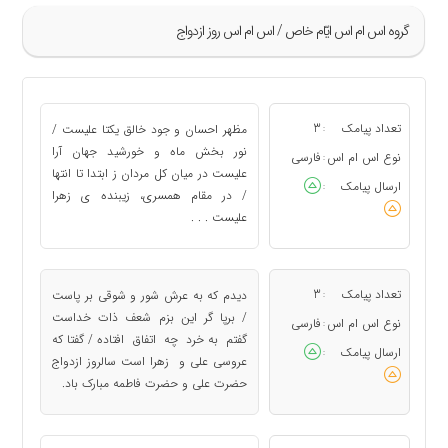
گروه اس ام اس ايّام خاص / اس ام اس روز ازدواج
»
1
تعداد پیامک
3
مظهر احسان و جود خالق یکتا علیست /
:
2
نور بخش ماه و خورشید جهان آرا
نوع اس ام اس
فارسی
:
علیست در میان کل مردان ز ابتدا تا انتها
3
ارسال پیامک
:
/ در مقام همسری، زیبنده ی زهرا
4
علیست . . .
5
«
تعداد پیامک
3
دیدم که به عرش شور و شوقی بر پاست
:
/ برپا گر این بزم شعف ذات خداست
نوع اس ام اس
فارسی
:
گفتم به خرد چه اتفاق افتاده / گفتا که
ارسال پیامک
:
عروسی علی و زهرا است سالروز ازدواج
حضرت علی و حضرت فاطمه مبارک باد.