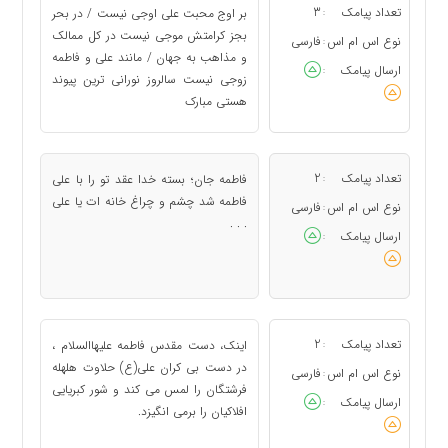
تعداد پیامک
3
بر اوج محبت علی اوجی نیست / در بحر
:
بجز کرامتش موجی نیست در کل ممالک
نوع اس ام اس
فارسی
:
و مذاهب به جهان / مانند علی و فاطمه
ارسال پیامک
:
زوجی نیست سالروز نورانی ترین پیوند
هستی مبارک
تعداد پیامک
2
فاطمه جان؛ بسته خدا عقد تو را با علی
:
فاطمه شد چشم و چراغ خانه ات یا علی
نوع اس ام اس
فارسی
:
. . .
ارسال پیامک
:
تعداد پیامک
2
اینک، دست مقدس فاطمه علیهاالسلام ،
:
در دست بی کران علی(ع) حلاوت هلهله
نوع اس ام اس
فارسی
:
فرشتگان را لمس می کند و شور کبریایی
ارسال پیامک
:
افلاکیان را برمی انگیزد.