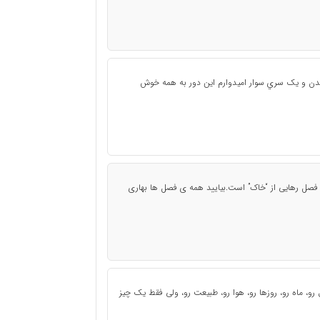
دن و يک سري سوار اميدوارم اين دور به همه خوش
 فصل رهایی از “خاک” است.بیایید همه ی فصل ها بهاری
ل رو، ماه رو، روزها رو، هوا رو، طبیعت رو، ولی فقط یک چیز