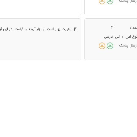
رسال پیامک
:
عداد
2
:
گل، هویت بهار است. و بهار آیینه ی قیامت. در این آیی
وع اس ام اس
فارسی
:
رسال پیامک
: