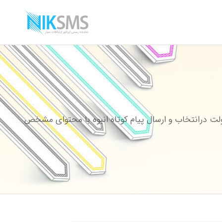
ت درانتخاب و ارسال پیام کوتاه انبوه با محتوای مشخص