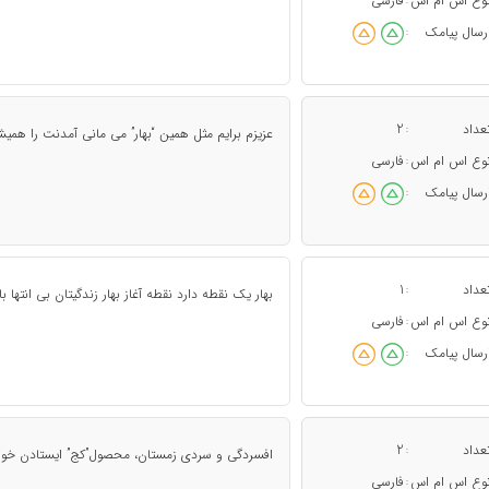
وع اس ام اس
فارسی
:
رسال پیامک
:
عداد
2
:
عزیزم برایم مثل همین “بهار” می مانی آمدنت را همی
وع اس ام اس
فارسی
:
رسال پیامک
:
عداد
1
:
بهار یک نقطه دارد نقطه آغاز بهار زندگیتان بی انتها ب
وع اس ام اس
فارسی
:
رسال پیامک
:
عداد
2
:
افسردگی و سردی زمستان، محصول”کج” ایستادن خورشی
وع اس ام اس
فارسی
: