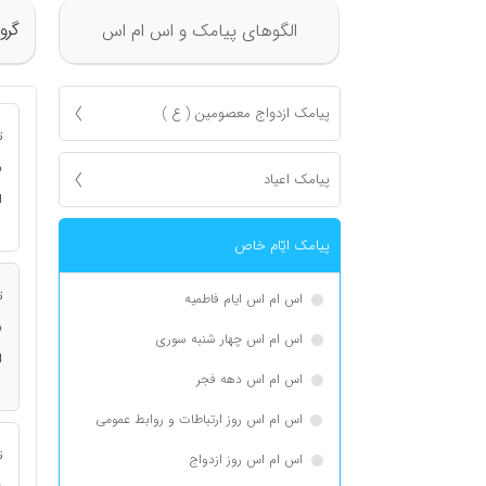
گرو
الگوهای پیامک و اس ام اس
پیامک ازدواج معصومين ( ع )
ت
ن
پیامک اعياد
ا
پیامک ايّام خاص
ت
اس ام اس ایام فاطمیه
ن
اس ام اس چهار شنبه سوری
ا
اس ام اس دهه فجر
اس ام اس روز ارتباطات و روابط عمومی
ت
اس ام اس روز ازدواج