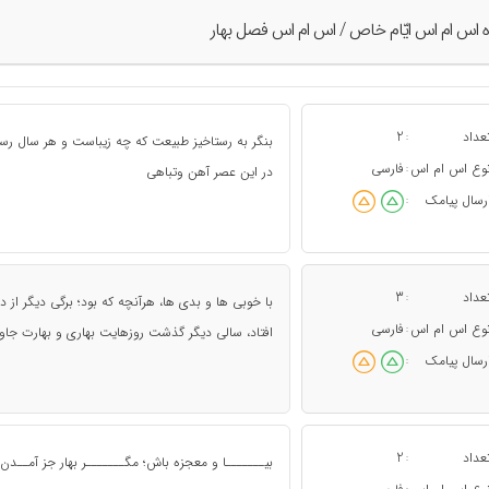
ه اس ام اس ايّام خاص / اس ام اس فصل بهار
عداد
2
:
بنگر به رستاخیز طبیعت که چه زیباست و هر سال رستا
وع اس ام اس
فارسی
:
در این عصر آهن وتباهی
رسال پیامک
:
عداد
3
:
با خوبی ها و بدی ها، هرآنچه که بود؛ برگی دیگر از د
وع اس ام اس
فارسی
:
افتاد، سالی دیگر گذشت روزهایت بهاری و بهارت جاود
رسال پیامک
:
عداد
2
:
بیـــــــا و معجزه باش؛ مگـــــــر بهار جز آمــدن چ