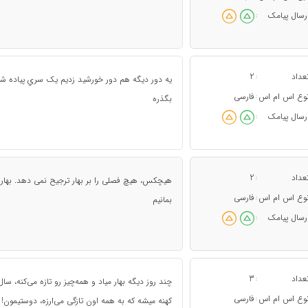
رسال پیامک
:
عداد
2
:
يه دور ديگه هم دور خورشيد زديم يک سري پياده ش
وع اس ام اس
فارسی
:
بگذره
رسال پیامک
:
عداد
2
:
هیچکس، هیچ فصلی را بر بهار ترجیح نمی دهد. بهار
وع اس ام اس
فارسی
:
بمانیم
رسال پیامک
:
عداد
3
:
چند روز دیگه بهار میاد و همه‌چیز رو تازه می‌کنه، سا
وع اس ام اس
فارسی
:
کهنه میشه که به همه اون تاز‌گی می‌ارزه، دوستیمون!