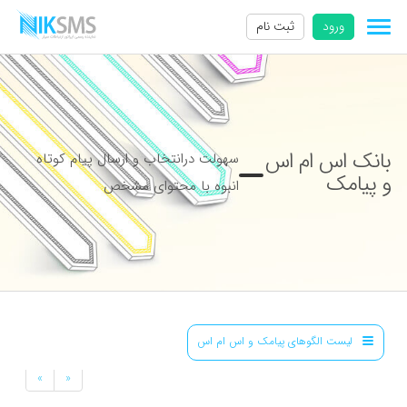
ورود
ثبت نام
بانک اس ام اس
سهولت درانتخاب و ارسال پیام کوتاه
و پیامک
انبوه با محتوای مشخص
لیست الگوهای پیامک و اس ام اس
»
«