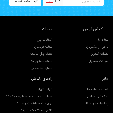
ایجاد حساب
+98
با نیک اس ام اس
خدمات
درباره ما
امکانات پنل
برخی از مشتریان
برنامه نویسان
نظرات کاربران
تعرفه پنل پیامک
سوالات متداول
تعرفه شارژ پیامک
شماره اختصاصی
سایر
راه‌های ارتباطی
شماره حساب ها
ایران، تهران
بانک اس ام اس
سعادت آباد، علامه شمالی، پلاک 55
پیشنهادات و انتقادات
برج علامه، طبقه 6، واحد A
تلفن :
+98 21 74552000