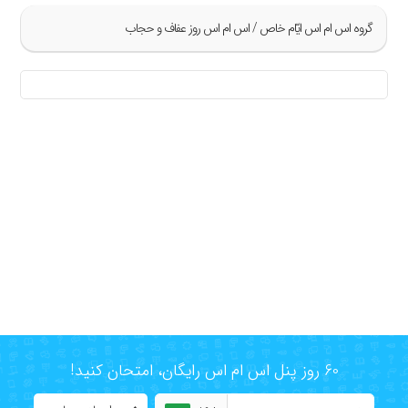
گروه اس ام اس ايّام خاص / اس ام اس روز عفاف و حجاب
»
«
60 روز پنل اس ام اس رایگان، امتحان کنید!