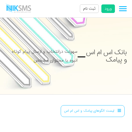
ورود
ثبت نام
بانک اس ام اس
سهولت درانتخاب و ارسال پیام کوتاه
و پیامک
انبوه با محتوای مشخص
لیست الگوهای پیامک و اس ام اس