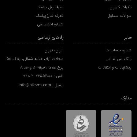
نظرات کاربران
تعرفه پنل پیامک
سوالات متداول
تعرفه شارژ پیامک
شماره اختصاصی
سایر
راه‌های ارتباطی
شماره حساب ها
ایران، تهران
بانک اس ام اس
سعادت آباد، علامه شمالی، پلاک 55
پیشنهادات و انتقادات
برج علامه، طبقه 6، واحد A
تلفن :
+98 21 74552000
ایمیل :
info@niksms.com
مدارک