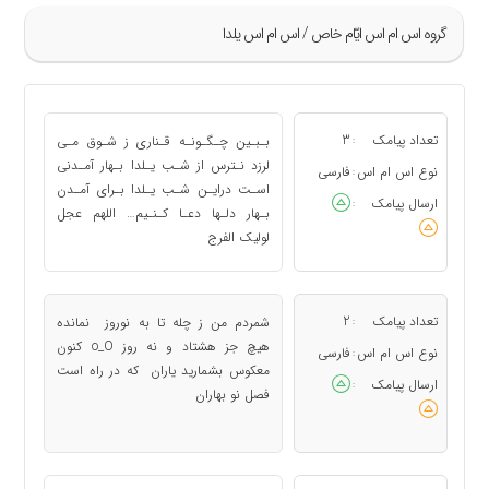
گروه اس ام اس ايّام خاص / اس ام اس یلدا
»
13
تعداد پیامک
3
بـبـین چـگـونـه قـناری ز شـوق مـی
:
14
لرزد نـترس از شـب یـلدا بـهار آمـدنی
نوع اس ام اس
فارسی
:
اسـت درایـن شـب یـلدا بـرای آمـدن
15
ارسال پیامک
:
بـهار دلـها دعـا کـنـیم… اللهم عجل
16
لولیک الفرج
17
«
تعداد پیامک
2
شمردم من ز چله تا به نوروز نمانده
:
هیچ جز هشتاد و نه روز o_O کنون
نوع اس ام اس
فارسی
:
معکوس بشمارید یاران که در راه است
ارسال پیامک
:
فصل نو بهاران