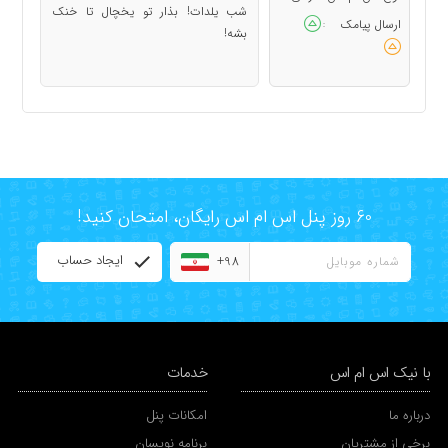
شب یلدات! بذار تو یخچال تا خنک
ارسال پیامک
:
بشه!
60 روز پنل اس ام اس رایگان، امتحان کنید!
ایجاد حساب
+98
با نیک اس ام اس
خدمات
درباره ما
امکانات پنل
برخی از مشتریان
برنامه نویسان