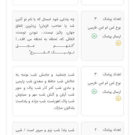
تعداد پیامک
3
چه یلدایی شود امسال که با نام تو آذین
:
شد یا صاحب الزمان! زردترین اتفاق
نوع اس ام اس
فارسی
:
جهان، پائیز نیست... نبودن توست،
ارسال پیامک
:
اتفاقی که، لحظه به لحظه می افتد...!
"الـلـهـــــــم عــجــــــل
لــولــیــــــک الــفــــــرج"
تعداد پیامک
3
شب جمشید و جامش شب بوسه به
:
خاکش شب حافظ و سعدی شب پارسی
نوع اس ام اس
فارسی
:
و مادی شب آخر آذر شب پاک و منور
ارسال پیامک
:
شب آرش و آتش شب مهر و سیاوش
شب پاک اهوراست شب مژده و یلداست
یلداتون مبارک.
تعداد پیامک
2
‏شب یلدا شب بزم و سرور است / شبی
: