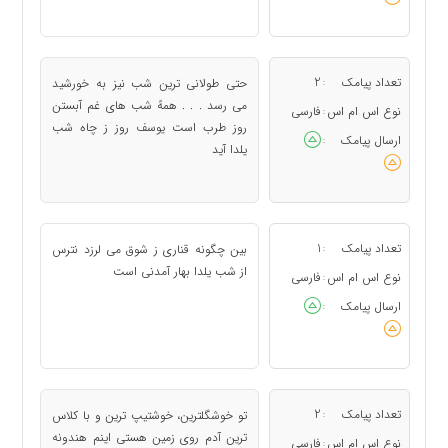
تعداد پیامک
2
حتی طولانی ترین شب نیز به خورشید
:
می رسد . . . همهً شب های غم آبستن
نوع اس ام اس
فارسی
:
روز طرب است یوسف روز ز چاه شب
ارسال پیامک
:
یلدا آید
تعداد پیامک
1
بین چگونه قناری ز شوق می لرزد نترس
:
از شب یلدا بهار آمدنی است
نوع اس ام اس
فارسی
:
ارسال پیامک
:
تعداد پیامک
2
تو خوشگلترین، خوشتیپ ترین و با کلاس
:
ترین آدم روی زمین هستی اینم هندونه
نوع اس ام اس
فارسی
: