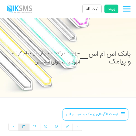
ورود
ثبت نام
بانک اس ام اس
سهولت درانتخاب و ارسال پیام کوتاه
و پیامک
انبوه با محتوای مشخص
لیست الگوهای پیامک و اس ام اس
»
«
13
14
15
16
17