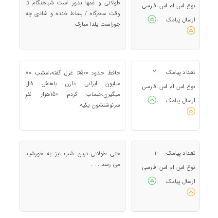
طولانی و غمها بدور است شباهنگام تا
نوع اس ام اس
فارسی
:
وقت سحرگاه / بساط خنده و شادی چه
ارسال پیامک
:
جوراست یلدا مبارک
تعداد پیامک
2
حافظ حدود 500تا غزل گفته،امشب 80
:
میلیون ایرانی دارن باهاش فال
نوع اس ام اس
فارسی
:
میگیرن.حساب کردم 150هزار نفر
ارسال پیامک
:
سرنوشتشون یکیه.
تعداد پیامک
1
حتی طولانی ترین شب نیز به خورشید
:
می رسد . . .
نوع اس ام اس
فارسی
:
ارسال پیامک
: