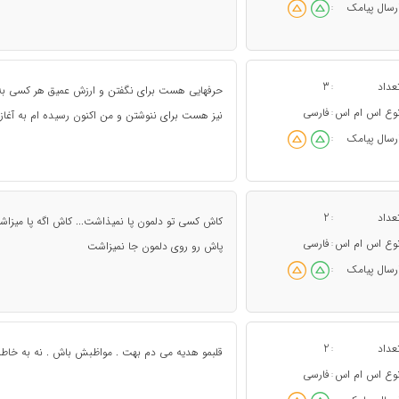
رسال پیامک
:
عداد
3
:
حرفهایی هست برای نگفتن و ارزش عمیق هر کسی به ا
وع اس ام اس
فارسی
:
نیز هست برای ننوشتن و من اکنون رسیده ام به آغاز چ
رسال پیامک
:
عداد
2
:
کاش کسی تو دلمون پا نمیذاشت... کاش اگه پا میزاش
وع اس ام اس
فارسی
:
پاش رو روی دلمون جا نمیزاشت
رسال پیامک
:
عداد
2
:
قلبمو هدیه می دم بهت . مواظبش باش . نه به خاطر ا
وع اس ام اس
فارسی
: