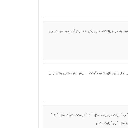
، به دو چیزاعتقاد دارم یکی خدا ودیگری تو، من در این
 جای اون نازو اداتو نگرفت.... پیش هر نقاشی رفتم تو رو
" ب " برات میمیرند، مثل " د " دوستت دارند، مثل " ع "
وز مثل " ی " یارت بشن