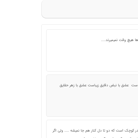
 هیچ وقت نمیمیرند.....
ست عشق با نبض دقایق زیباست عشق با زهر حقایق
در کوچک است که دو تا دل کنار هم جا نمیشه ..... ولی اگر