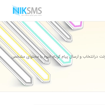
ت درانتخاب و ارسال پیام کوتاه انبوه با محتوای مشخص