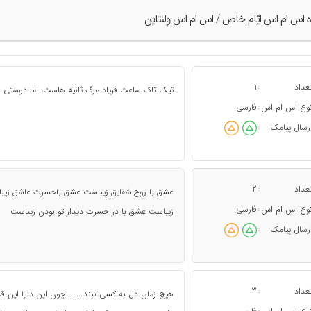
ه اس ام اس ايّام خاص / اس ام اس ولنتاین
عداد
1
:
تیک تاک ساعت فریاد مرگ ثانیه هاست، اما دوستی ها
وع اس ام اس
فارسی
:
رسال پیامک
:
عداد
2
:
عشق با روح شقایق زیباست عشق باحسرت عاشق زیبا
وع اس ام اس
فارسی
:
زیباست عشق با در حسرت دیدار تو بودن زیباست
رسال پیامک
:
عداد
3
:
هیچ زمان دل به کسی نبند ...... چون این دنیا این ق