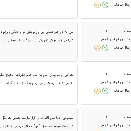
رسال پیامک
:
عداد
3
:
من به دو چیز عشق می ورزم یکی تو و دیگری وجود تو
وع اس ام اس
فارسی
:
دنیا دو چیز میخواهم یکی تو ودیگری خوشبختی تو
رسال پیامک
:
عداد
3
:
هر کی اومد پیش من یه ذره جاتو نگرفت....هیچ ادایی
وع اس ام اس
فارسی
:
نقاشی کنه، روی هر بومی زدم رنگ چشاتو نگرفت... ا
رسال پیامک
:
عداد
3
:
میدونی آدما بین الف تا ی قرار دارند. بعضی ها مثل 
وع اس ام اس
فارسی
:
عا شقت میشوند، مثل " م " منتظر می مونند تا یه ر