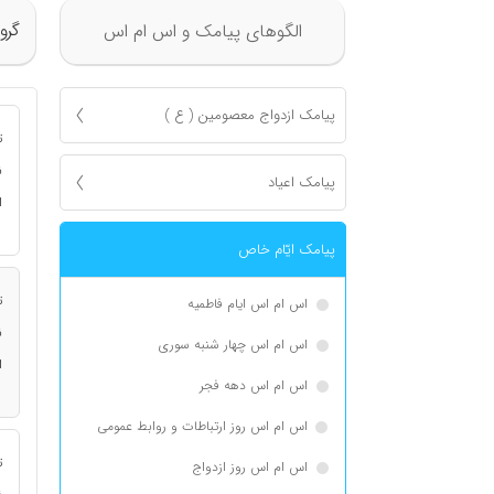
گرو
الگوهای پیامک و اس ام اس
پیامک ازدواج معصومين ( ع )
ت
ن
پیامک اعياد
ا
پیامک ايّام خاص
ت
اس ام اس ایام فاطمیه
ن
اس ام اس چهار شنبه سوری
ا
اس ام اس دهه فجر
اس ام اس روز ارتباطات و روابط عمومی
ت
اس ام اس روز ازدواج