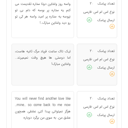
تعداد پیامک
2
واسه روز ولنتاین دوتا ستاره تقدیمت می
:
کنم یه ستاره پر بوسه که دلم بی تو
نوع اس ام اس
فارسی
:
نپوسه یه ستاره پر امید واسه هر کی تو
ارسال پیامک
:
رو دید ولنتاین مبارک..!
تعداد پیامک
2
تیک تاک ساعت فریاد مرگ ثانیه هاست،
:
اما دوستی ها هیچ وقت نمیمیرند…
نوع اس ام اس
فارسی
:
ولنتاین مبارک!
ارسال پیامک
:
تعداد پیامک
2
You will never find another love like
:
mine.. so come back to me now..
نوع اس ام اس
فارسی
:
هرگز نمیتوانی پیدا کنی عشقی همچون
ارسال پیامک
:
عشق من. به سوی من برگرد دوباره