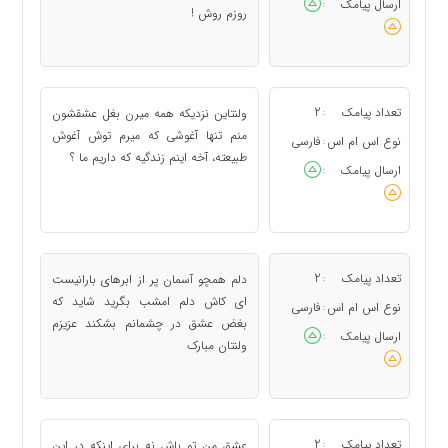
ارسال پیامک
:
روزم روش !
تعداد پیامک
2
ولنتاین نزدیکه همه میرن بغل عشقشون
:
منم تنها آغوشی که میرم توش آغوش
نوع اس ام اس
فارسی
:
طبیعته، آخه اینم زندگیه که داریم ما ؟
ارسال پیامک
:
تعداد پیامک
2
دلم همچو آسمان پر از ابرهای بارانیست
:
ای کاش دلم امشب بگرید شاید که
نوع اس ام اس
فارسی
:
بغض عشق در چشمانم بشکند عزیزم
ارسال پیامک
:
ولنتان مبارک
تعداد پیامک
2
عشق من تو باش نه برای اینکه در این
: