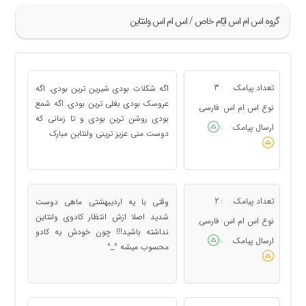
گروه اس ام اس ايّام خاص / اس ام اس ولنتاین
»
9
تعداد پیامک
3
اگه شکلات بودی شیرین ترین بودی. اگه
:
10
عروسک بودی بغلی ترین بودی. اگه شمع
نوع اس ام اس
فارسی
:
بودی روشن ترین بودی و تا زمانی که
11
ارسال پیامک
:
دوست منی عزیز ترینی ولنتاین مبارک
12
13
«
تعداد پیامک
2
وقتی با یه اردیبهشتی ماهی دوست
:
شدید اصلا ازش انتظار کادوی ولنتاین
نوع اس ام اس
فارسی
:
نداشته باشید!!! چون خودش یه کادو
ارسال پیامک
:
محسوب میشه ^_^