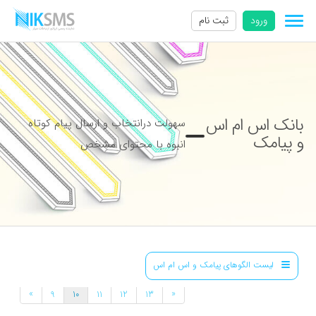
ورود
ثبت نام
بانک اس ام اس
سهولت درانتخاب و ارسال پیام کوتاه
و پیامک
انبوه با محتوای مشخص
لیست الگوهای پیامک و اس ام اس
»
«
9
10
11
12
13