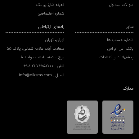
سوالات متداول
تعرفه شارژ پیامک
شماره اختصاصی
سایر
راه‌های ارتباطی
شماره حساب ها
ایران، تهران
بانک اس ام اس
سعادت آباد، علامه شمالی، پلاک 55
پیشنهادات و انتقادات
برج علامه، طبقه 6، واحد A
تلفن :
+98 21 74552000
ایمیل :
info@niksms.com
مدارک