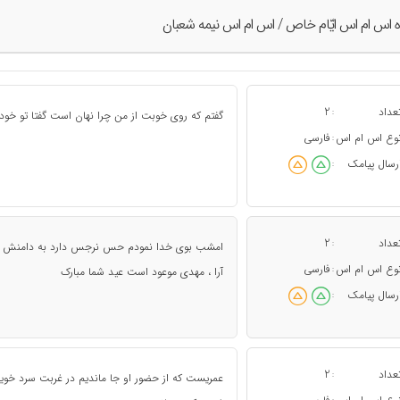
ه اس ام اس ايّام خاص / اس ام اس نیمه شعبان
عداد
2
:
گفتم که روی خوبت از من چرا نهان است گفتا تو خو
وع اس ام اس
فارسی
:
رسال پیامک
:
عداد
2
:
امشب بوی خدا نمودم حس نرجس دارد به دامنش 
وع اس ام اس
فارسی
:
آرا ، مهدی موعود است عید شما مبارک
رسال پیامک
:
عداد
2
:
عمریست که از حضور او جا ماندیم در غربت سرد خویش 