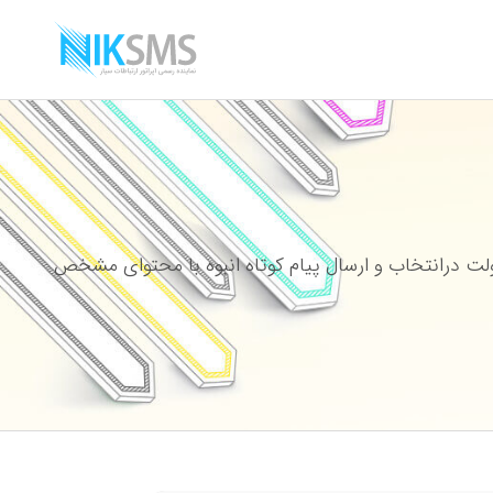
ت درانتخاب و ارسال پیام کوتاه انبوه با محتوای مشخص