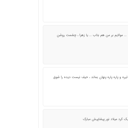
.. مولایم بر من هم بتاب ... یا زهرا ، چشمت روشن
ه و پاره پاره پنهان بماند ، حيف نيست ديده را شوق
ک کرد ميلاد نور پيشاپيش مبارک