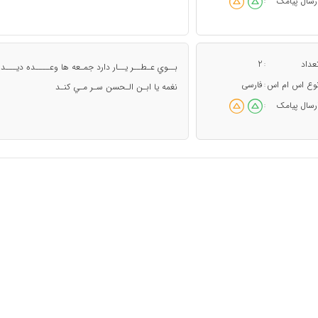
رسال پیامک
:
عداد
2
:
بــوي عـطــر يــار دارد جمـعه ها وعــــده ديـــدا
وع اس ام اس
فارسی
:
نغمه يا ابـن الـحسن سـر مـي کنـد
رسال پیامک
: