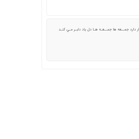
ر دارد جمــعه ها جمــعـه هـا دل ياد دلبـر مـي کنـد