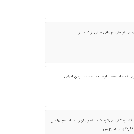
بي تو حتي مهرباني حالتي از کينه دارد
ه عالم مست اوست يا صاحب الزمان ادرکني
گشاييم؟ کي مي‌شود شام ، تصوير تو را به قاب خوابهايمان
رد؟ يا ابا صالح من ...