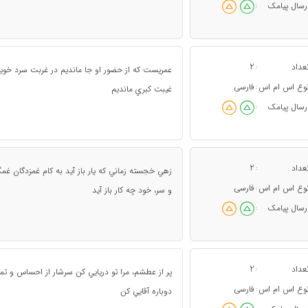
رسال پیامک
:
عداد
2
:
عمريست كه از حضور او جا مانديم در غربت سرد خويش 
وع اس ام اس
فارسی
:
غيبت كبري مانديم
رسال پیامک
:
عداد
2
:
زهي خجسته زماني که يار باز آيد به کام غم‏زدگان غم‏
وع اس ام اس
فارسی
:
و سر، خود چه کار باز آيد
رسال پیامک
:
عداد
2
:
پر از عطشم، مرا تو دريايي کن سرشار از احساس و تم
وع اس ام اس
فارسی
:
دوباره آقايي کن