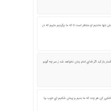
تنها مانديم او منتظر است تا كه ما برگرديم ماييم كه در
گسار باز آيد اگر فداي امام زمان نخواهد شد ز سر چه گويم
اشايي کن هر چند که ما بديم و پيمان شکنيم اي خوب بيا