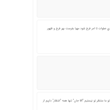
ي صلوات تا امر فرج شود مهيا بفرست بهر فرج و ظهور
 تو ما منتظر تو نيستيم "آقا جان" تنها همه "انتظار" داريم از