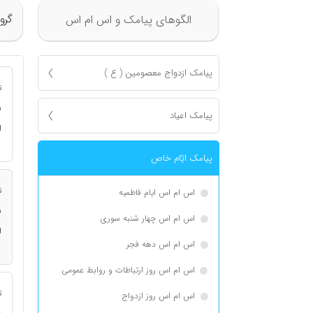
گرو
الگوهای پیامک و اس ام اس
پیامک ازدواج معصومين ( ع )
ت
ن
پیامک اعياد
ا
پیامک ايّام خاص
ت
اس ام اس ایام فاطمیه
ن
اس ام اس چهار شنبه سوری
ا
اس ام اس دهه فجر
اس ام اس روز ارتباطات و روابط عمومی
ت
اس ام اس روز ازدواج