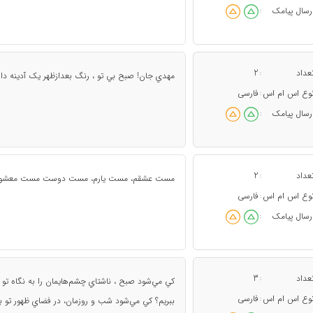
رسال پیامک
:
عداد
2
:
مهدي جان! صبح بي تو ، رنگ بعدازظهر يک آدينه دارد 
وع اس ام اس
فارسی
:
رسال پیامک
:
عداد
2
:
مست عشقم، مست يارم، مست دوست مست معشوقي ک
وع اس ام اس
فارسی
:
رسال پیامک
:
عداد
3
:
کي مي‌شود صبح ، ناشتاي چشم‌هايمان را به نگاه تو ب
وع اس ام اس
فارسی
:
ببريم؟ کي مي‌شود شب و روزمان، در فضاي ظهور تو بگذ