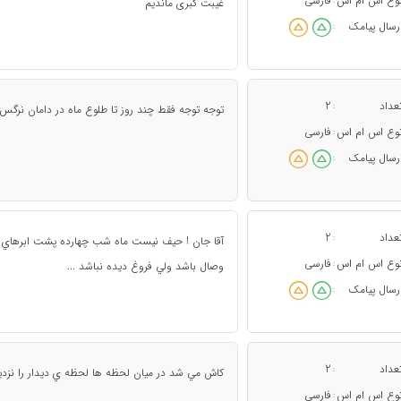
وع اس ام اس
فارسی
:
غیبت کبری ماندیم
رسال پیامک
:
عداد
2
:
توجه توجه فقط چند روز تا طلوع ماه در دامان نرگس .
وع اس ام اس
فارسی
:
رسال پیامک
:
عداد
2
:
آقا جان ! حيف نيست ماه شب چهارده پشت ابرهاي تير
وع اس ام اس
فارسی
:
وصال باشد ولي فروغ ديده نباشد ...
رسال پیامک
:
عداد
2
:
کاش مي شد در ميان لحظه ها لحظه ي ديدار را نزدي
وع اس ام اس
فارسی
: