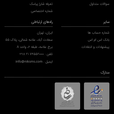
سوالات متداول
تعرفه شارژ پیامک
شماره اختصاصی
سایر
راه‌های ارتباطی
شماره حساب ها
ایران، تهران
بانک اس ام اس
سعادت آباد، علامه شمالی، پلاک 55
پیشنهادات و انتقادات
برج علامه، طبقه 6، واحد A
تلفن :
+98 21 74552000
ایمیل :
info@niksms.com
مدارک