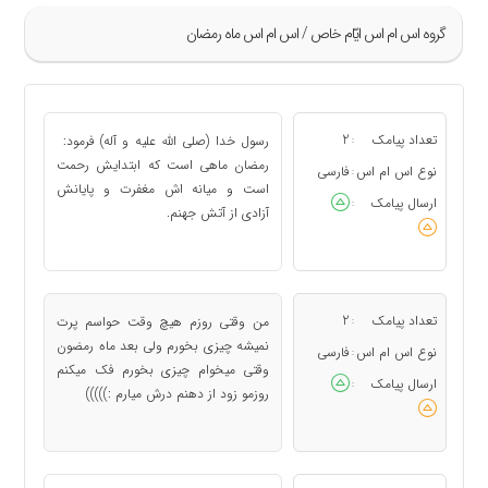
گروه اس ام اس ايّام خاص / اس ام اس ماه رمضان
»
9
تعداد پیامک
2
رسول خدا (صلى الله عليه و آله) فرمود:
:
10
رمضان ماهى است كه ابتدايش رحمت
نوع اس ام اس
فارسی
:
است و ميانه‏ اش مغفرت و پايانش
11
ارسال پیامک
:
آزادى از آتش جهنم.
12
13
«
تعداد پیامک
2
من وقتی روزم هیچ وقت حواسم پرت
:
نمیشه چیزی بخورم ولی بعد ماه رمضون
نوع اس ام اس
فارسی
:
وقتی میخوام چیزی بخورم فک میکنم
ارسال پیامک
:
روزمو زود از دهنم درش میارم :)))))