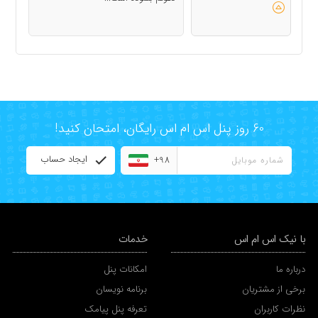
60 روز پنل اس ام اس رایگان، امتحان کنید!
ایجاد حساب
+98
با نیک اس ام اس
خدمات
درباره ما
امکانات پنل
برخی از مشتریان
برنامه نویسان
نظرات کاربران
تعرفه پنل پیامک