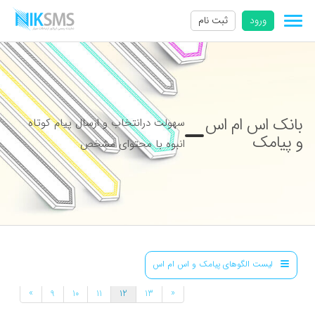
ورود
ثبت نام
بانک اس ام اس
سهولت درانتخاب و ارسال پیام کوتاه
و پیامک
انبوه با محتوای مشخص
لیست الگوهای پیامک و اس ام اس
»
«
9
10
11
12
13