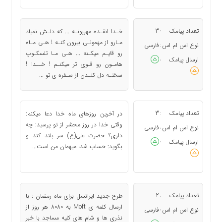
تعداد پیامک
3
خـدا انقـده مهربونـه ... که دلـش نمیاد
:
مـارو از مهمونـی بیرون کنـه ! هـی مـاه
نوع اس ام اس
فارسی
:
رو قایـم میکـنه ... هـی مـا تلسکـوپ
ارسال پیامک
:
هامـون رو قـوی تر میکنـم ! خــدا !
سختـه دل کنـدن از سـفره ی تو ...
تعداد پیامک
3
در آخرین روزهای ماه خدا دعا میکنم:
:
وقتی خدا در روز محشر از تو پرسید: چه
نوع اس ام اس
فارسی
:
داری؟ حضرت علی‏(ع‏)‏ سر بلند کند و
ارسال پیامک
:
بگوید: حساب شد، میهمان من است...
تعداد پیامک
2
طرح جدید ایرانسل برای ماه رمضان : با
:
ارسال کلمه ی Moft به 8080 هر روز از
نوع اس ام اس
فارسی
:
نذری ها و شام های کلیه مساجد با خبر