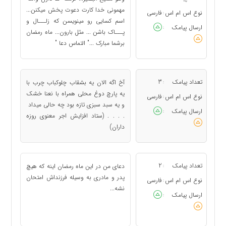
مهمونی خدا کارت دعوت پخش میکنن...
نوع اس ام اس
فارسی
:
اسم کسایی رو مینویسن که زلـــال و
ارسال پیامک
:
پـــاک باشن ... مثل بارون... ماه رمضان
برشما مبارک ..." التماس دعا "
تعداد پیامک
3
آخ اگه الان یه بشقاب چلوکباب چرب با
:
یه پارچ دوغ محلی همراه با نعنا خشک
نوع اس ام اس
فارسی
:
و یه سبد سبزی تازه بود چه حالی میداد
ارسال پیامک
:
. . . . (ستاد افزایش اجر معنوی روزه
داران)
تعداد پیامک
2
دعای من در این ماه رمضان اینه که هیچ
:
پدر و مادری به وسیله فرزنداش امتحان
نوع اس ام اس
فارسی
:
نشه...
ارسال پیامک
: