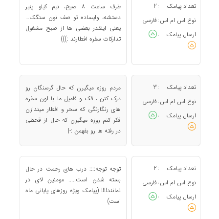
تعداد پیامک
2
طرف ساعت ۸ صبح، نیم کیلو پنیر
:
دستشه، وایساده تو صف نون سنگک…
نوع اس ام اس
فارسی
:
یعنی اینقدر بعضی ها از صبح مشغول
ارسال پیامک
:
تدارکات سفره افطارند :)))
تعداد پیامک
3
مردم روزه میگیرن که حال گرسنگان رو
:
درک کنن ، فک و فامیل ما با اون سفره
نوع اس ام اس
فارسی
:
های رنگارنگی که سحر و افطار میندازن
ارسال پیامک
:
فکر کنم روزه میگیرن که حال از قحطی
در رفته ها رو بفهمن :-|
تعداد پیامک
2
توجه توجه:::: درب های رحمت در حال
:
بسته شدن است..... مومنین لای در
نوع اس ام اس
فارسی
:
نمانند!!!! (پیامک ویژه روزهای پایانی ماه
ارسال پیامک
:
است)