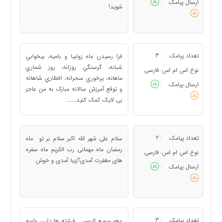
ارسال پیامک
:
شوید!
تعداد پیامک
3
فرا رسيدن ماه زولبيا و باميه، بيخوابي
:
شبانه، گرسنگي روزانه، روز شماري
نوع اس ام اس
فارسی
:
ماهانه، پرخوري سحرانه، افطاري شاهانه
ارسال پیامک
:
و توقع آمرزش سالانه مبارک به من عاجز
بی لایک کمک کنید.......
تعداد پیامک
2
سلام علی شهر الله اکبر سلام بر تو ماه
:
رمضان ماه مهمانی رب الکریم ماه سفره
نوع اس ام اس
فارسی
:
های مغفرت آمدی؟زیبا آمدی و خوش
ارسال پیامک
:
تعداد پیامک
3
وهو سمیع البصیر... فرشته ها دارن واسه
: