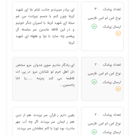
تعداد پیامک
3
ای برادر میبرندم جانب شام بلا ای شهید
:
کربلا چون کنم با جسم عریانت من غم
نوع اس ام اس
فارسی
:
مبتلا ای شهید کربلا با اسیران جگر خونیم
ارسال پیامک
:
و در این قافله عابدین سر سلسله آل
پیغمبر چه سازد با عزا و هلهله ای شهید
کربلا
تعداد پیامک
2
ای یادگار مادرم سوی عدوان مرو محض
:
دل اهل حرم تو شتابان مرو در پی ات
نوع اس ام اس
فارسی
:
فاطمه می کند زمزمه .......یا اخا
ارسال پیامک
:
یاحسین....
تعداد پیامک
2
يقين دارم ز قرآن سر بريدند هم از دين
:
هم ز ايمان سر بريدند اگر چه آب مهر
نوع اس ام اس
فارسی
:
مادرت بود تورا با کام عطشان سر بريدند
ارسال پیامک
: