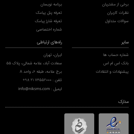
برخی از مشتریان
برنامه نویسان
نظرات کاربران
تعرفه پنل پیامک
سوالات متداول
تعرفه شارژ پیامک
شماره اختصاصی
سایر
راه‌های ارتباطی
شماره حساب ها
ایران، تهران
بانک اس ام اس
سعادت آباد، علامه شمالی، پلاک 55
پیشنهادات و انتقادات
برج علامه، طبقه 6، واحد A
تلفن :
+98 21 74552000
ایمیل :
info@niksms.com
مدارک