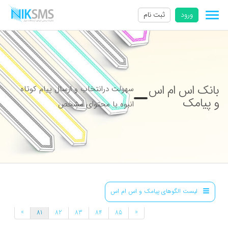
ورود
ثبت نام
بانک اس ام اس
سهولت درانتخاب و ارسال پیام کوتاه
و پیامک
انبوه با محتوای مشخص
لیست الگوهای پیامک و اس ام اس
»
«
81
82
83
84
85