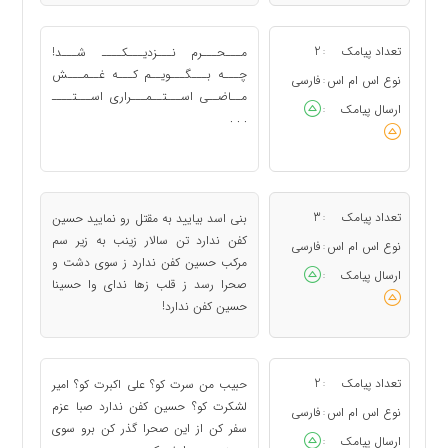
تعداد پیامک
2
مـــحـــرم نـــزدیـــکــــ شـــد!
:
چـــه بـــگـــویــم کـــه غــمـــش
نوع اس ام اس
فارسی
:
مــاضــی اســـتــمـــراری اســـتــــ
ارسال پیامک
:
. . .
تعداد پیامک
3
بنی اسد بیایید به مقتل رو نمایید حسین
:
کفن ندارد تن سالار زینب به زیر سم
نوع اس ام اس
فارسی
:
مرکب حسین کفن ندارد ز سوی دشت و
ارسال پیامک
:
صحرا رسد ز قلب زها ندای وا حسینا
حسین کفن ندارد!
تعداد پیامک
2
حبیب من سرت کو؟ علی اکبرت کو؟ امیر
:
لشکرت کو؟ حسین کفن ندارد صبا عزم
نوع اس ام اس
فارسی
:
سفر کن از این صحرا گذر کن برو سوی
ارسال پیامک
: