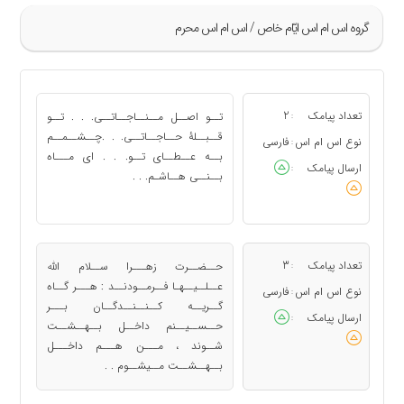
گروه اس ام اس ايّام خاص / اس ام اس محرم
»
81
تعداد پیامک
2
تــو اصــل مــنــاجــاتــی. . . تــو
:
82
قــبــلۀ حــاجــاتــی. . .چــشــمــم
نوع اس ام اس
فارسی
:
بــه عــطــای تــو. . . ای مـــاه
83
ارسال پیامک
:
بــنــی هــاشـم. . .
84
85
«
تعداد پیامک
3
حــضــرت زهـــرا ســلام الله
:
عــلــیــهـا فــرمــودنــد : هـــر گــاه
نوع اس ام اس
فارسی
:
گــریــه کــنــنــدگــان بـــر
ارسال پیامک
:
حــســیــنم داخــل بــهــشــت
شــوند ، مـــن هـــم داخـــل
بــهــشــت مــیشــوم . .