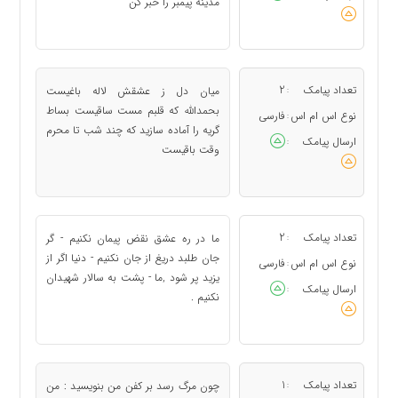
مدینه پیمبر را خبر کن
تعداد پیامک
2
میان دل ز عشقش لاله باغیست
:
بحمدالله که قلبم مست ساقیست بساط
نوع اس ام اس
فارسی
:
گریه را آماده سازید که چند شب تا محرم
ارسال پیامک
:
وقت باقیست
تعداد پیامک
2
ما در ره عشق نقض پیمان نکنیم - گر
:
جان طلبد دریغ از جان نکنیم - دنیا اگر از
نوع اس ام اس
فارسی
:
یزید پر شود ,ما - پشت به سالار شهیدان
ارسال پیامک
:
نکنیم .
تعداد پیامک
1
چون مرگ رسد بر کفن من بنویسید : من
: