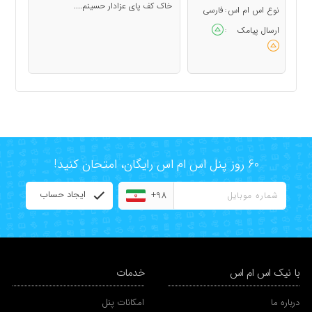
خاک کف پای عزادار حسینم....
نوع اس ام اس
فارسی
:
ارسال پیامک
:
60 روز پنل اس ام اس رایگان، امتحان کنید!
ایجاد حساب
+98
با نیک اس ام اس
خدمات
درباره ما
امکانات پنل