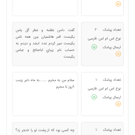
تعداد پیامک
2
گفت دامن علقمه و عطر گل ياس
:
يكيست قمر هاشميان بين همه ناس
نوع اس ام اس
فارسی
:
يكيست سير كردم عدد ابجد و ديدم به
ارسال پیامک
:
حساب نام زيباي اباصالح و عباس
يكيست
تعداد پیامک
1
سلام من به محرم ........به ماه دلبر زینب
:
9روز تا محرم
نوع اس ام اس
فارسی
:
ارسال پیامک
:
تعداد پیامک
1
چه کسی بود که از پشت تو را خنجر زد؟
: