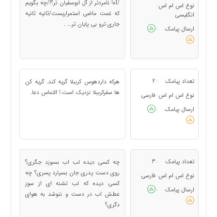
/آه! نامردتر از آل ابوسفیان تر؟!/چه بگویم
نوع اس ام اس
:
که غمت ماضی استمراریست/ثانیه ثانیه
انگلیسی
جاری ترو بی پایان تر... .
ارسال پیامک
:
تعداد پیامک
2
هرکه داردهوس کرببلا گریه کند. گریه کن
:
ها سفرکرببلا نزدیک است.! التماس دعا.
نوع اس ام اس
فارسی
:
ارسال پیامک
:
تعداد پیامک
3
چه کسی دیده لب اب بسوزد جگری؟
:
روی دست پدری جان بسپارد پسری؟ چه
نوع اس ام اس
فارسی
:
کسی دیده که لب تشنه ای از سوز
ارسال پیامک
:
عطش اب در دست و ننوشد به هوای
دگری؟