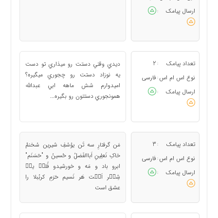
ارسال پیامک
:
تعداد پیامک
2
ديدي وقتي دستت رو ميذاري تو دست
:
يه نوزاد دستت رو چجوري ميگيره؟
نوع اس ام اس
فارسی
:
اميدوارم شش ماهه ابي عبدالله
ارسال پیامک
:
همونجوري دستتون رو بگيره...
تعداد پیامک
3
مَن گرفتارِ سه تَن یوُسُفِ شیرین سُخنمْ
:
خاکِ نَعلِینِ اَباالفَضلُ و حُسینُ و "حَسَنَم"
نوع اس ام اس
فارسی
:
ابرو باد و مَه و خورشیدو فََلک٘ یک٘
ارسال پیامک
:
شِع٘ر اَس٘ت هَر نَسیم حَرَمِ کربُبلا را
عشق است