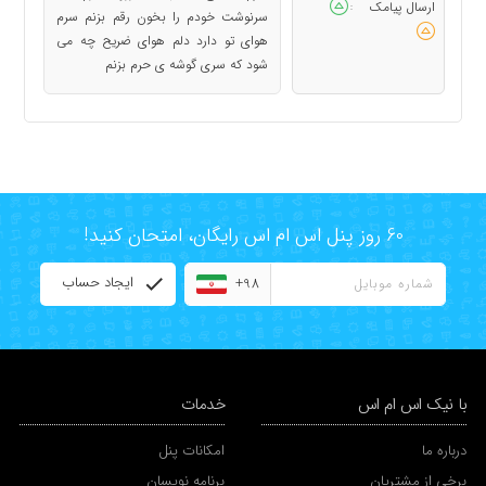
ارسال پیامک
:
ﺳﺮﻧﻮﺷﺖ ﺧﻮﺩﻡ ﺭﺍ ﺑﺨﻮﻥ ﺭﻗﻢ ﺑﺰﻧﻢ ﺳﺮﻡ
ﻫﻮﺍﯼ ﺗﻮ ﺩﺍﺭﺩ ﺩﻟﻢ ﻫﻮﺍﯼ ﺿﺮﯾﺢ ﭼﻪ ﻣﯽ
ﺷﻮﺩ ﮐﻪ ﺳﺮﯼ ﮔﻮﺷﻪ ﯼ ﺣﺮﻡ ﺑﺰﻧﻢ
60 روز پنل اس ام اس رایگان، امتحان کنید!
ایجاد حساب
+98
با نیک اس ام اس
خدمات
درباره ما
امکانات پنل
برخی از مشتریان
برنامه نویسان