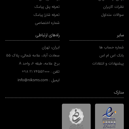
نظرات کاربران
تعرفه پنل پیامک
سوالات متداول
تعرفه شارژ پیامک
شماره اختصاصی
سایر
راه‌های ارتباطی
شماره حساب ها
ایران، تهران
بانک اس ام اس
سعادت آباد، علامه شمالی، پلاک 55
پیشنهادات و انتقادات
برج علامه، طبقه 6، واحد A
تلفن :
+98 21 74552000
ایمیل :
info@niksms.com
مدارک