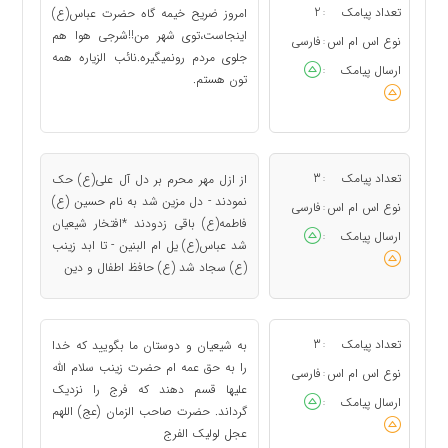
تعداد پیامک
2
امروز ضریح خیمه گاه حضرت عباس(ع)
:
اینجاست،توى شهر من!!شرجى هوا هم
نوع اس ام اس
فارسی
:
جلوى مردم رونمیگیره.نائب الزیاره همه
ارسال پیامک
:
تون هستم.
تعداد پیامک
3
از ازل مهر محرم بر دل آل علی(ع) حک
:
نمودند - دل مزین شد به نام حسین (ع)
نوع اس ام اس
فارسی
:
فاطمه(ع) باقی زدودند *افتخار شیعیان
ارسال پیامک
:
شد عباس(ع) یل ام البنین - تا ابد زینب
(ع) سجاد شد (ع) حافظ اطفال و دین
تعداد پیامک
3
به شیعیان و دوستان ما بگویید که خدا
:
را به حق عمه ام حضرت زینب سلام الله
نوع اس ام اس
فارسی
:
علیها قسم دهند که فرج را نزدیک
ارسال پیامک
:
گرداند. حضرت صاحب الزمان (عج) اللهم
عجل لولیک الفرج