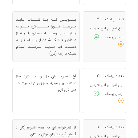
تعداد پیامک
3
بـنــویـس کــه بــا شـتــاب بـایـد
:
بــرســد فـــورا بــــبــرش، جـــواب
نوع اس ام اس
فارسی
:
بــایـــد بــرســد لب هـای رقــیـه از
ارسال پیامک
:
عـطش خـشک شـده ایـن نـامـه بــه
دســت آب بــایـد بــرســد السلام
علیک یا رقیه (س)
تعداد پیامک
2
آخ.. بمیرم برای دل رباب... دارد ساز
:
غمناک ترین مرثیه ی جهان کوک میشود..
نوع اس ام اس
فارسی
:
علی لای لای...
ارسال پیامک
:
تعداد پیامک
1
از شیرخواره ای به همه شیرخوارگان :
:
آغوش گرم مادرتان نوش جانتان ...
نوع اس ام اس
فارسی
: