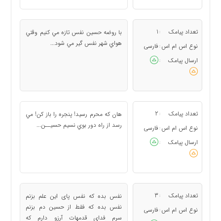
تعداد پیامک
1
با روضه حسين نفس تازه مي کنيم وقتي
:
هواي شهر نفس گير مي شود...
نوع اس ام اس
فارسی
:
ارسال پیامک
:
تعداد پیامک
2
هان که محرم رسيد! پنجره را باز کن! مي
:
رسد از راه دور بوي نسيم حسيــن...
نوع اس ام اس
فارسی
:
ارسال پیامک
:
تعداد پیامک
3
ﻧﻔﺲ ﺑﺪﻩ ﮐﻪ ﻧﻔﺲ ﭘﺎﯼ ﺍﯾﻦ ﻋﻠﻢ ﺑﺰﻧﻢ
:
ﻧﻔﺲ ﺑﺪﻩ ﮐﻪ ﻓﻘﻂ ﺍﺯ ﺣﺴﯿﻦ ﺩﻡ ﺑﺰﻧﻢ
نوع اس ام اس
فارسی
:
ﺳﺮﻡ ﻓﺪﺍﯼ ﻗﺪﻣﻬﺎﺕ ﺁﺭﺯﻭ ﺩﺍﺭﻡ ﮐﻪ