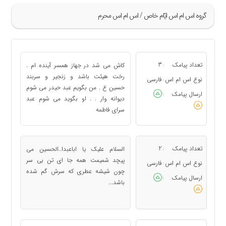
گروه اس ام اس ايّام خاص / اس ام اس محرم
»
61
تعداد پیامک
3
کاش می شد در جهاز همسر آینده ام .
:
62
رخت هیئت باشد و ﺯﻧﺠﻴﺮ و ﺳﺮﺑﻨﺪ
نوع اس ام اس
فارسی
:
حسین ع . من بگویم عبد حیدر می شوم
63
ارسال پیامک
:
دیوانه وار . . او بگوید می شوم عبد
64
سرای فاطمه
65
«
تعداد پیامک
2
السلام علیک یا اباعبدا..الحسین می
:
پیچد شمیمت همه جا ای تن بی سر
نوع اس ام اس
فارسی
:
چون شیشه عطری که سرش گم شده
ارسال پیامک
:
باشد...