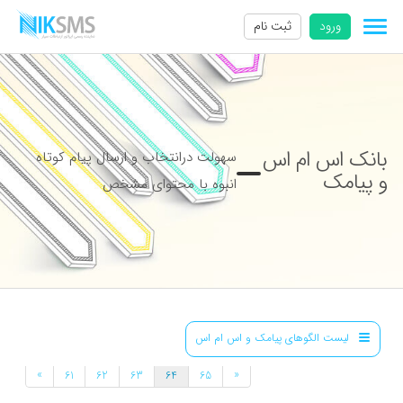
ورود
ثبت نام
بانک اس ام اس
سهولت درانتخاب و ارسال پیام کوتاه
و پیامک
انبوه با محتوای مشخص
لیست الگوهای پیامک و اس ام اس
»
«
61
62
63
64
65