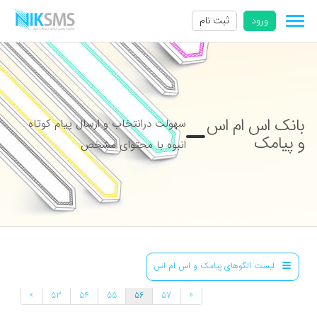
ورود
ثبت نام
بانک اس ام اس
سهولت درانتخاب و ارسال پیام کوتاه
و پیامک
انبوه با محتوای مشخص
لیست الگوهای پیامک و اس ام اس
»
«
53
54
55
56
57