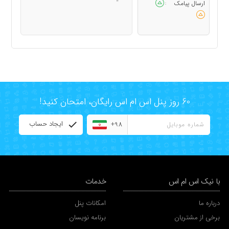
ارسال پیامک
:
60 روز پنل اس ام اس رایگان، امتحان کنید!
ایجاد حساب
+98
با نیک اس ام اس
خدمات
درباره ما
امکانات پنل
برخی از مشتریان
برنامه نویسان