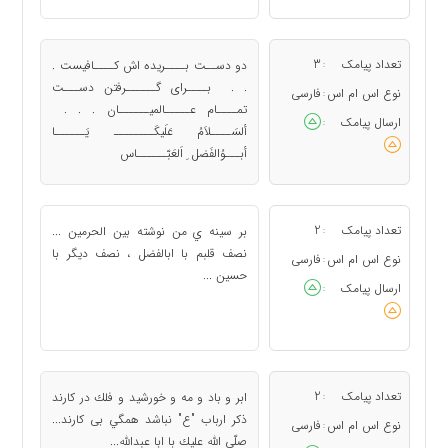
تعداد پیامک
3
دو دســت بــــریده اش کــــافیست .
:
. . بــــرای گــــــرفتن دســـت
نوع اس ام اس
فارسی
:
تمــــام عـــــالمیــــــان . . .
ارسال پیامک
:
ألسَــــلاَمُ عَلَیکَــــــــ یَــــــا
أبـــوُالفَضل ِ اَلعَبّــــــاس
تعداد پیامک
2
بر سينه ي من نوشته بين الحرمين ...
:
نصف قلبم با ابالفضل ، نصف ديگر با
نوع اس ام اس
فارسی
:
حسين ...
ارسال پیامک
:
تعداد پیامک
2
ابر و باد و مه و خورشيد و فلك در كارند
:
ذكر ارباب "ع" نباشد همگي بى كارند...
نوع اس ام اس
فارسی
:
صلّي الله عليك با ابا عبدالله...