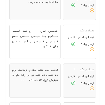
سادات تازه به اسارت رفت.
ارسال پیامک
:
تعداد پیامک
2
حـسیـن جـان. . . رو بــه قـبـلـه
:
مـیـشوم بــا دیــدن عــكس حـرم
نوع اس ام اس
فارسی
:
كـربـلایــى كـن مـرا، بــا جــان مـن
ارسال پیامک
:
بـازى نــكـن . . .
تعداد پیامک
2
امشب شب هفتم شهدای کربلاست برام
:
دعا کنید... دعا کنید بی بی رقیه منو به
نوع اس ام اس
فارسی
:
کنیزیش قبول کنه خدا کنه ..........
ارسال پیامک
: