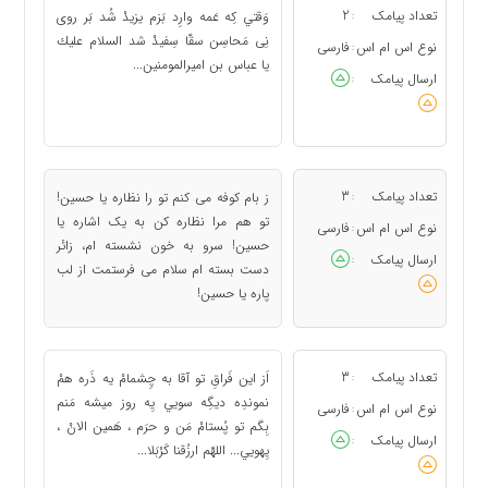
تعداد پیامک
2
وَقتي كِه عَمه وارِد بَزم يزيدْ شُد بَر روى
:
نِى مَحاسِن سقّا سِفيدْ شد السلام عليك
نوع اس ام اس
فارسی
:
يا عباس بن اميرالمومنين...
ارسال پیامک
:
تعداد پیامک
3
ز بام کوفه می کنم تو را نظاره یا حسین!
:
تو هم مرا نظاره کن به یک اشاره یا
نوع اس ام اس
فارسی
:
حسین! سرو به خون نشسته ام، زائر
ارسال پیامک
:
دست بسته ام سلام می فرستمت از لب
پاره یا حسین!
تعداد پیامک
3
اَز اين فَراقِ تو آقا به چِشمامْ يه ذَره همْ
:
نموندِه ديگِه سويي يِه روز ميشه مَنم
نوع اس ام اس
فارسی
:
بِگم تو پُستامْ مَن و حرَم ، هَمين الانْ ،
ارسال پیامک
:
يِهويي... اللهّم ارزُقنا كَرْبَلا...