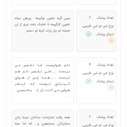
تعداد پیامک
2
ببین گریه نشون نوکریمه پیرهن سیاه
:
نشون کارگریمه تا خشک نشد عرق از تن
نوع اس ام اس
فارسی
:
خسته ام بزار برات کربلا تو دستم
ارسال پیامک
:
تعداد پیامک
3
دلـم هـواییست، امـا تـقـصیر مـن
:
نـیـست ......حتـی تـقـصیر دلـم هـم
نوع اس ام اس
فارسی
:
نـیـست .......هـمـه چـیز از هــوای
ارسال پیامک
:
کــربــلـای تــوست کـه ایـنـقدر
هـوایی مـی کـنـد دل را... یـاحـسیـن .
. .
تعداد پیامک
2
همه رفتند استراحت مداحان سینه زنان
:
سخنرانان مستمعین و... اما اما عمه
نوع اس ام اس
فارسی
: