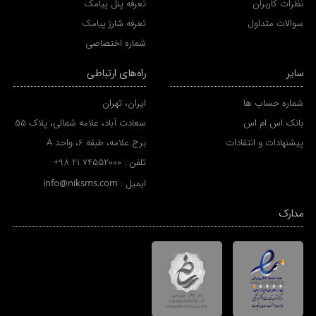
نظرات کاربران
تعرفه پنل پیامک
سوالات متداول
تعرفه شارژ پیامک
شماره اختصاصی
سایر
راه‌های ارتباطی
شماره حساب ها
ایران، تهران
بانک اس ام اس
سعادت آباد، علامه شمالی، پلاک 55
پیشنهادات و انتقادات
برج علامه، طبقه 6، واحد A
تلفن :
+98 21 74552000
ایمیل :
info@niksms.com
مدارک