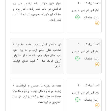
تعداد پیامک
2
سوار قایق مهتاب شد رفت... دل بی
:
طاقتش بی تاب شد رفت... کنار رود و
نوع اس ام اس
فارسی
:
مشک تیر خورده، عمومون از خجالت آب
ارسال پیامک
:
شد رفت...
تعداد پیامک
3
ای داغدار اصلی این روضه ها بیا /
:
صاحب عزای ماتم کرب و بلا بیا تنها
نوع اس ام اس
فارسی
:
امید خلق جهان یابن فاطمه / ای منتهای
ارسال پیامک
:
آرزوی اولیاء بیا " اللهم عجل لولیک
الفرج"
تعداد پیامک
2
همه جا زمزمه یا حسین و کربلاست /
:
زمزمه ی ضجه های زینب و بچه هاست
نوع اس ام اس
فارسی
:
خوشا به حال اونایی که دلهاشون تو بین
ارسال پیامک
:
الحرمین و کربلاست