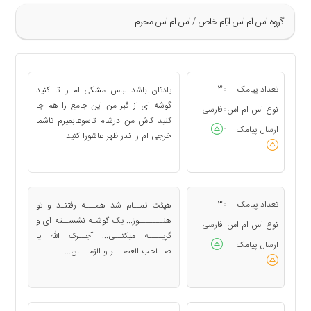
گروه اس ام اس ايّام خاص / اس ام اس محرم
»
53
تعداد پیامک
3
یادتان باشد لباس مشکی ام را تا کنید
:
54
گوشه ای از قبر من این جامع را هم جا
نوع اس ام اس
فارسی
:
کنید کاش من درشام تاسوعابمیرم تاشما
55
ارسال پیامک
:
خرجی ام را نذر ظهر عاشورا کنید
56
57
«
تعداد پیامک
3
هیئت تمــام شد همـــه رفتنـد و تو
:
هنـــــــوز... یک گوشـه نشســته ای و
نوع اس ام اس
فارسی
:
گریــــه میکنــی... آجــرک الله یا
ارسال پیامک
:
صــاحب العصـــر و الزمـــان...