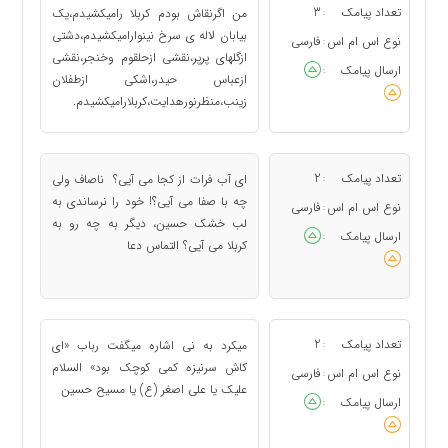
تعداد پیامک
3
من اگرنقاش بودم کربلا رامیکشیدم،یک
:
بیابان لاله ی سرخ نینوارامیکشیدم،دشتی
نوع اس ام اس
فارسی
:
ازگلهای پرپر،نقشی ازحلقوم وخنجر،نقشی
ارسال پیامک
:
ازعباس حیدر،اشکی ازطفلان
زینب،منظرنورهدایت،کربلارامیکشیدم.
تعداد پیامک
2
ای آب فرات از کجا می آیی؟ ناصاف ولی
:
چه با صفا می آیی؟! خود را نرساندی به
نوع اس ام اس
فارسی
:
لب خشک حسین، دیگر به چه رو به
ارسال پیامک
:
کربلا می آیی؟ التماس دعا
تعداد پیامک
2
میکرد به نی اشاره میگفت رباب «ای
:
کاش سرنیزه کمی کوچک بود» السلام
نوع اس ام اس
فارسی
:
علیک یا علی اصغر (ع) یا مسیح حسین
ارسال پیامک
: