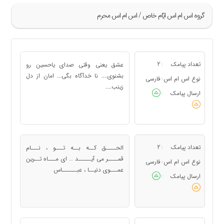
گروه اس ام اس ايّام خاص / اس ام اس محرم
»
53
تعداد پیامک
2
عشق یعنی وقتی صدای یاحسین رو
:
54
بشنوی.... نا خدآگاه بگی... امان از دل
نوع اس ام اس
فارسی
:
زینب....
55
ارسال پیامک
:
56
57
«
تعداد پیامک
2
الحــــق کــه بــه تـــو ، نـــام
:
قمــــر می آیـــــد … ای مـــاه تــرین
نوع اس ام اس
فارسی
:
عمـــوی دنیــا ، عبــــــاس
ارسال پیامک
: