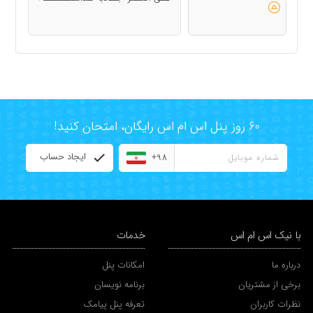
60 روز پنل اس ام اس رایگان، امتحان کنید!
ایجاد حساب
+98
با نیک اس ام اس
خدمات
درباره ما
امکانات پنل
برخی از مشتریان
برنامه نویسان
نظرات کاربران
تعرفه پنل پیامک