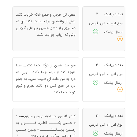
تعداد پیامک
2
سعی کن حرص و طمع خانه خرابت نکند
:
غافل از واقعه ی روز حسابت نکند ای که
نوع اس ام اس
فارسی
:
دم میزنی از عشق حسین بن علی آنچنان
ارسال پیامک
:
باش که ارباب جوابت نکند
تعداد پیامک
3
منو جدا شدن از درگه...خدا نكند... خدا
:
هرچه كند..از توام جدا نكند.. تويي كه
نوع اس ام اس
فارسی
:
درد به من داده اي طبيب مني.. به جزتو
ارسال پیامک
:
درد مرا هيچ كس دوا نكند بميرم و نروم
كربلا...خدا نكند...
تعداد پیامک
3
کـنار قانـون جــاذبه نیـوتن مـینویسم :
:
« حــتی یکــــــ قطـره خــــــون به
نوع اس ام اس
فارسی
:
زمــین برنــگشتـــــــ » زمـین بــــی
ارسال پیامک
:
"عـلی اصــغر" جــاذبه نـداشتــــــــ !