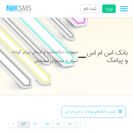
ورود
ثبت نام
بانک اس ام اس
سهولت درانتخاب و ارسال پیام کوتاه
و پیامک
انبوه با محتوای مشخص
لیست الگوهای پیامک و اس ام اس
»
«
53
54
55
56
57