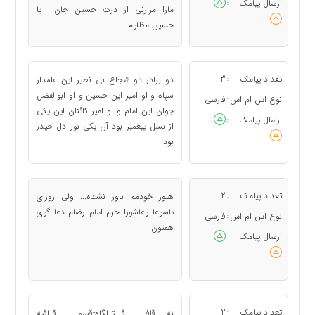
ارسال پیامک
:
مارا مرارنی از درت حسین جان یا
حسین مظلوم
تعداد پیامک
3
دو برادر دو شجاع بی نظیر این علمدار
:
سپاه و او امیر این حسین و او ابوالفضل
نوع اس ام اس
فارسی
:
جوان این امام و او امیر کائنان این یکی
ارسال پیامک
:
از نسل پیغمبر بود آن یکی نور دل حیدر
بود
تعداد پیامک
2
هنوز خودمم باور نشده... ولی روزای
:
تاسوعا وعاشورا حرم امام رضام دعا گوی
نوع اس ام اس
فارسی
:
همتون
ارسال پیامک
:
تعداد پیامک
2
به قافـــ قــتـلگاه-قسمـــ قـافیه
: