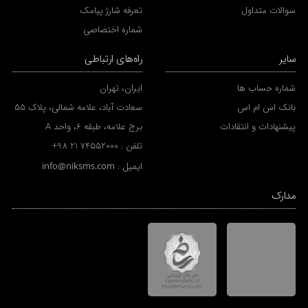
سوالات متداول
تعرفه شارژ پیامک
شماره اختصاصی
سایر
راه‌های ارتباطی
شماره حساب ها
ایران، تهران
بانک اس ام اس
سعادت آباد، علامه شمالی، پلاک 55
پیشنهادات و انتقادات
برج علامه، طبقه 6، واحد A
تلفن :
+98 21 74552000
ایمیل :
info@niksms.com
مدارک