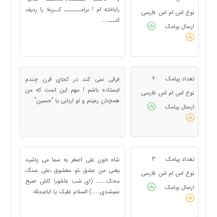
راباخته ام ! برامـــــــ کــربلا را ردیف
نوع اس ام اس
فارسی
:
کنـــ ...
ارسال پیامک
:
تعداد پیامک
2
فرقی نمی کند در کجای قرن چندم
:
ایستاده باشم ! مهم این است که من
نوع اس ام اس
فارسی
:
همچنان رعیتم و تو اربابی یا "حسین"
ارسال پیامک
:
تعداد پیامک
3
شاه خون علی اصغر به سما می پاشید
:
یعنی من عشق ،تو معشوق ،علی سنگ
نوع اس ام اس
فارسی
:
محک....... (ای شب عاشورا کاش صبح
ارسال پیامک
:
نمیشدی......) السلام علیک یا اباعبدلله