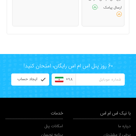
ارسال پیامک
:
60 روز پنل اس ام اس رایگان، امتحان کنید!
ایجاد حساب
+98
با نیک اس ام اس
خدمات
درباره ما
امکانات پنل
برخی از مشتریان
برنامه نویسان