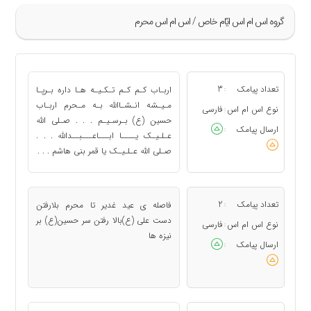
گروه اس ام اس ايّام خاص / اس ام اس محرم
»
41
تعداد پیامک
3
اربـاب كـم كـم تـكـيـه هـا داره بـرپـا
:
42
مـيـشه انـشـاالله بـه مـحرم اربـاب
نوع اس ام اس
فارسی
:
حسين (ع) بـرسـيـم . . . صـلی الله
43
ارسال پیامک
:
عـلـیـک یــــا ابـــاعـــبــدالله . . .
44
صـلی الله عـلـیـک یا قمر بنی هاشم . . .
45
«
تعداد پیامک
2
فاصله ی عید غدیر تا محرم بلارفتن
:
دست علی (ع)بالا رفتن سر حسین(ع) بر
نوع اس ام اس
فارسی
:
نیزه ها
ارسال پیامک
: