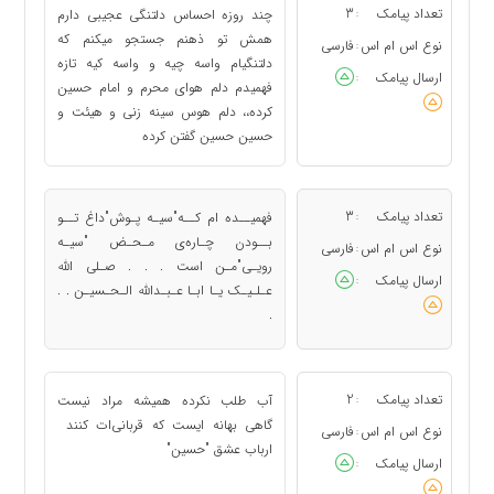
تعداد پیامک
3
چند روزه احساس دلتنگى عجيبى دارم
:
همش تو ذهنم جستجو ميكنم كه
نوع اس ام اس
فارسی
:
دلتنگيام واسه چيه و واسه كيه تازه
ارسال پیامک
:
فهميدم دلم هواى محرم و امام حسين
كرده،، دلم هوس سينه زنى و هيئت و
حسين حسين گفتن كرده
تعداد پیامک
3
فهمیــده ام کــه"سیـه‌ پـوش"داغ تــو
:
بــودن چـاره‌ی مـحـض "سیـه
نوع اس ام اس
فارسی
:
‌رویـی"مـن است . . . صـلی الله
ارسال پیامک
:
عـلـیـک یـا ابـا عـبـدالله الـحـسیـن . .
.
تعداد پیامک
2
آب طلب نکرده همیشه مراد نیست
:
گاهی بهانه ایست که قربانی‌ات کنند
نوع اس ام اس
فارسی
:
ارباب عشق "حسین"
ارسال پیامک
: