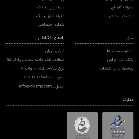
نظرات کاربران
تعرفه پنل پیامک
سوالات متداول
تعرفه شارژ پیامک
شماره اختصاصی
سایر
راه‌های ارتباطی
شماره حساب ها
ایران، تهران
بانک اس ام اس
سعادت آباد، علامه شمالی، پلاک 55
پیشنهادات و انتقادات
برج علامه، طبقه 6، واحد A
تلفن :
+98 21 74552000
ایمیل :
info@niksms.com
مدارک