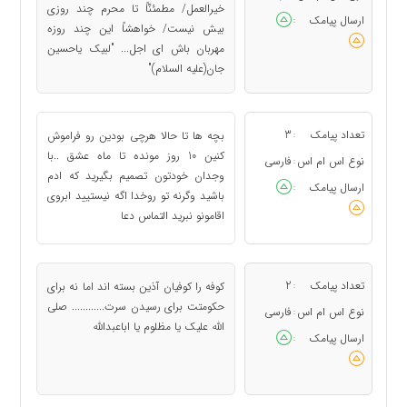
خیرالعمل/ مطمئنّاً تا محرم چند روزی
ارسال پیامک
:
بیش نیست/ خواهشاً این چند روزه
مهربان باش ای اجل... "لبیک یاحسین
جان(عليه السلام)"
تعداد پیامک
3
بچه ها تا حالا هرچی بودین رو فراموش
:
کنین 10 روز مونده تا ماه عشق ..با
نوع اس ام اس
فارسی
:
وجدان خودتون تصمیم بگیرید که ادم
ارسال پیامک
:
باشید وگرنه تو روخدا اگه نیستیید ابروی
اقامونو نبرید التماس دعا
تعداد پیامک
2
کوفه را کوفیان آذین بسته اند اما نه برای
:
حکومتت برای رسیدن سرت............ صلی
نوع اس ام اس
فارسی
:
الله علیک یا مظلوم یا اباعبدالله
ارسال پیامک
: