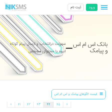
ورود
ثبت نام
بانک اس ام اس
سهولت درانتخاب و ارسال پیام کوتاه
و پیامک
انبوه با محتوای مشخص
لیست الگوهای پیامک و اس ام اس
»
«
41
42
43
44
45