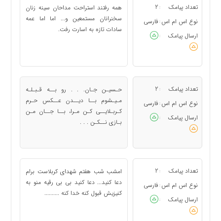
تعداد پیامک
2
همه رفتند استراحت مداحان سینه زنان
:
سخنرانان مستمعین و... اما اما عمه
نوع اس ام اس
فارسی
:
سادات تازه به اسارت رفت.
ارسال پیامک
:
تعداد پیامک
2
حـسیـن جـان. . . رو بــه قـبـلـه
:
مـیـشوم بــا دیــدن عــكس حـرم
نوع اس ام اس
فارسی
:
كـربـلایــى كـن مـرا، بــا جــان مـن
ارسال پیامک
:
بـازى نــكـن . . .
تعداد پیامک
2
امشب شب هفتم شهدای کربلاست برام
:
دعا کنید... دعا کنید بی بی رقیه منو به
نوع اس ام اس
فارسی
:
کنیزیش قبول کنه خدا کنه ..........
ارسال پیامک
: