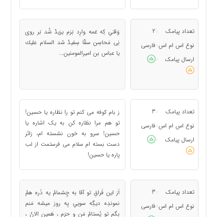
تعداد پیامک
2
وَقتي كِه عَمه وارِد بَزم يزيدْ شُد بَر روى
:
نِى مَحاسِن سقّا سِفيدْ شد السلام عليك
نوع اس ام اس
فارسی
:
يا عباس بن اميرالمومنين...
ارسال پیامک
:
تعداد پیامک
3
ز بام کوفه می کنم تو را نظاره یا حسین!
:
تو هم مرا نظاره کن به یک اشاره یا
نوع اس ام اس
فارسی
:
حسین! سرو به خون نشسته ام، زائر
ارسال پیامک
:
دست بسته ام سلام می فرستمت از لب
پاره یا حسین!
تعداد پیامک
3
اَز اين فَراقِ تو آقا به چِشمامْ يه ذَره همْ
:
نموندِه ديگِه سويي يِه روز ميشه مَنم
نوع اس ام اس
فارسی
:
بِگم تو پُستامْ مَن و حرَم ، هَمين الانْ ،