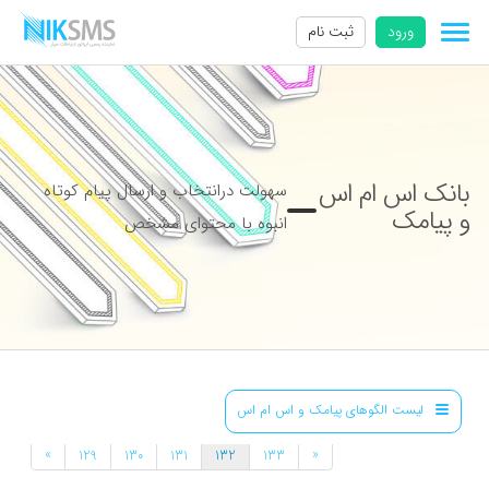
ورود
ثبت نام
بانک اس ام اس
سهولت درانتخاب و ارسال پیام کوتاه
و پیامک
انبوه با محتوای مشخص
لیست الگوهای پیامک و اس ام اس
»
«
129
130
131
132
133