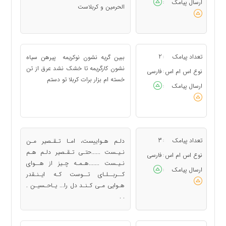
ارسال پیامک
:
الحرمین و کربلاست
تعداد پیامک
2
ببین گریه نشون نوکریمه پیرهن سیاه
:
نشون کارگریمه تا خشک نشد عرق از تن
نوع اس ام اس
فارسی
:
خسته ام بزار برات کربلا تو دستم
ارسال پیامک
:
تعداد پیامک
3
دلـم هـواییست، امـا تـقـصیر مـن
:
نـیـست ......حتـی تـقـصیر دلـم هـم
نوع اس ام اس
فارسی
:
نـیـست .......هـمـه چـیز از هــوای
ارسال پیامک
:
کــربــلـای تــوست کـه ایـنـقدر
هـوایی مـی کـنـد دل را... یـاحـسیـن .
. .