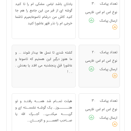
تعداد پیامک
3
یادتان باشد لباس مشکی ام را تا کنید
:
گوشه ای از قبر من این جامع را هم جا
نوع اس ام اس
فارسی
:
کنید کاش من درشام تاسوعابمیرم تاشما
ارسال پیامک
:
خرجی ام را نذر ظهر عاشورا کنید
تعداد پیامک
2
کشته شدی تا نسل ها بيدار شوند ... و
:
ما هنوز درگيرِ اين هستيم که تاسوعا و
نوع اس ام اس
فارسی
:
عاشورا قبلِ پنجشنبه می افتد يا بعدش .
ارسال پیامک
:
. . !
تعداد پیامک
3
هیئت تمــام شد همـــه رفتنـد و تو
:
هنـــــــوز... یک گوشـه نشســته ای و
نوع اس ام اس
فارسی
:
گریــــه میکنــی... آجــرک الله یا
ارسال پیامک
:
صــاحب العصـــر و الزمـــان...