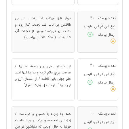
تعداد پیامک
3
سوار قایق مهتاب شد رفت... دل بی
:
طاقتش بی تاب شد رفت... کنار رود و
نوع اس ام اس
فارسی
:
مشک تیر خورده، عمومون از خجالت آب
ارسال پیامک
:
شد رفت... (آهنگ کاکا از لهراسبی)
تعداد پیامک
3
ای داغدار اصلی این روضه ها بیا /
:
صاحب عزای ماتم کرب و بلا بیا تنها امید
نوع اس ام اس
فارسی
:
خلق جهان یابن فاطمه / ای منتهای آرزوی
ارسال پیامک
:
اولیاء بیا " اللهم عجل لولیک الفرج"
تعداد پیامک
2
همه جا زمزمه یا حسین و کربلاست /
:
زمزمه ی ضجه های زینب و بچه هاست
نوع اس ام اس
فارسی
:
خوشا به حال اونایی که دلهاشون تو بین