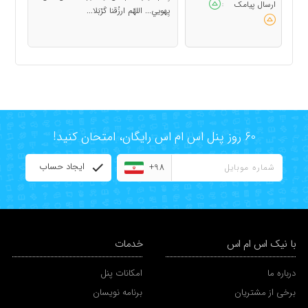
ارسال پیامک
:
يِهويي... اللهّم ارزُقنا كَرْبَلا...
60 روز پنل اس ام اس رایگان، امتحان کنید!
ایجاد حساب
+98
با نیک اس ام اس
خدمات
درباره ما
امکانات پنل
برخی از مشتریان
برنامه نویسان