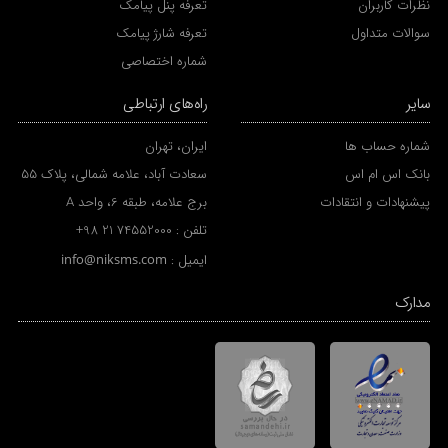
نظرات کاربران
تعرفه پنل پیامک
سوالات متداول
تعرفه شارژ پیامک
شماره اختصاصی
سایر
راه‌های ارتباطی
شماره حساب ها
ایران، تهران
بانک اس ام اس
سعادت آباد، علامه شمالی، پلاک 55
پیشنهادات و انتقادات
برج علامه، طبقه 6، واحد A
تلفن :
+98 21 74552000
ایمیل :
info@niksms.com
مدارک