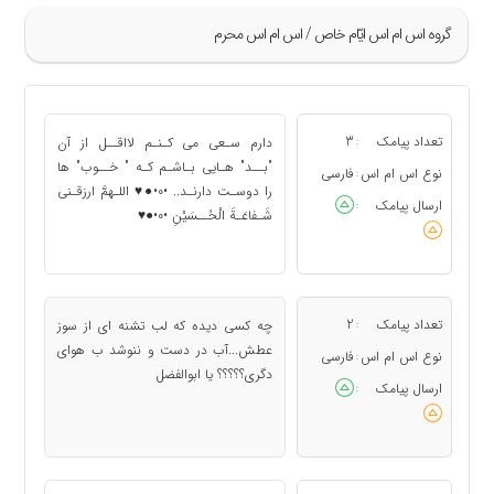
گروه اس ام اس ايّام خاص / اس ام اس محرم
»
129
تعداد پیامک
3
دارم سـعی می کـنـم لااقــل از آن
:
130
"بــد" هـایی بـاشـم کـه " خــوب" ها
نوع اس ام اس
فارسی
:
را دوسـت دارنـد.. •٠•●♥ اللـهمَّ ارزقـنی
131
ارسال پیامک
:
شَـفاعَـةَ الْحُــسَیْنِ •٠•●♥
132
133
«
تعداد پیامک
2
چه کسی دیده که لب تشنه ای از سوز
:
عطش...آب در دست و ننوشد ب هوای
نوع اس ام اس
فارسی
:
دگری؟؟؟؟؟ یا ابوالفضل
ارسال پیامک
: