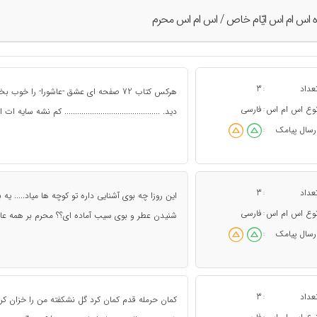
ه اس ام اس ايّام خاص / اس ام اس محرم
عداد
3
:
هرکس کتاب 72 صفحه ای عشق -عاشورا- را
وع اس ام اس
فارسی
:
دید. ............................................. کم نشه سای
رسال پیامک
:
عداد
3
:
این روزا چه بوی آشنایی داره تو کوچه ها میاد..... یه
وع اس ام اس
فارسی
:
شنیدن عطر و بوی سیب آماده ای؟؟ محرم بر همه عا
رسال پیامک
:
عداد
3
:
کمان حرمله قدم کمان کرد گل نشکفته من را خزان ک