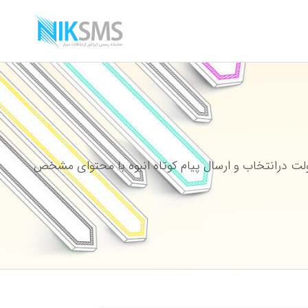
ت درانتخاب و ارسال پیام کوتاه انبوه با محتوای مشخص