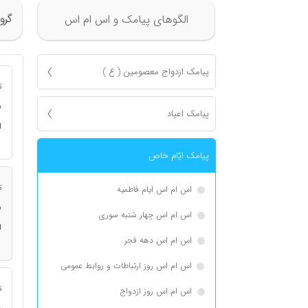
گرو
الگوهای پیامک و اس ام اس
پیامک ازدواج معصومين ( ع )
ت
ن
پیامک اعياد
ا
پیامک ايّام خاص
ت
اس ام اس ایام فاطمیه
ن
اس ام اس چهار شنبه سوری
ا
اس ام اس دهه فجر
اس ام اس روز ارتباطات و روابط عمومی
ت
اس ام اس روز ازدواج