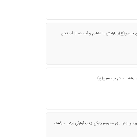
ان حسین(ع)و یارانش را کشتیم و آب هم از آب تکان
ی بشه... سلام بر حسین(ع)
ريه ي زهرا بازم محرم،بيچارگي زينب آوارگي زينب سرگشته