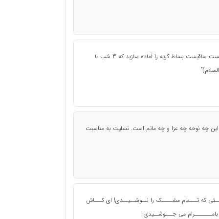
میان دل ز عشقت لاله باغیست به حمدالله که قلبم مست ساقیست بساط گریه را آماده سازید که 3 شب تا
لسلام)"
 این چه نوحه چه عزا و چه ماتم است. تسلیت به مناسبت
تی که تـــمام مشــــک را نــوشــیــدی! ای کـــاش
 بامـــــــرام می جـــوشــیدی!