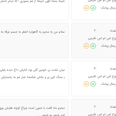
وع اس ام اس
فارسی
:
خیمه بسته الهی حرمله از غم بسوزی ! که دیگر حنجر
رسال پیامک
:
عداد
2
:
سلام من به محرم به گاهواره اصغر به جسم غرقه به خون و گلو
وع اس ام اس
فارسی
:
رسال پیامک
:
عداد
3
:
میان تشت زر، خونین گلی بود کنارش داغ دیده بلبلی بو
وع اس ام اس
فارسی
:
ز سنگ کین پر و بالش شکسته غبار غم به رخسارش 
رسال پیامک
:
عداد
2
:
محرم ماه الفت با جنون است چراغ کوچه هایش ب
وع اس ام اس
فارسی
:
کند خنجر به خنجر. . .