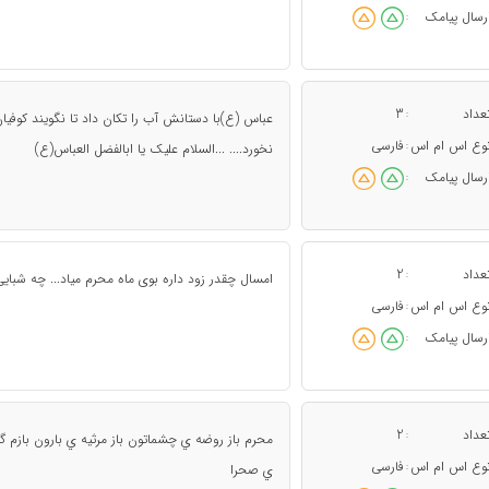
رسال پیامک
:
عداد
3
:
عباس (ع)با دستانش آب را تکان داد تا نگویند کوفی
وع اس ام اس
فارسی
:
نخورد.... ...السلام علیک یا ابالفضل العباس(ع)
رسال پیامک
:
عداد
2
:
امسال چقدر زود داره بوی ماه محرم میاد... چه شبای
وع اس ام اس
فارسی
:
رسال پیامک
:
عداد
2
:
محرم باز روضه ي چشماتون باز مرثيه ي بارون بازم گ
وع اس ام اس
فارسی
:
ي صحرا