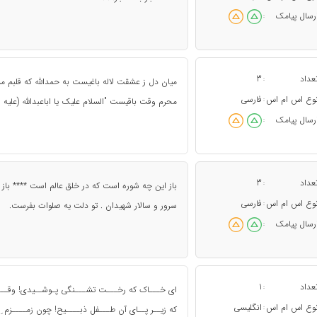
رسال پیامک
:
عداد
3
:
وع اس ام اس
فارسی
:
محرم وقت باقیست "السلام علیک یا اباعبدالله (علیه ا
رسال پیامک
:
عداد
3
:
باز این چه شوره است که در خلق عالم است **** باز
وع اس ام اس
فارسی
:
سرور و سالار شهیدان . تو دلت یه صلوات بفرست.
رسال پیامک
:
عداد
1
:
ای خـــاک که رخـــت تشـــنگی پـوشــیدی! وقــــ
وع اس ام اس
انگلیسی
:
که زیــر پــای آن طـــفل ذبــــیح! چون زمــــزم ِ