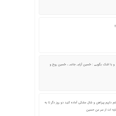
!
 با اشک بگویـے : حُسین آرامِـ جانمـ ، حُسین روح و
م داریم پیراهن و شال مشکی آماده کنید دو روز دگر تا به
م نشه سایه ات از سر من حسین