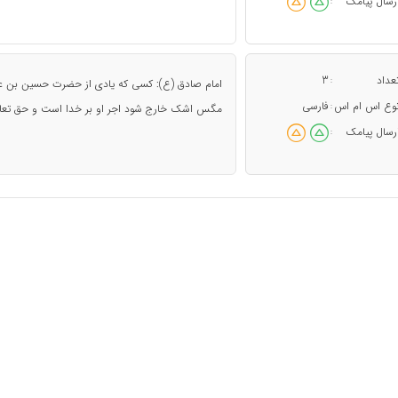
رسال پیامک
:
عداد
3
:
امام صادق (ع): کسی که یادی از حضرت حسین بن علی
وع اس ام اس
فارسی
:
مگس اشک خارج شود اجر او بر خدا است و حق تعالی
رسال پیامک
: