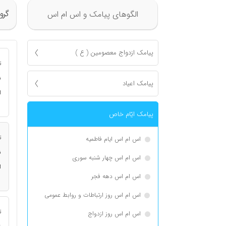
گرو
الگوهای پیامک و اس ام اس
پیامک ازدواج معصومين ( ع )
ت
ن
پیامک اعياد
ا
پیامک ايّام خاص
ت
اس ام اس ایام فاطمیه
ن
اس ام اس چهار شنبه سوری
ا
اس ام اس دهه فجر
اس ام اس روز ارتباطات و روابط عمومی
ت
اس ام اس روز ازدواج