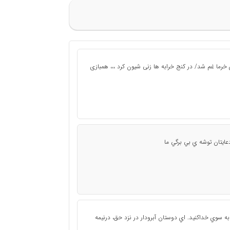
رما غم شد/ در كنج خرابه ها زنى شيون كرد ،،، همبازى
يتان توشه ي بي برگي ما
ه سوي خداكنيد. اي دوستان آبرودار در نزد حق، درنيمه