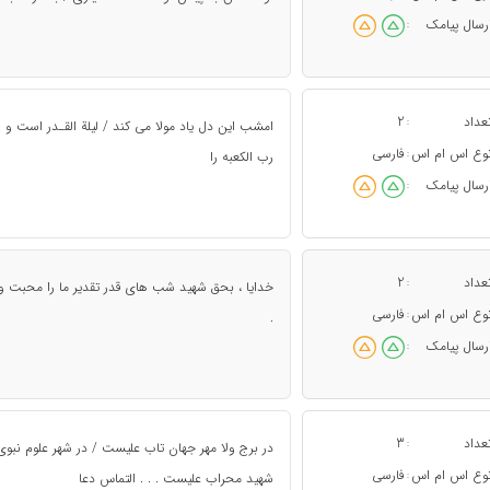
رسال پیامک
:
عداد
2
:
امشب این دل یاد مولا می کند / لیلة القـدر است و 
وع اس ام اس
فارسی
:
رب الکعبه را
رسال پیامک
:
عداد
2
:
خدایا ، بحق شهید شب های قدر تقدیر ما را محبت و ول
وع اس ام اس
فارسی
:
.
رسال پیامک
:
عداد
3
:
در برج ولا مهر جهان تاب علیست / در شهر علوم نبوی
وع اس ام اس
فارسی
:
شهید محراب علیست . . . التماس دعا