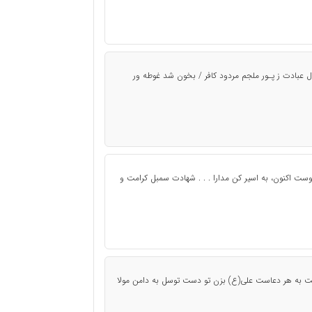
 عبادت ز پـور ملجم مردود کافر / بخون شد غوطه ور
توست اکنون، به اسیر کن مدارا . . . شهادت سمبل کرامت و
بت به هر دعاست علی(ع) بزن تو دست توسل به دامن مولا