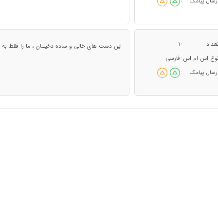
رسال پیامک
:
عداد
1
:
این دست های خالی و ساده دخیلتان ، ما را فقط به 
وع اس ام اس
فارسی
:
رسال پیامک
: