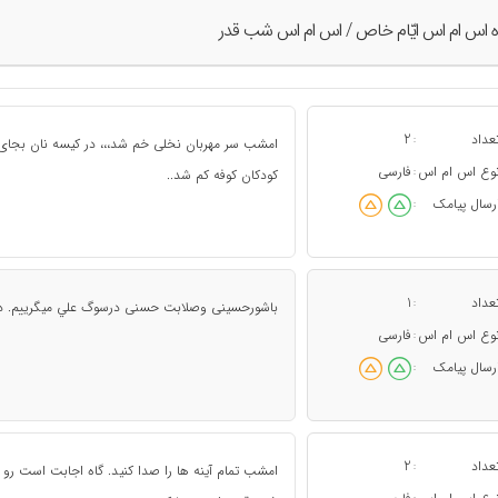
ه اس ام اس ايّام خاص / اس ام اس شب قدر
عداد
2
:
امشب سر مهربان نخلى خم شد،،، در كيسه نان بجاى خ
وع اس ام اس
فارسی
:
كودكان كوفه كم شد..
رسال پیامک
:
عداد
1
:
باشورحسينى وصلابت حسنى درسوگ علي میگرييم. دعا
وع اس ام اس
فارسی
:
رسال پیامک
:
عداد
2
:
امشب تمام آينه ها را صدا كنيد. گاه اجابت است رو ب