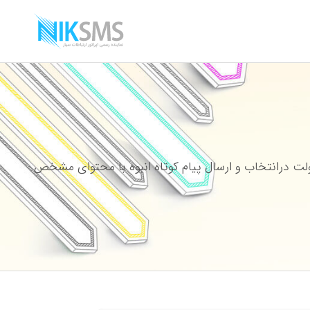
ت درانتخاب و ارسال پیام کوتاه انبوه با محتوای مشخص