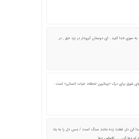
به سوی خدا کنید . ای دوستان آبرودار در نزد حق , در
ی شوق برای درک «زیباترین لحظهء حیات انسانی» است .
صدا کن دل غفلت زده مانند سنگ است / مس دل را به یاد
او دعا کن . . . التماس دعا