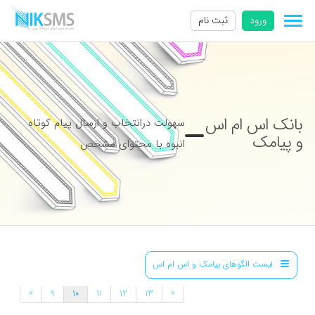
ورود
ثبت نام
بانک اس ام اس
سهولت درانتخاب و ارسال پیام کوتاه
و پیامک
انبوه با محتوای مشخص
لیست الگوهای پیامک و اس ام اس
»
«
9
10
11
12
13