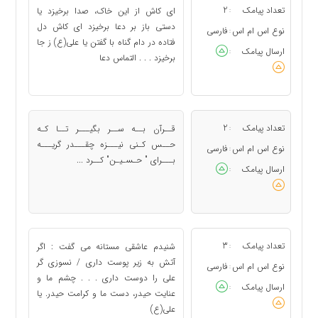
تعداد پیامک
2
ای کاش از این خاک، صدا برخیزد یا
:
دستی باز بر دعا برخیزد ای کاش دل
نوع اس ام اس
فارسی
:
فتاده در دام گناه با گفتن یا علی(ع) ز جا
ارسال پیامک
:
برخیزد . . . التماس دعا
تعداد پیامک
2
قــرآن بــه ســر بگیـــر تــا کـه
:
حــس کـنی نیـــزه چقـــدر گریـــه
نوع اس ام اس
فارسی
:
بـــرای " حـسـیـن" کــرد ...
ارسال پیامک
:
تعداد پیامک
3
شنیدم عاشقی مستانه می گفت : اگر
:
آتش به زیر پوست داری / نسوزی گر
نوع اس ام اس
فارسی
:
علی را دوست داری . . . چشم ما و
ارسال پیامک
:
عنایت حیدر، دست ما و کرامت حیدر. یا
علی(ع)