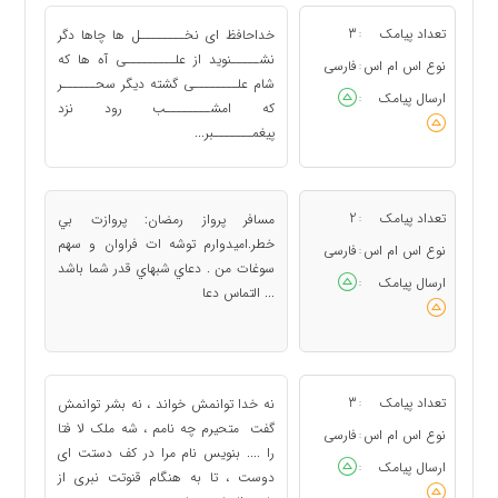
تعداد پیامک
3
خداحافظ ای نخــــــــل ها چاها دگر
:
نشـــــنوید از علـــــــــی آه ها که
نوع اس ام اس
فارسی
:
شام علــــــــی گشته دیگر سحــــــر
ارسال پیامک
:
که امشــــــــب رود نزد
پیغمـــــــبر...
تعداد پیامک
2
مسافر پرواز رمضان: پروازت بي
:
خطر.اميدوارم توشه ات فراوان و سهم
نوع اس ام اس
فارسی
:
سوغات من . دعاي شبهاي قدر شما باشد
ارسال پیامک
:
... التماس دعا
تعداد پیامک
3
نه خدا توانمش خواند ، نه بشر توانمش
:
گفت متحیرم چه نامم ، شه ملک لا فتا
نوع اس ام اس
فارسی
:
را .... بنویس نام مرا در کف دستت ای
ارسال پیامک
:
دوست ، تا به هنگام قنوتت نبری از