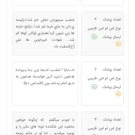
تعداد پیامک
3
امشب سرمهربان نخلي خم شد/دركيسه
:
ي نان به جاي خرما غم شد/ دركنج خرابه
نوع اس ام اس
فارسی
:
ها زني شيون كرد/همبازي كوكان كوفه كم
ارسال پیامک
:
شد... شهادت اميرخوبي ها علي
(ع)تسليت باد.
تعداد پیامک
2
خــدایا ! امشـب امـضا بزن بـه پـرونده
:
هـامون تـایید کـن خواسـته هـامون به
نوع اس ام اس
فارسی
:
حـق امام زمـانمــون {التمـاس دعا}
ارسال پیامک
:
تعداد پیامک
3
با خودم میگفتم که چگونه خواهی
:
بخشید این شکننده توبه های مکرر را و
نوع اس ام اس
فارسی
:
نومید میشدم ... اما تو در جانم زمزمه