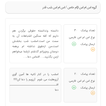
گروه اس ام اس ايّام خاص / اس ام اس شب قدر
»
9
تعداد پیامک
3
دانسته وندانسته حقوقی برگردن هم
:
10
داریم که کفه سنگین اشتباهات آن به
نوع اس ام اس
فارسی
:
سمت من است.امشب شب بخشش
11
ارسال پیامک
:
است،من ازحقوق نداشته ام برهمه
12
دوستان وعزیزانم گذشتم ،ازشما میخواهم
13
ازمن بگذرید... . التماس دعا... .
«
تعداد پیامک
2
امشب را در کنار ثانیه ها آمین گوی
:
آرزوهایت می شوم آرزویم را دعا کن!!!!!
نوع اس ام اس
فارسی
:
التــــــــــــــــــــــــــــــــــــــــــــــ
ارسال پیامک
:
دعا