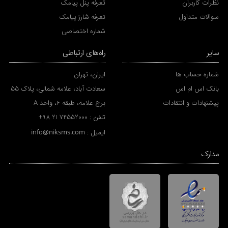
نظرات کاربران
تعرفه پنل پیامک
سوالات متداول
تعرفه شارژ پیامک
شماره اختصاصی
سایر
راه‌های ارتباطی
شماره حساب ها
ایران، تهران
بانک اس ام اس
سعادت آباد، علامه شمالی، پلاک 55
پیشنهادات و انتقادات
برج علامه، طبقه 6، واحد A
تلفن :
+98 21 74552000
ایمیل :
info@niksms.com
مدارک