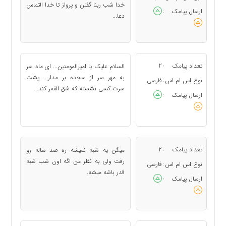
خدا شب ربنا گفتن و پرواز تا خدا التماس
ارسال پیامک
:
دعا...
تعداد پیامک
2
السلام علیک یا امیرالمومنین... ای ماه سر
:
به مهر سر از سجده بر مدار... پشت
نوع اس ام اس
فارسی
:
سرت کسی نشسته که شق القمر کند...
ارسال پیامک
:
تعداد پیامک
2
میگن یه شبه نمیشه ره صد ساله رو
:
رفت ولی به نظر من اگه اون شب شبه
نوع اس ام اس
فارسی
:
قدر باشه میشه.
ارسال پیامک
: