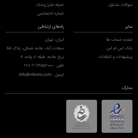
سوالات متداول
تعرفه شارژ پیامک
شماره اختصاصی
سایر
راه‌های ارتباطی
شماره حساب ها
ایران، تهران
بانک اس ام اس
سعادت آباد، علامه شمالی، پلاک 55
پیشنهادات و انتقادات
برج علامه، طبقه 6، واحد A
تلفن :
+98 21 74552000
ایمیل :
info@niksms.com
مدارک