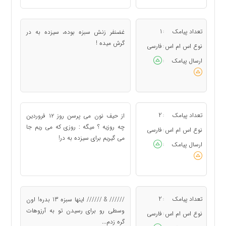
تعداد پیامک
1
غضنفر زنش سبزه بوده، سيزده به در
:
گرش میده !
نوع اس ام اس
فارسی
:
ارسال پیامک
:
تعداد پیامک
2
از حیف نون می پرسن روز ۱۲ فروردین
:
چه روزیه ؟ میگه : روزی که می ریم جا
نوع اس ام اس
فارسی
:
می گیریم برای سیزده به در!
ارسال پیامک
:
تعداد پیامک
2
////// & ////// اينها سبزه 13 بدره! اون
:
وسطی رو برای رسيدن تو به آرزوهات
نوع اس ام اس
فارسی
:
گره زدم...