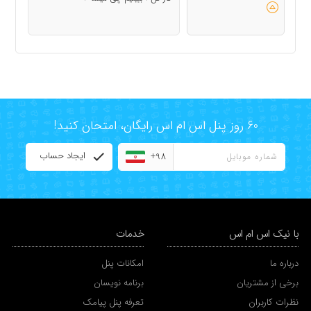
60 روز پنل اس ام اس رایگان، امتحان کنید!
ایجاد حساب
+98
با نیک اس ام اس
خدمات
درباره ما
امکانات پنل
برخی از مشتریان
برنامه نویسان
نظرات کاربران
تعرفه پنل پیامک