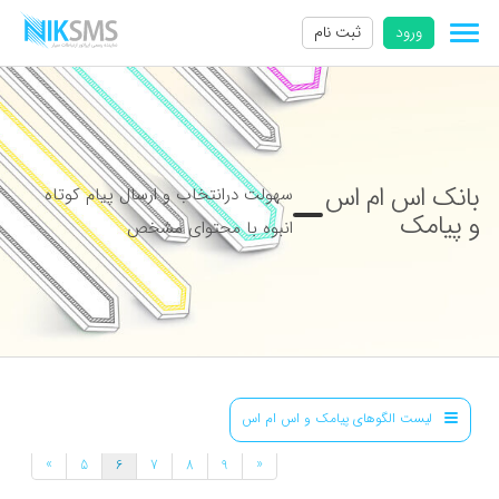
ورود
ثبت نام
بانک اس ام اس
سهولت درانتخاب و ارسال پیام کوتاه
و پیامک
انبوه با محتوای مشخص
لیست الگوهای پیامک و اس ام اس
»
«
5
6
7
8
9