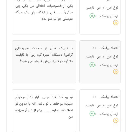
یکی از خصوصیات اخلاقی من بگی چی
نوع اس ام اس
فارسی
:
میگی؟ . . . قبل از اینکه برای یکی دیگه
ارسال پیامک
:
بفرستی جواب منو بده
تعداد پیامک
2
با تبريک سال نو خدمت مجردهای
:
گرامی! دستگاه "سبزه گره زنی" با قابليت
نوع اس ام اس
فارسی
:
90 گره در ثانيه، پيش فروش می شود!
ارسال پیامک
:
تعداد پیامک
2
تو رو خدا فردا جایی قرار نداز میخوام
:
سیزده رو فقط با تو باشم آخه با بدون تو
نوع اس ام اس
فارسی
:
اصلا صفا نداره . . . . اینم از دروغ سیزده
ارسال پیامک
:
من