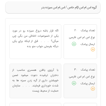
گروه اس ام اس ايّام خاص / اس ام اس سیزده بدر
»
5
تعداد پیامک
2
اگه قرار باشه دروغ سیزده رو در مورد
:
6
یکی از خصوصیات اخلاقی من بگی چی
نوع اس ام اس
فارسی
:
میگی؟ . . . قبل از اینکه برای یکی
7
ارسال پیامک
:
دیگه بفرستی جواب منو بده
8
9
«
تعداد پیامک
3
با آرزوی یافتن همسری مناسب از
:
دختران ترشیده دعوت میشود ضمن
نوع اس ام اس
فارسی
:
خویشتن داری از گره زدن سبزه ها به
ارسال پیامک
:
شدت خورداری فرمایند. . . . سازمان
حمایت از محیط زیست