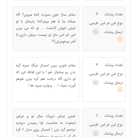
تعداد پیامک
3
سلام سارا جون سیزده کجا میرین؟ اگه
:
میشه بیا با هم بریم.آخه پارسال با تو
نوع اس ام اس
فارسی
:
خیلی خوش گذشت . . تو که می بینی
ارسال پیامک
:
اس ام اس مال تو نیست مرض داری تا
آخر میخونیش؟؟
تعداد پیامک
3
سلام خوبی ببین امسال دیگه سبزه گره
:
زدن رو بیخیال شو ! با این قیافه ایی که
نوع اس ام اس
فارسی
:
تو داری اگه درخت هم گره بزنی شوهر
ارسال پیامک
:
گیرت نمیاد ! . . بیچاره سبزه ها !
تعداد پیامک
2
ضمن عرض تبریک سال نو و عرض
:
تسلیت به مناسبت فرا رسیدن دوباره
نوع اس ام اس
فارسی
:
مراسم گره زنی ! امسال روی مدل ۲ گره
ارسال پیامک
:
کار کن ! ببینیم چی میشه !