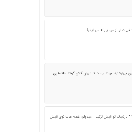
روت تو از من، یارانه من از تو!
ن چهارشنبه بهانه ایست تا دلهای آتش گرفته خاکستری
 * * نارنجک تو آتیش ترکید ! امیدوارم غصه هات توی آتیش