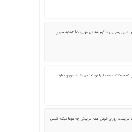
تو مسير رسيدن بهار شاخه هاي خشكيده دلتو تو آتيش امروز بسوزون تا گرم شه دل مهربونت! 4شنبه سوري
ان که سوختند ، همه تنها بودند! چهارشنبه سوری مبارک
 در پشت روزای خوش همه در پیش چه غوغا میکنه آتیش