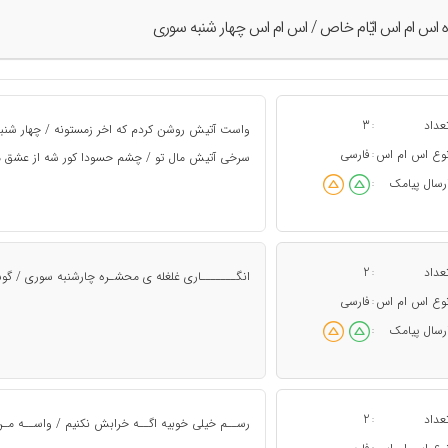
ه اس ام اس ايّام خاص / اس ام اس چهار شنبه سوری
عداد
3
:
واست آتیش روشن کردم که اخر زمستونه / چهار شنبه
وع اس ام اس
فارسی
:
سرخی آتیش مال تو / چشم حسودا کور شه از عشق م
رسال پیامک
:
عداد
2
:
انگـــــــاری غلغله ی محشـره چارشنبه سوری / گوش
وع اس ام اس
فارسی
:
رسال پیامک
:
عداد
2
:
رســم خیلی خوبیه اگــه خرابش نکنیم / واســه مـ