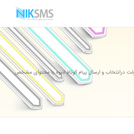
ت درانتخاب و ارسال پیام کوتاه انبوه با محتوای مشخص