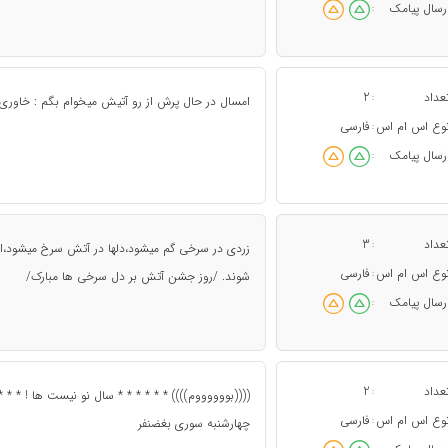
رسال پیامک
:
عداد
2
:
امسال در حال پرش از رو آتیش میخوام بگم : خاوری: ث
وع اس ام اس
فارسی
:
رسال پیامک
:
عداد
3
:
زردی در سرخی گم میشود،دلها در آتش سرخ میشود،ای
وع اس ام اس
فارسی
:
شوند. /روز جشن آتش بر دل سرخی ها مبارک/
رسال پیامک
:
عداد
2
:
((((بووووووم)))) * * * * * * سال نو نیست ها ! * *
وع اس ام اس
فارسی
:
چهارشنبه سوری بغضنفر