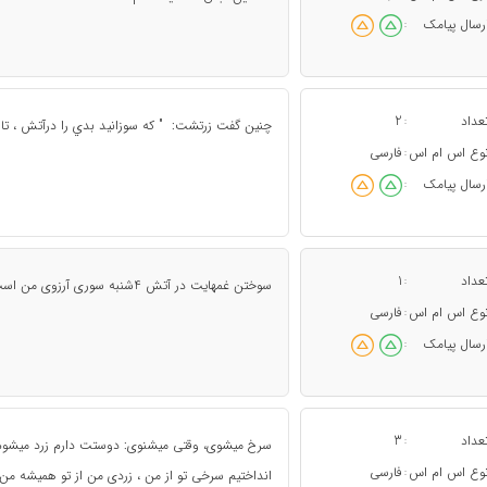
رسال پیامک
:
عداد
2
:
چنين گفت زرتشت: " كه سوزانيد بدي را درآتش ، تا 
وع اس ام اس
فارسی
:
رسال پیامک
:
عداد
1
:
سوختن غمهايت در آتش 4شنبه سورى آرزوى من است،4شنبه سوريت مبارك
وع اس ام اس
فارسی
:
رسال پیامک
:
عداد
3
:
سرخ میشوی، وقتی میشنوی: دوستت دارم زرد میشوم
وع اس ام اس
فارسی
:
انداختیم سرخی تو از من ، زردی من از تو همیشه من 