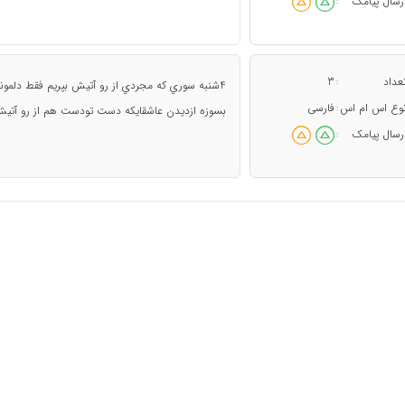
رسال پیامک
:
عداد
3
:
4شنبه سوري كه مجردي از رو آتيش بپريم فقط دلمونو
وع اس ام اس
فارسی
:
بسوزه ازديدن عاشقايكه دست تودست هم از رو آتيش ميپرن! 4شنبه سوري مبار
رسال پیامک
: