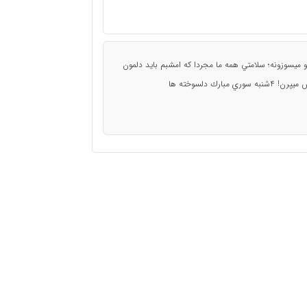
 ميسوزونه؛ سلامتي همه ما مجردا كه امشبم بايد دلمون
ك دلسوخته ها