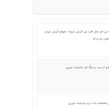
 ی اخر سال قلب من آتیش بارونه غمهاتو آتیش میزنم
یون من و تو
م از بمب و ترقّه کره چارشنبه سوری
ن فشفشه یادت نره چارشنبه سوری