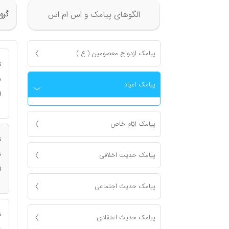
گرو
الگوهای پیامک و اس ام اس
پیامک ازدواج معصومين ( ع )
ت
ن
پیامک اعياد
ا
پیامک ايّام خاص
ت
ن
پیامک حدیت اخلاقی
ا
پیامک حدیث اجتماعی
ت
پیامک حدیث اعتقادی