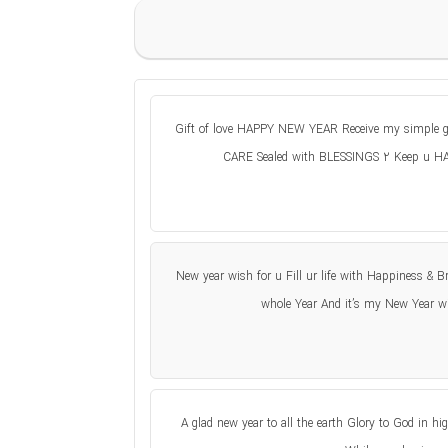
Gift of love HAPPY NEW YEAR Receive my simple g
CARE Sealed with BLESSINGS 2 Keep u HA
New year wish for u Fill ur life with Happiness & Br
whole Year And it’s my New Year
A glad new year to all the earth Glory to God in 