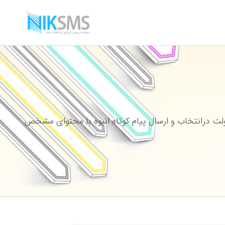
ت درانتخاب و ارسال پیام کوتاه انبوه با محتوای مشخص