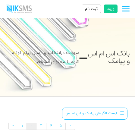
ورود
ثبت نام
بانک اس ام اس
سهولت درانتخاب و ارسال پیام کوتاه
و پیامک
انبوه با محتوای مشخص
لیست الگوهای پیامک و اس ام اس
»
«
1
2
3
4
5