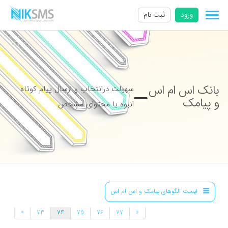
ورود
ثبت نام
بانک اس ام اس
سهولت درانتخاب و ارسال پیام کوتاه
و پیامک
انبوه با محتوای مشخص
لیست الگوهای پیامک و اس ام اس
»
«
73
74
75
76
77