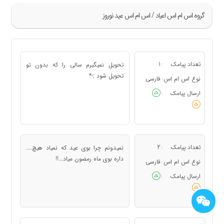
گروه اس ام اس اعياد / اس ام اس عید نوروز
»
73
تعداد پیامک
1
تحویل نمیگیرم سالی را که بدون تو
:
74
تحویل شود :-*
نوع اس ام اس
فارسی
:
75
ارسال پیامک
:
76
77
«
تعداد پیامک
2
نمیدونم چرا بوی عید که نمیاد هیچ....
:
داره بوی ماه رمضون میاد...!!
نوع اس ام اس
فارسی
:
ارسال پیامک
: