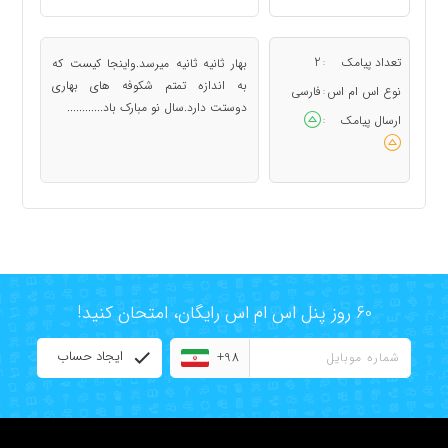
تعداد پیامک
2
بهار ثانیه ثانیه میرسد.واینجا کیست که
:
به اندازه تمتم شکوفه های بهاری
نوع اس ام اس
فارسی
:
دوستت دارد.سال نو مبارک باد............
ارسال پیامک
:
60 روز پنل اس ام اس رایگان، امتحان کنید!
ایجاد حساب
+98