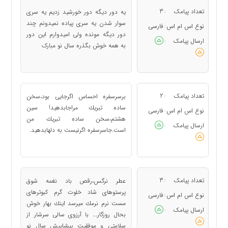
تعداد پیامک
3
یه دور دیگه دور خورشید زدیم یه سری
:
سوار شدن یه سری پیاده نمیدونم چند
نوع اس ام اس
فارسی
:
دور دیگه مونده ولی امیدوارم این دور
ارسال پیامک
:
به همه خوش بگذره سال نو مبارک
تعداد پیامک
2
برسرسفره احساس اگرجايى بود،سخن
:
ساده تبريك مراجابدهيد! سين
نوع اس ام اس
فارسی
:
هشتم،سخن ساده تبريك من
ارسال پیامک
:
است.جاسرسفره اگرنيست به دلهابدهيد.
تعداد پیامک
3
عطر نرگس،رقص باد نغمه شوق
:
پرستوهاى شاد خلوت گرم كبوترهای
نوع اس ام اس
فارسی
:
مست نرم نرمك ميرسد اينك بهار خوش
ارسال پیامک
:
بحال روزگار... با آرزوی سالی سرشار از
سلامتی و موفقیت پيشاپيش سال نو