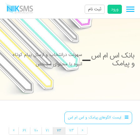
ورود
ثبت نام
بانک اس ام اس
سهولت درانتخاب و ارسال پیام کوتاه
و پیامک
انبوه با محتوای مشخص
لیست الگوهای پیامک و اس ام اس
»
«
69
70
71
72
73