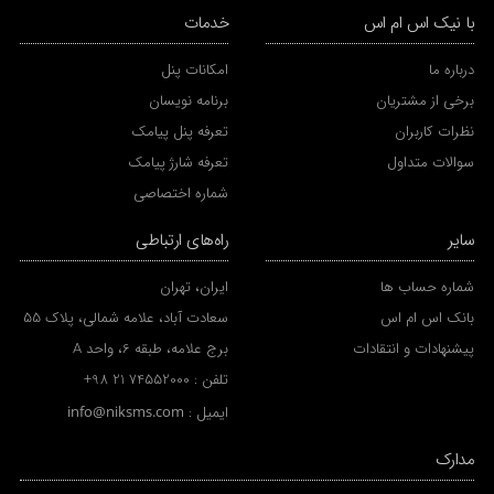
با نیک اس ام اس
خدمات
درباره ما
امکانات پنل
برخی از مشتریان
برنامه نویسان
نظرات کاربران
تعرفه پنل پیامک
سوالات متداول
تعرفه شارژ پیامک
شماره اختصاصی
سایر
راه‌های ارتباطی
شماره حساب ها
ایران، تهران
بانک اس ام اس
سعادت آباد، علامه شمالی، پلاک 55
پیشنهادات و انتقادات
برج علامه، طبقه 6، واحد A
تلفن :
+98 21 74552000
ایمیل :
info@niksms.com
مدارک