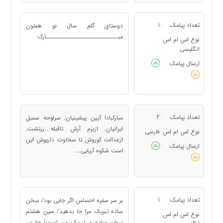
تعداد پیامک
1
دوستای گلم سال نو همتون
:
مبـــــــــــــــــــــــــــــارک
نوع اس ام اس
:
انگلیسی
ارسال پیامک
:
تعداد پیامک
2
مبارکبادا آیین پیشینیان, سرلوحه سمبل
:
ایرانیان, ازبزم آرش تاقبله زرتشت,
نوع اس ام اس
فارسی
:
ازعدالت کوروش تا سخاوت داریوش این
ارسال پیامک
:
است شکوه آریایی....
تعداد پیامک
1
بر سر سفره احساس اگر جایی بود/ سخن
:
ساده تبریک مرا جا بدهید/ سین هشتم
نوع اس ام اس
:
سخن ساده ی تبریک من است/ جا سر