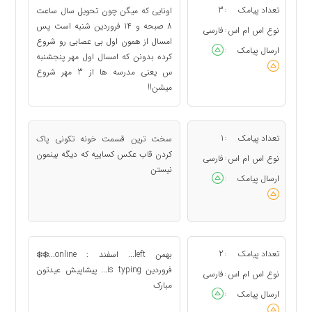
تعداد پیامک
3
اونایی که میگن چون تحویل سال ساعت
:
8 صبحه و 14 فروردین شنبه است پس
نوع اس ام اس
فارسی
:
امسال از همون اول بی عصابی رو شروع
ارسال پیامک
:
کرده بدونن که امسال اول مهر پنجشنبه
س یعنی مدرسه ها از 3 مهر شروع
میشن!!
تعداد پیامک
1
سخت ترين قسمت خونه تكونى پاک
:
كردن قاب عكس كساييه كه ديگه بينمون
نوع اس ام اس
فارسی
:
نيستن
ارسال پیامک
:
تعداد پیامک
2
بهمن left... اسفند : online...❄️❄️
:
فروردین is typing... پیشاپیش عیدتون
نوع اس ام اس
فارسی
:
مبارک
ارسال پیامک
: