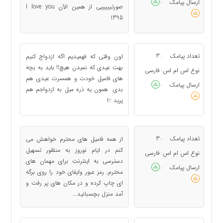
ارسال پیامک
:
صورتیییییی از همین الآن I love you
1395
تعداد پیامک
3
اون وقتی که فهمیدیم اگه ازدواج کنیم
:
بهت عیدی که نمیدن هیچ!! باید به بچه
نوع اس ام اس
فارسی
:
های فامیل خودت و همسرت عیدی هم
ارسال پیامک
:
بدی همون یه ذره میل به ازدواجم هم
پرید :-ا
تعداد پیامک
3
از همه فامیل های محترم خواهش می
:
کنم در ایام نوروز به منظور تسهیل
نوع اس ام اس
فارسی
:
دسترسی به اینترنت برای مهمان های
ارسال پیامک
:
محترم, رمز عبور وایفای خود را روی برگه
ای چاپ کرده و در مکان های پر رفت و
آمد منزل بچسبانید...