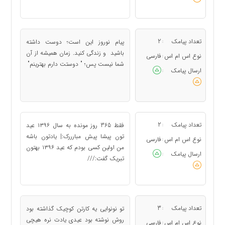
تعداد پیامک
2
پیام نوروز این است؛ دوست داشته
:
باشید و زندگی کنید. زمان همیشه از آن
نوع اس ام اس
فارسی
:
شما نیست پس؛ " دوستت دارم بهترینم"
ارسال پیامک
:
تعداد پیامک
2
فقط 365 روز مونده به سال ۱۳۹۶ عید
:
تون پیشا پیش مبارررک:| یادتون باشه
نوع اس ام اس
فارسی
:
من اولین کسی بودم که عید ۱۳۹۶ بهتون
ارسال پیامک
:
تبریک گفت:///
تعداد پیامک
3
تو نونوایی یه کارتن کوچیک گذاشته بود
:
روش نوشته بود عیدی یادت نره هيچى
نوع اس ام اس
فارسی
: