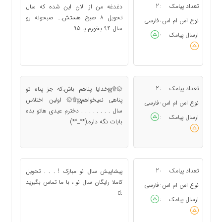
تعداد پیامک
2
دغدغه من از الان این شده که سال
:
تحویل ٨ صبح هستش... صبحونه رو
نوع اس ام اس
فارسی
:
سال 94 بخورم یا 95
ارسال پیامک
:
تعداد پیامک
2
۞۩ஜخدایا پناهم باش.که جز پناه تو
:
پناهی نمیخواهمஜ۩۞ اولین اختلاس
نوع اس ام اس
فارسی
:
سال . . . . . . . . دخترم عیدی هاتو بده
ارسال پیامک
:
بابات نگه داره.(*^_^*)
تعداد پیامک
2
پیشاپیش سال نو مبارک ! . . . تحویل
:
کاملا رایگان سال نو ، با ما تماس بگیرید
نوع اس ام اس
فارسی
:
:d
ارسال پیامک
: