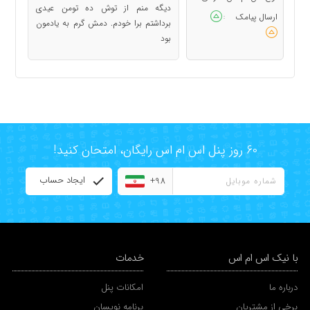
ديگه منم از توش ده تومن عیدی
ارسال پیامک
:
برداشتم برا خودم. دمش گرم به یادمون
بود
60 روز پنل اس ام اس رایگان، امتحان کنید!
ایجاد حساب
+98
با نیک اس ام اس
خدمات
درباره ما
امکانات پنل
برخی از مشتریان
برنامه نویسان