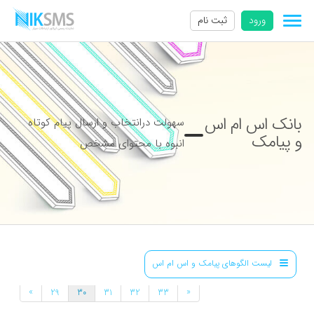
ورود
ثبت نام
بانک اس ام اس
سهولت درانتخاب و ارسال پیام کوتاه
و پیامک
انبوه با محتوای مشخص
لیست الگوهای پیامک و اس ام اس
»
«
29
30
31
32
33