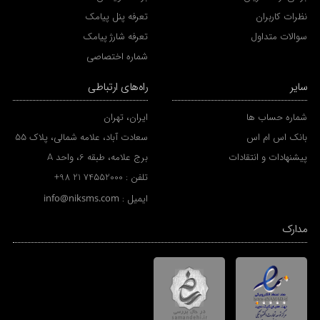
نظرات کاربران
تعرفه پنل پیامک
سوالات متداول
تعرفه شارژ پیامک
شماره اختصاصی
سایر
راه‌های ارتباطی
شماره حساب ها
ایران، تهران
بانک اس ام اس
سعادت آباد، علامه شمالی، پلاک 55
پیشنهادات و انتقادات
برج علامه، طبقه 6، واحد A
تلفن :
+98 21 74552000
ایمیل :
info@niksms.com
مدارک