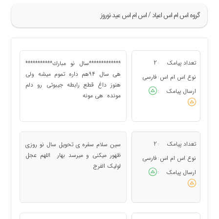
گروه اس ام اس اعياد / اس ام اس عید نوروز
»
29
تعداد پیامک
2
*************سال نو مبارك***********
:
30
هى سال ۹۴هم داره تموم ميشه ولى
نوع اس ام اس
فارسی
:
هنوز داغ قطع رابطه جيبوتى رو دلم
31
ارسال پیامک
:
مونده هى مونه
32
33
«
تعداد پیامک
2
سین سلام سفره ی تحویل سال نو روزی
:
ظهور میکنی و میرسد بهار اللهم عجل
نوع اس ام اس
فارسی
:
لولیک الفرج
ارسال پیامک
: