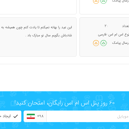
رسال پیامک
:
عداد
2
:
این عید را بهانه نمیکنم تا یادت کنم چون همیشه به ی
وع اس ام اس
فارسی
:
شادباش بگویم سال نو مبارک باد .
رسال پیامک
:
60 روز پنل اس ام اس رایگان، امتحان کنید!
ایجاد 
+98