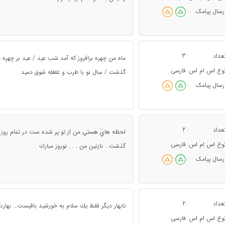
رسال پیامک
:
عداد
3
:
ماه من چهره برافروز که آمد شب عید / عید بر چهره چ
وع اس ام اس
فارسی
:
گذشت / سال نو با طرب و غلغله شوق دمید
رسال پیامک
:
عداد
2
:
لحظه هاي هستي من از تو پر شده ست در تمام روز در
وع اس ام اس
فارسی
:
گذشت… نازنين من . . . نوروز مبارك
رسال پیامک
:
عداد
2
:
تابهار ديگر فقط يك سلام به خورشيد باقيست... بهارت
وع اس ام اس
فارسی
: