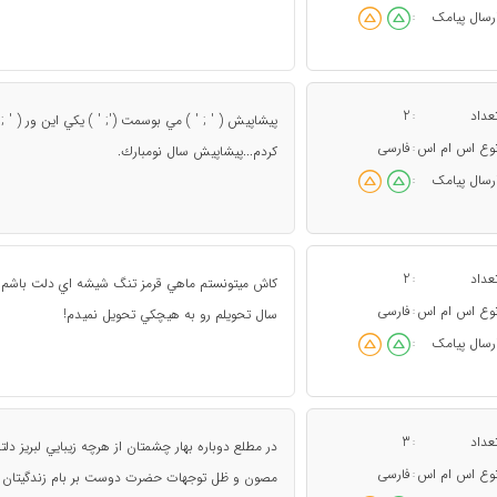
رسال پیامک
:
عداد
2
:
پيشاپيش ( ' ; ' ) مي بوسمت ('; ' ) يكي اين ور ( '
وع اس ام اس
فارسی
:
كردم...پيشاپيش سال نومبارك.
رسال پیامک
:
عداد
2
:
كاش ميتونستم ماهي قرمز تنگ شيشه اي دلت باشم ت
وع اس ام اس
فارسی
:
سال تحويلم رو به هيچكي تحويل نميدم!
رسال پیامک
:
عداد
3
:
در مطلع دوباره بهار چشمتان از هرچه زيبايي لبريز دلت
وع اس ام اس
فارسی
:
مصون و ظل توجهات حضرت دوست بر بام زندگيتان هم