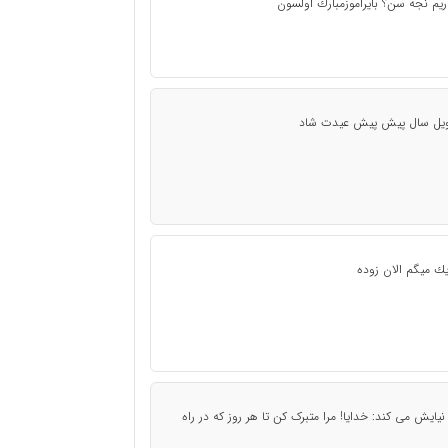
يم نجه سن؟ بايراموزمبارك اولسون
تحويل سال پيش پيش عيدت شاد
ريك ميگم الان زوده
ایش می کند: خدایا! مرا متبرک کن تا هر روز که در راه