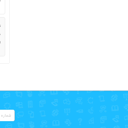
ا
ت
ن
ا