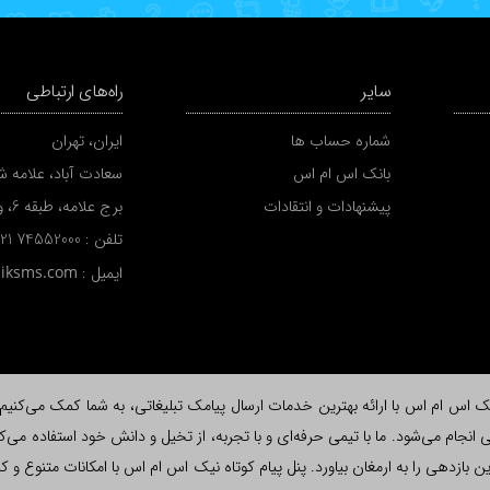
سایر
راه‌های ارتباطی
شماره حساب ها
ایران، تهران
بانک اس ام اس
سعادت آباد، علامه شم
پیشنهادات و انتقادات
برج علامه، طبقه 6، واحد A
تلفن :
 21 74552000
ایمیل :
niksms.com
اس ام اس با ارائه بهترین خدمات ارسال پیامک تبلیغاتی، به شما کمک می‌کنیم تا ب
نجام می‌شود. ما با تیمی حرفه‌ای و با تجربه، از تخیل و دانش خود استفاده می‌کن
لاش، بیشترین بازدهی را به ارمغان بیاورد. پنل پیام کوتاه نیک اس ام اس با امکانات متن