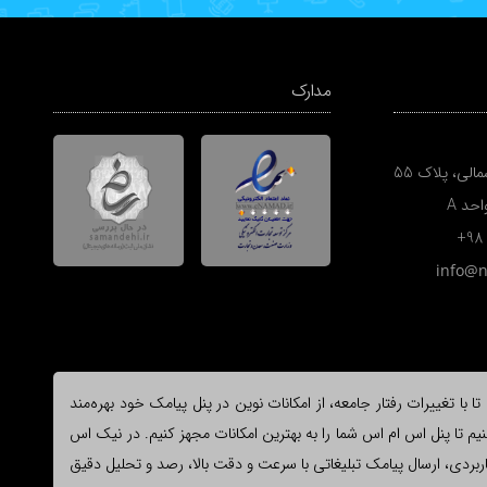
مدارک
الی، پلاک 55
+98
info@
ا تغییرات رفتار جامعه، از امکانات نوین در پنل پیامک خود بهره‌مند
یم تا پنل اس ام اس شما را به بهترین امکانات مجهز کنیم. در نیک اس
وع و کاربردی، ارسال پیامک تبلیغاتی با سرعت و دقت بالا، رصد و تحلیل دقیق