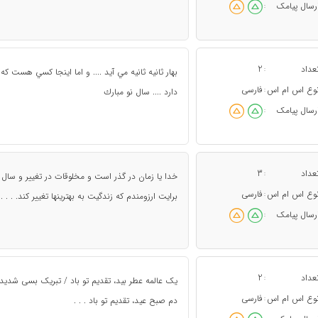
رسال پیامک
:
عداد
2
:
بهار ثانيه ثانيه مي آيد .... و اما اينجا كسي هست ك
وع اس ام اس
فارسی
:
دارد .... سال نو مبارك
رسال پیامک
:
عداد
3
:
خدا یا زمان در گذر است و مخلوقات در تغییر و سال 
وع اس ام اس
فارسی
:
برایت ارزومندم که زندگیت به بهترینها تغییر کند. . .
رسال پیامک
:
عداد
2
:
وع اس ام اس
فارسی
:
دم صبح عید، تقدیم تو باد . . .