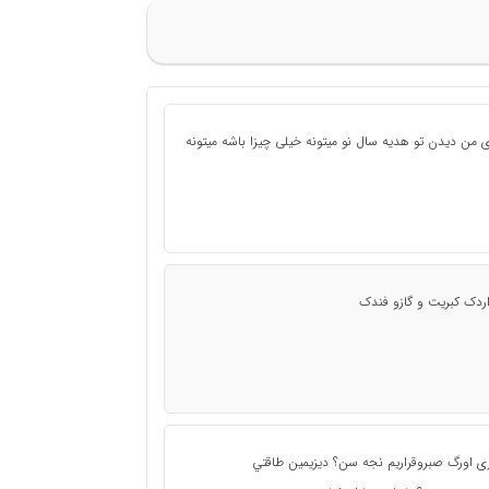
من دیدن تو هدیه سال نو میتونه خیلی چیزا باشه میتونه
ردک کبریت و گازو فندک
رى اورگ صبروقراريم نجه سن؟ ديزيمين طاقتي