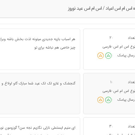
ه اس ام اس اعياد / اس ام اس عید نوروز
عداد
2
:
هر اسباب بازیه جدیدی میتونه لذت بخش باشه وبرای 
وع اس ام اس
فارسی
:
چیز خاصی هم نباشه برای تو
رسال پیامک
:
عداد
1
:
گنجشک و غازو لک لک عید شما مبارک گاو اولاغ و ا
وع اس ام اس
فارسی
:
رسال پیامک
:
عداد
3
:
اى منيم ايستملى نازلى نگاريم نجه سن؟ گوزومون نو