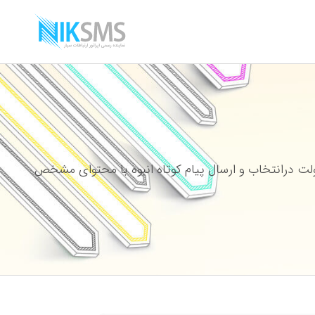
ت درانتخاب و ارسال پیام کوتاه انبوه با محتوای مشخص