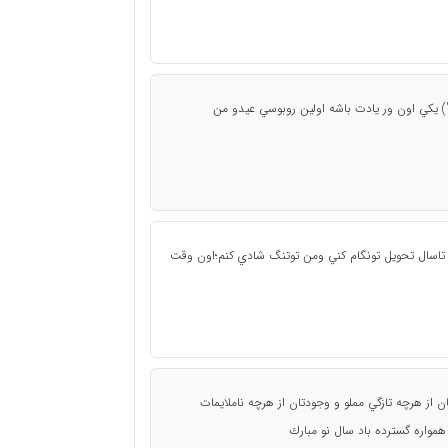
 ;') يكي اون ور يادت باشه اولين روبوسي عيدو من
اسال تحويل تونگام كني ومن توتنگ شادي كنم؛اون وقت
ان از هرچه تازگي مملو و وجودتان از هرچه ناملايمات
واره گسترده باد سال نو مبارك