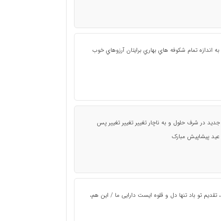
ه به اندازه تمام شكوفه هاي بهاري برايتان آرزوهاي خوب
جدید در شرف حلول و به ناچار تغییر تغییر تغییر پس
 . عید پیشاپیش مبارک
یک عالمه عطر بید، تقدیم تو باد / تبریک بسی شدید، تقدیم تو باد تنها دل و قلوه ‎ایست دارایی ما / این هم،