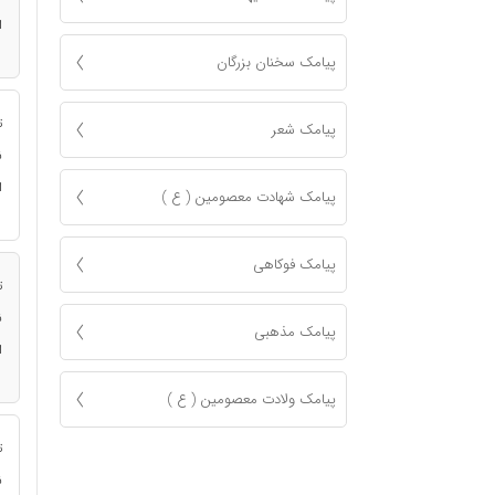
ا
پیامک سخنان بزرگان
ت
پیامک شعر
ن
ا
پیامک شهادت معصومين ( ع )
پیامک فوکاهی
ت
ن
پیامک مذهبی
ا
پیامک ولادت معصومین ( ع )
ت
ن