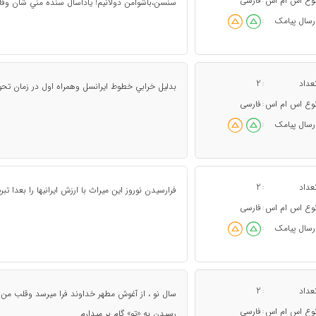
وع اس ام اس
فارسی
:
سنسن،باشوامن دولانيم! ياداسال سنده مني شأن وقار
رسال پیامک
:
عداد
2
:
بدليل خرابي خطوط ايرانسل وهمراه اول در زمان 
وع اس ام اس
فارسی
:
رسال پیامک
:
عداد
2
:
فرارسيدن نوروز اين ميراث با ارزش ايرانيها را بعدا تب
وع اس ام اس
فارسی
:
رسال پیامک
:
عداد
2
:
سال نو ، از آغوش مطهر خداوند فرا میرسد وقلب من نی
وع اس ام اس
فارسی
:
رسیدن به «تو» گام بر میدارم