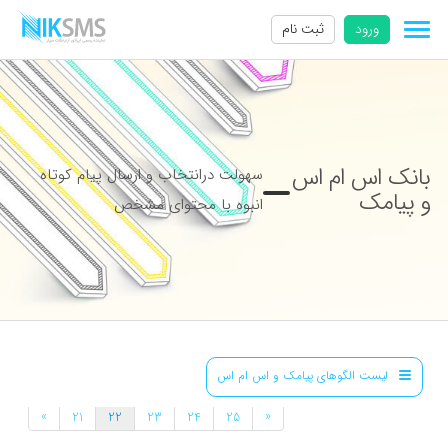
ورود
ثبت نام
بانک اس ام اس
سهولت درانتخاب و ارسال پیام کوتاه
و پیامک
انبوه با محتوای مشخص
لیست الگوهای پیامک و اس ام اس
»
«
21
22
23
24
25