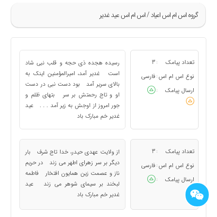
گروه اس ام اس اعياد / اس ام اس عید غدیر
»
21
تعداد پیامک
3
رسیده هجده ذی حجه و قلب نبی شاد
:
22
است غدیر آمد، امیرالمؤمنین اینک به
نوع اس ام اس
فارسی
:
بالای سریر آمد بود دست نبی در دست
23
ارسال پیامک
:
او و تاج رحمتش بر سر بتهای ظلم و
24
جور امروز از اوجش به زیر آمد . . . عید
25
غدیر خم مبارک باد
«
تعداد پیامک
3
از ولایت عهدی حیدر، خدا تاج شرف بار
:
دیگر بر سر زهرای اطهر می زند در حریم
نوع اس ام اس
فارسی
:
ناز و عصمت زین همایون افتخار فاطمه
ارسال پیامک
:
لبخند بر سیمای شوهر می زند عید
غدیر خم مبارک باد