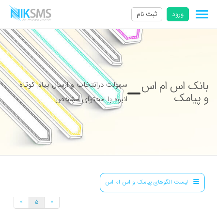
ورود
ثبت نام
بانک اس ام اس
سهولت درانتخاب و ارسال پیام کوتاه
و پیامک
انبوه با محتوای مشخص
لیست الگوهای پیامک و اس ام اس
»
«
5