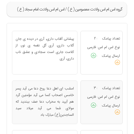
گروه اس ام اس ولادت معصومین ( ع ) / اس ام اس ولادت امام سجاد ( ع )
»
5
تعداد پیامک
2
پيشانى آفتاب دارى، آرى در ديده‏ ى جان
:
«
گلاب دارى، آرى گل نغمه ى نور، از
نوع اس ام اس
فارسی
:
كلامت جارى است سجادى و عشق ناب
ارسال پیامک
:
دارى، آرى
تعداد پیامک
3
امشب ای اهل دعا روح دعا می آید پسر
:
خامس اصحاب کسا می آید مؤمنین گرد
نوع اس ام اس
فارسی
:
هم آیید به محراب دعا صف ببندید که
ارسال پیامک
:
مولای شما می آید میلاد سید
الساجدین(ع) مبارک باد