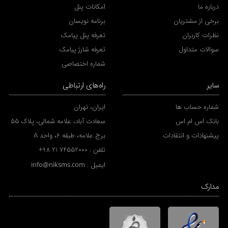
درباره ما
امکانات پنل
برخی از مشتریان
برنامه نویسان
نظرات کاربران
تعرفه پنل پیامک
سوالات متداول
تعرفه شارژ پیامک
شماره اختصاصی
سایر
راه‌های ارتباطی
شماره حساب ها
ایران، تهران
بانک اس ام اس
سعادت آباد، علامه شمالی، پلاک 55
پیشنهادات و انتقادات
برج علامه، طبقه 6، واحد A
تلفن :
+98 21 74552000
ایمیل :
info@niksms.com
مدارک