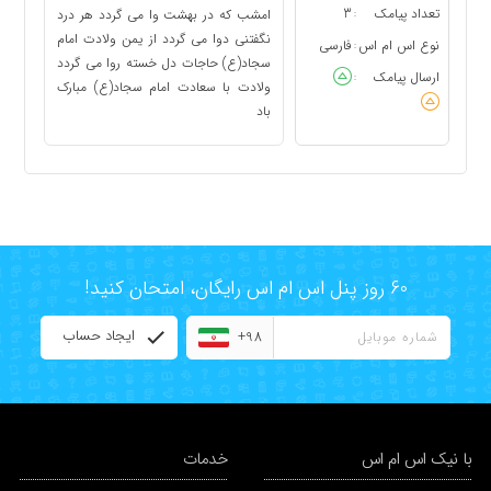
تعداد پیامک
3
امشب كه در بهشت وا مى ‏گردد هر درد
:
نگفتنى دوا مى ‏گردد از يمن ولادت امام
نوع اس ام اس
فارسی
:
سجاد(ع) حاجات دل خسته روا مى ‏گردد
ارسال پیامک
:
ولادت با سعادت امام سجاد(ع) مبارک
باد
60 روز پنل اس ام اس رایگان، امتحان کنید!
ایجاد حساب
+98
با نیک اس ام اس
خدمات