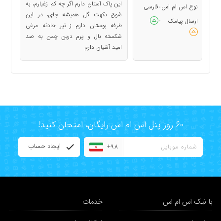
این پاک آستان دارم اگر چه کم زغبارم، به
نوع اس ام اس
فارسی
:
شوق نکهت گل همیشه جای، در این
ارسال پیامک
:
طرفه بوستان دارم ز تیر حادثه مرغی
شکسته بال و پرم درین چمن به صد
امید آشیان دارم
60 روز پنل اس ام اس رایگان، امتحان کنید!
ایجاد حساب
+98
با نیک اس ام اس
خدمات