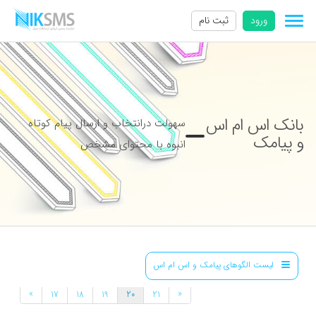
ورود
ثبت نام
بانک اس ام اس
سهولت درانتخاب و ارسال پیام کوتاه
و پیامک
انبوه با محتوای مشخص
لیست الگوهای پیامک و اس ام اس
»
«
17
18
19
20
21