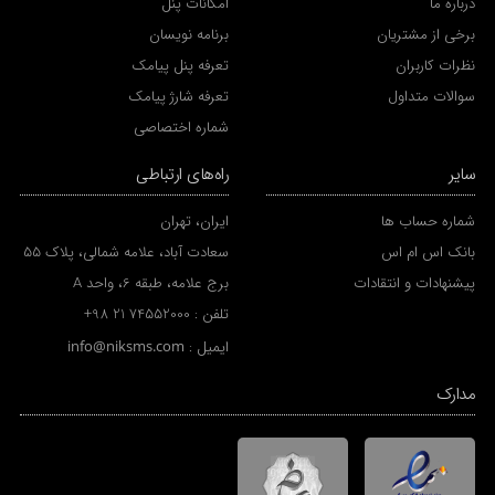
درباره ما
امکانات پنل
برخی از مشتریان
برنامه نویسان
نظرات کاربران
تعرفه پنل پیامک
سوالات متداول
تعرفه شارژ پیامک
شماره اختصاصی
سایر
راه‌های ارتباطی
شماره حساب ها
ایران، تهران
بانک اس ام اس
سعادت آباد، علامه شمالی، پلاک 55
پیشنهادات و انتقادات
برج علامه، طبقه 6، واحد A
تلفن :
+98 21 74552000
ایمیل :
info@niksms.com
مدارک