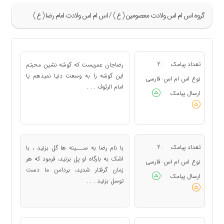
گروه اس ام اس ولادت معصومین ( ع ) / اس ام اس ولادت امام رضا ( ع )
»
17
تعداد پیامک
2
رضاجان عمریست که گوشه نشین محبتم
:
18
این گوشه را به وسعت دنیا نمیدهم یا
نوع اس ام اس
فارسی
:
امام الرئوف . . .
19
ارسال پیامک
:
20
21
«
تعداد پیامک
2
با نام رضا به ســـینه ها گل بزنید ، با
:
اشک به بارگاه او پل بزنید، فرمود که هر
نوع اس ام اس
فارسی
:
زمان گرفتار شدید، بردامن ما دست
ارسال پیامک
:
توسل بزنید . . .