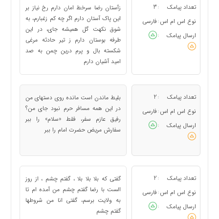
تعداد پیامک
3
زآستان رضا سرخط امان دارم رخ نیاز بر
:
این پاک آستان دارم اگر چه کم زغبارم، به
نوع اس ام اس
فارسی
:
شوق نکهت گل همیشه جای، در این
ارسال پیامک
:
طرفه بوستان دارم ز تیر حادثه مرغی
شکسته بال و پرم درین چمن به صد
امید آشیان دارم
تعداد پیامک
2
بلیط ماندن است مانده روی دستهای من
:
در این همه مسافر حرم نبود جای من؟
نوع اس ام اس
فارسی
:
رفیق عازم سفر، فقط «سلام» را ببر
ارسال پیامک
:
سفارش مریض حضرت امام را ببر
تعداد پیامک
2
گفتی که بلا بلا بلا ، گفتم چشم ، از روز
:
الست با رضا گفتم چشم من آمده ام تا
نوع اس ام اس
فارسی
:
به ولایت برسم، گفتی انا من شروطها
ارسال پیامک
:
گفتم چشم