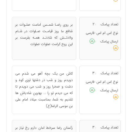
تعداد پیامک
2
بر روی رضـا شمـس امامت صلـوات بر
:
شافع ما روز قیامـت صـلوات در شـام
نوع اس ام اس
فارسی
:
ولادتـش که شادنـد همـه بفرست بر
ارسال پیامک
:
این روح کرامت صلوات صلوات
تعداد پیامک
3
کاش من یک بچه آهو می شدم می
:
دویدم روز و شب در دشتها توی کوه و
نوع اس ام اس
فارسی
:
دشت و صحرا روز و شب می دویدم تا
ارسال پیامک
:
که می دیدم تو را ... بهترین شادباش ها
تقدیم به شما، بمناسبت میلاد امام علی
بن موسی الرضا(ع)
تعداد پیامک
3
زآستان رضا سرخط امان دارم رخ نیاز بر
: