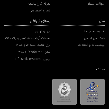
سوالات متداول
تعرفه شارژ پیامک
شماره اختصاصی
سایر
راه‌های ارتباطی
شماره حساب ها
ایران، تهران
بانک اس ام اس
سعادت آباد، علامه شمالی، پلاک 55
پیشنهادات و انتقادات
برج علامه، طبقه 6، واحد A
تلفن :
+98 21 74552000
ایمیل :
info@niksms.com
مدارک