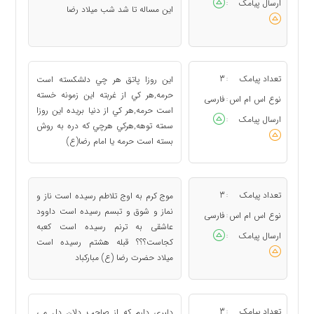
ارسال پیامک
:
این مساله تا شد شب میلاد رضا
تعداد پیامک
3
اين روزا پاتق هر چي دلشكسته است
:
حرمه,هر كي از غربته اين زمونه خسته
نوع اس ام اس
فارسی
:
است حرمه,هر كي از دنيا بريده اين روزا
ارسال پیامک
:
سمته توهه,هركي هرچي كه دره به روش
بسته است حرمه يا امام رضا(ع)
تعداد پیامک
3
موج کرم به اوج تلاطم رسیده است ناز و
:
نماز و شوق و تبسم رسیده است داوود
نوع اس ام اس
فارسی
:
عاشقی به ترنم رسیده است کعبه
ارسال پیامک
:
کجاست؟؟؟ قبله هشتم رسیده است
میلاد حضرت رضا (ع) مبارکباد
تعداد پیامک
3
دلبری دارم که از صاحب دلان دل می
: