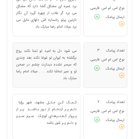
برد غمزه ای مشکل گشا دارد که مشکل
نوع اس ام اس
فارسی
:
می برد گر نقاب از چهره گیرد آن نگار
ارسال پیامک
:
نازنین پرتو رخساره اش دلهای مایل می
برد میلاد امام رضا مبارک باد
تعداد پیامک
3
می شود دل به امید تو تمنا نکند روح
:
برگشته به ایوان تو غوغا نکند بعد چندی
نوع اس ام اس
فارسی
:
که میسر نشده دیدارت چشم در صحن
ارسال پیامک
:
تو و سیر تماشا نکند . . . میلاد امام رضا
مبارک باد
تعداد پیامک
2
کـمـک کـن مـثـل مشهد، شهر رؤيا
:
دلـم پـر ازدحـام از نـور بـاشــد پـر از
نوع اس ام اس
فارسی
:
پـرواز کـفـتـرهـاى کوچک سـرم سـبـز
ارسال پیامک
:
و دلـم پـر شور باشد