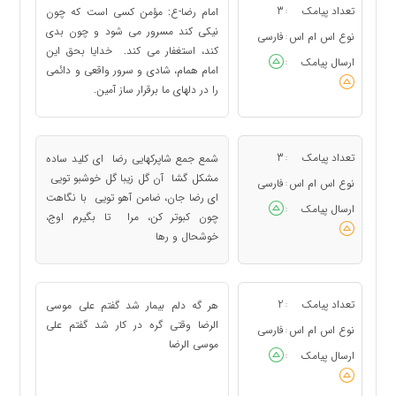
تعداد پیامک
3
امام رضا-ع: مؤمن کسی است که چون
:
نیکی کند مسرور می شود و چون بدی
نوع اس ام اس
فارسی
:
کند، استغفار می کند. خدایا بحق این
ارسال پیامک
:
امام همام، شادی و سرور واقعی و دائمی
را در دلهای ما برقرار ساز آمین.
تعداد پیامک
3
شمع جمع شاپرکهایی رضا ای کلید ساده
:
مشکل گشا آن گل زیبا گل خوشبو تویی
نوع اس ام اس
فارسی
:
ای رضا جان، ضامن آهو تویی با نگاهت
ارسال پیامک
:
چون کبوتر کن، مرا تا بگیرم اوج،
خوشحال و رها
تعداد پیامک
2
هر گه دلم بیمار شد گفتم علی موسی
:
الرضا وقتی گره در کار شد گفتم علی
نوع اس ام اس
فارسی
:
موسی الرضا
ارسال پیامک
: