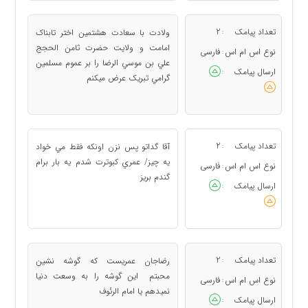
تعداد پیامک
2
ولادت با سعادت هشتمين اختر تابناک
:
امامت و ولايت حضرت ثامن الحجج
نوع اس ام اس
فارسی
:
علي بن موسي الرضا را بر عموم مسلمين
ارسال پیامک
:
گرامي تبريک عرض ميکنم
تعداد پیامک
2
آقا گداتو پس نزن اونكه فقط مي خواد
:
يه چيز/ عمري كبوترت شدم يه بار برام
نوع اس ام اس
فارسی
:
گندم بريز
ارسال پیامک
:
تعداد پیامک
2
رضاجان عمريست كه گوشه نشين
:
محبتم اين گوشه را به وسعت دنيا
نوع اس ام اس
فارسی
:
نميدهم يا امام الرئوف
ارسال پیامک
: