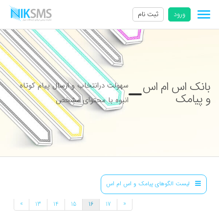
ورود
ثبت نام
بانک اس ام اس
سهولت درانتخاب و ارسال پیام کوتاه
و پیامک
انبوه با محتوای مشخص
لیست الگوهای پیامک و اس ام اس
»
«
13
14
15
16
17