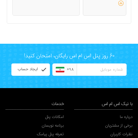
60 روز پنل اس ام اس رایگان، امتحان کنید!
ایجاد حساب
+98
با نیک اس ام اس
خدمات
درباره ما
امکانات پنل
برخی از مشتریان
برنامه نویسان
نظرات کاربران
تعرفه پنل پیامک