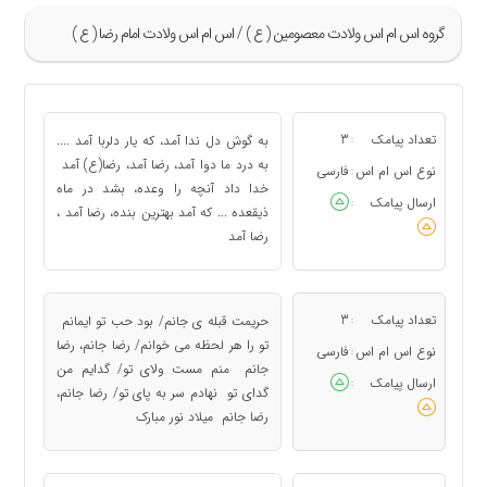
گروه اس ام اس ولادت معصومین ( ع ) / اس ام اس ولادت امام رضا ( ع )
»
13
تعداد پیامک
3
به گوش دل ندا آمد، که یار دلربا آمد ....
:
14
به درد ما دوا آمد، رضا آمد، رضا(ع) آمد
نوع اس ام اس
فارسی
:
خدا داد آنچه را وعده،‌ بشد در ماه
15
ارسال پیامک
:
ذیقعده ... که آمد بهترین بنده، رضا آمد ،
16
رضا آمد
17
«
تعداد پیامک
3
حریمت قبله ی جانم/ بود حب تو ایمانم
:
تو را هر لحظه می خوانم/ رضا جانم، رضا
نوع اس ام اس
فارسی
:
جانم منم مست ولای تو/ گدایم من
ارسال پیامک
:
گدای تو نهادم سر به پای تو/ رضا جانم،
رضا جانم میلاد نور مبارک