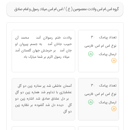
گروه اس ام اس ولادت معصومین ( ع ) / اس ام اس میلاد رسول و امام صادق
»
5
تعداد پیامک
3
ولادت ختم رسولان آمد محمد آن
:
6
حبیب جانان آمد به جسم پیروان او
نوع اس ام اس
فارسی
:
جان آمد بر حرمتش جهان گلستان آمد
7
ارسال پیامک
:
میلاد رسول اکرم بر شما مبارک باد
8
9
«
تعداد پیامک
3
آسمان عاشقى شد پر ستاره زین دو گل
:
عشقبازى با تداوم شد هماره زین دو گل
نوع اس ام اس
فارسی
:
بر دل عشاق صادق شد اشاره زین دو
ارسال پیامک
:
گل دیده دل شد گشوده بر نظاره زین
دو گل