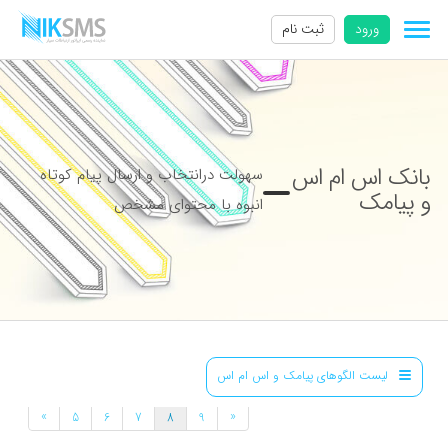
ورود
ثبت نام
بانک اس ام اس
سهولت درانتخاب و ارسال پیام کوتاه
و پیامک
انبوه با محتوای مشخص
لیست الگوهای پیامک و اس ام اس
»
«
5
6
7
8
9