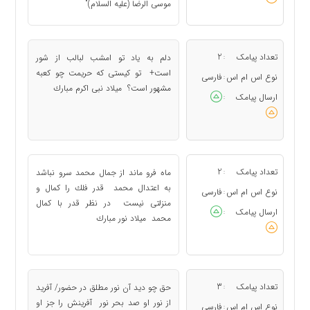
موسی الرضا (علیه السلام)"
تعداد پیامک
2
دلم به یاد تو امشب لبالب از شور
:
است+ تو کیستی که حریمت چو کعبه
نوع اس ام اس
فارسی
:
مشهور است؟ میلاد نبی اكرم مبارك
ارسال پیامک
:
تعداد پیامک
2
ماه فرو ماند از جمال محمد سرو نباشد
:
به اعتدال محمد قدر فلك را كمال و
نوع اس ام اس
فارسی
:
منزلتى نیست در نظر قدر با كمال
ارسال پیامک
:
محمد میلاد نور مبارك
تعداد پیامک
3
حق چو دید آن نور مطلق در حضور/ آفرید
:
از نور او صد بحر نور آفرینش را جز او
نوع اس ام اس
فارسی
: