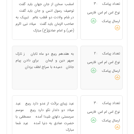
تعداد پیامک
3
امشب سخن از جان جهان باید گفت
:
توصیف رسول انس و جان باید گفت
نوع اس ام اس
فارسی
:
در شام ولادت دو قطب عالم تبریک به
ارسال پیامک
:
صاحب الزمان باید گفت میلاد نبی اکرم
(ص) و امام صادق(ع) مبارک
تعداد پیامک
2
به هفدهم ربیع دو ماه تابان ز تارک
:
سپهر دین و ایمان براى دادن پیام
نوع اس ام اس
فارسی
:
جانان دمیده با سراج لطف یزدان
ارسال پیامک
:
تعداد پیامک
3
عید زیباى برائت از عدو دارد ربیع عید
:
میلاد دو دلدار نکو دارد ربیع موسم
نوع اس ام اس
فارسی
:
سرمستى دلهاى شیدا آمده مصطفى با
ارسال پیامک
:
حضرت صادق به دنیا آمده عید شما
مبارک