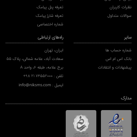
نظرات کاربران
تعرفه پنل پیامک
سوالات متداول
تعرفه شارژ پیامک
شماره اختصاصی
سایر
راه‌های ارتباطی
شماره حساب ها
ایران، تهران
بانک اس ام اس
سعادت آباد، علامه شمالی، پلاک 55
پیشنهادات و انتقادات
برج علامه، طبقه 6، واحد A
تلفن :
+98 21 74552000
ایمیل :
info@niksms.com
مدارک