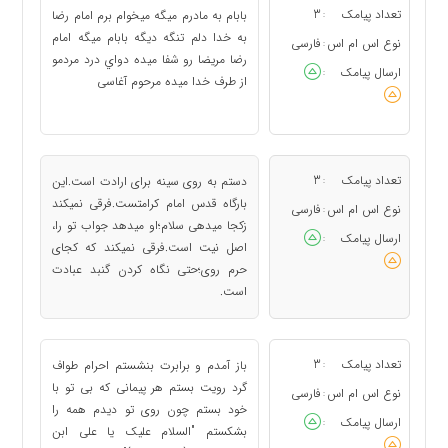
تعداد پیامک
3
ﺑﺎﺑﺎﻡ ﺑﻪ ﻣﺎﺩﺭﻡ ﻣﻴﮕﻪ ﻣﻴﺨﻮﺍﻡ ﺑﺮﻡ ﺍﻣﺎﻡ ﺭﺿﺎ
:
ﺑﻪ ﺧﺪﺍ ﺩﻟﻢ ﺗﻨﮕﻪ ﺩﻳﮕﻪ ﺑﺎﺑﺎﻡ ﻣﻴﮕﻪ ﺍﻣﺎﻡ
نوع اس ام اس
فارسی
:
ﺭﺿﺎ ﻣﺮﻳﻀﺎ ﺭﻭ ﺷﻔﺎ ﻣﻴﺪﻩ ﺩﻭﺍﻱ ﺩﺭﺩ ﻣﺮﺩﻣﻮ
ارسال پیامک
:
ﺍﺯ ﻃﺮﻑ ﺧﺪﺍ ﻣﻴﺪﻩ ﻣﺮﺣﻮﻡ ﺁﻏﺎﺳﯽ
تعداد پیامک
3
دستم به روی سينه برای ارادت است. اين
:
بارگاه قدس امام کرامتست. فرقی نميکند
نوع اس ام اس
فارسی
:
زکجا ميدهی سلام؛ او ميدهد جواب تو را،
ارسال پیامک
:
اصل نيت است. فرقی نميکند که کجای
حرم روى؛ حتی نگاه کردن گنبد عبادت
است.
تعداد پیامک
3
باز آمدم و برابرت بنشستم احرام طواف
:
گرد رویت بستم هر پیمانی که بی تو با
نوع اس ام اس
فارسی
:
خود بستم چون روی تو دیدم همه را
ارسال پیامک
:
بشکستم "السلام علیک یا علی ابن